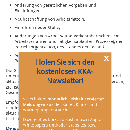
Änderung von gesetzlichen Vorgaben und
Einstufungen,
Neubeschaffung von Arbeitsmitteln,
Einführen neuer Stoffe,
Änderungen von Arbeits- und Verkehrsbereichen, von
Arbeitsverfahren und Tätigkeitsabläufen (Prozesse), der
Betriebsorganisation, des Standes der Technik,
x
Auftreten von Unfällen, Beinaheunfällen,
Holen Sie sich den
Berufserkrankungen und anderen Erkrankungen.
kostenlosen KKA-
Die Gefährdungsbeurteilung ist also keine einmalige
Untersuchung, sondern muss kontinuierlich überprüft und
Newsletter!
aktualisiert werden. Sie sollte als Prozess bearbeitet werden,
Ziel ist die Verbesserung von Sicherheit und
Gesundheitsschutz der Beschäftigten (§ 3 ArbSchG).
Sie erhalten
monatlich „eiskalt servierte“
Empfohlen wird, dass Gefährdungsbeurteilungen
Meldungen
aus der Kälte-, Klima- und
mindestens alle zwei Jahre überprüft und bei Bedarf
Wärmepumpenbranche
aktualisiert werden, eine rechtliche Anforderung dazu
besteht nicht.
Dazu gibt es
Links
zu kostenlosen Apps,
Whitepapers und/oder Websites bzw.
Praxistipp: Software für