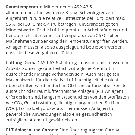
Raumtemperatur:
Mit der neuen ASR A3.5
„Raumtemperatur“ werden z.B. sog. Schwülegrenzen
eingeführt, d.h. die relative Luftfeuchte bei 26 °C darf max.
55 %, bei 30 °C max. 44 % betragen. Unverändert gelten
Mindestwerte für die Lufttemperatur in Arbeitsräumen und
bei Überschreiten einer Lufttemperatur von 26 °C sollen
Maßnahmen zur Senkung der Temperatur ergriffen werden.
Anlagen müssen also so ausgelegt und betrieben werden,
dass sie diese Vorgaben erfüllen.
Lüftung:
Gemäß ASR A3.6 „Lüftung“ muss in umschlossenen
Arbeitsräumen gesundheitlich zuträgliche Atemluft in
ausreichender Menge vorhanden sein. Auch hier gelten
Maximalwerte für die relative Luftfeuchtigkeit, die nicht
überschritten werden dürfen. Ob freie Lüftung über Fenster
ausreicht oder raumlufttechnische Anlagen (RLT-Anlagen)
erforderlich sind, hängt im Wesentlichen von den Stofflasten
wie CO
, Geruchsstoffen, flüchtigen organischen Stoffen
2
(VOC), Formaldehyd usw. ab. Hier müssen Anlagen für
gewerbliche Anwendungen also eine gesundheitlich
zuträgliche Atemluft gewährleisten.
RLT-Anlagen und Corona:
Eine Übertragung von Corona-