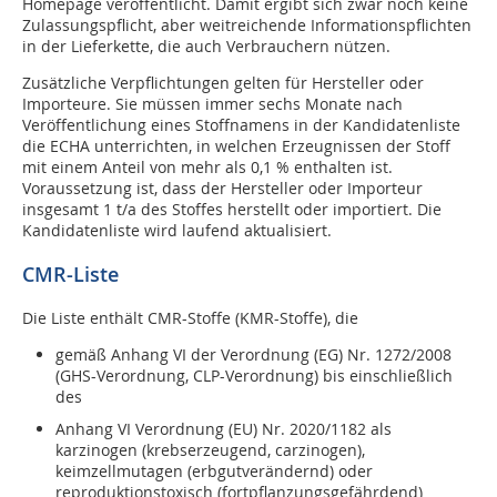
Homepage veröffentlicht. Damit ergibt sich zwar noch keine
Zulassungspflicht, aber weitreichende Informationspflichten
in der Lieferkette, die auch Verbrauchern nützen.
Zusätzliche Verpflichtungen gelten für Hersteller oder
Importeure. Sie müssen immer sechs Monate nach
Veröffentlichung eines Stoffnamens in der Kandidatenliste
die ECHA unterrichten, in welchen Erzeugnissen der Stoff
mit einem Anteil von mehr als 0,1 % enthalten ist.
Voraussetzung ist, dass der Hersteller oder Importeur
insgesamt 1 t/a des Stoffes herstellt oder importiert. Die
Kandidatenliste wird laufend aktualisiert.
CMR-Liste
Die Liste enthält CMR-Stoffe (KMR-Stoffe), die
gemäß Anhang VI der Verordnung (EG) Nr. 1272/2008
(GHS-Verordnung, CLP-­Verordnung) bis einschließlich
des
Anhang VI Verordnung (EU) Nr. 2020/1182 als
karzinogen (krebserzeugend, carzi­no­gen),
keimzellmutagen (erbgutverändernd) oder
reproduktionstoxisch ­(fortpflanzungsgefährdend)