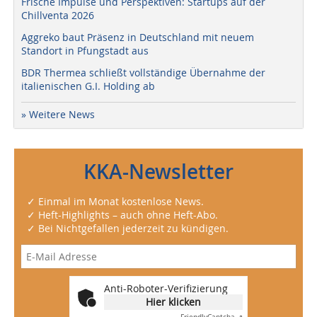
Frische Impulse und Perspektiven: Startups auf der
Chillventa 2026
Aggreko baut Präsenz in Deutschland mit neuem
Standort in Pfungstadt aus
BDR Thermea schließt vollständige Übernahme der
italienischen G.I. Holding ab
» Weitere News
KKA-Newsletter
✓ Einmal im Monat kostenlose News.
✓ Heft-Highlights – auch ohne Heft-Abo.
✓ Bei Nichtgefallen jederzeit zu kündigen.
Anti-Roboter-Verifizierung
Hier klicken