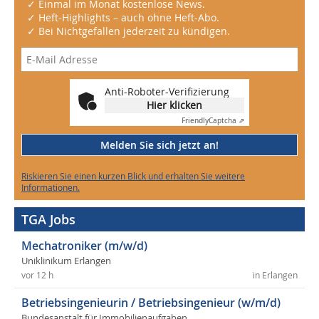
✓ Einmal im Monat kostenlose News.
✓ Heft-Highlights – auch ohne Heft-Abo.
✓ Bei Nichtgefallen jederzeit zu kündigen.
Anti-Roboter-Verifizierung
Hier klicken
Friendly
Captcha ⇗
Melden Sie sich jetzt an!
Riskieren Sie einen kurzen Blick und erhalten Sie weitere
Informationen.
TGA Jobs
Mechatroniker (m/w/d)
Uniklinikum Erlangen
vor 12 h
in Erlangen
Betriebsingenieurin / Betriebsingenieur (w/m/d)
Bundesanstalt für Immobilienaufgaben