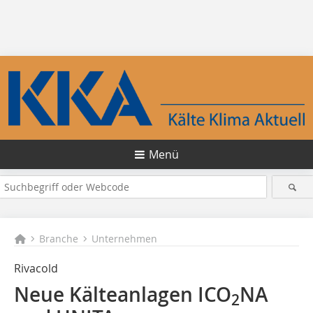
Menü
Branche
Unternehmen
Rivacold
Neue Kälteanlagen ICO
NA
2