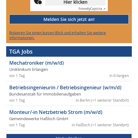
Hier klicken
Friendly
Captcha ⇗
Melden Sie sich jetzt an!
Riskieren Sie einen kurzen Blick und erhalten Sie weitere
Informationen.
TGA Jobs
Mechatroniker (m/w/d)
Uniklinikum Erlangen
vor 1 Tag
in Erlangen
Betriebsingenieurin / Betriebsingenieur (w/m/d)
Bundesanstalt für Immobilienaufgaben
vor 1 Tag
in Berlin (+1 weiterer Standort)
Monteur/-in Netzbetrieb Strom (m/w/d)
Gemeindewerke Haßloch GmbH
vor 1 Tag
in Haßloch (+1 weiterer Standort)