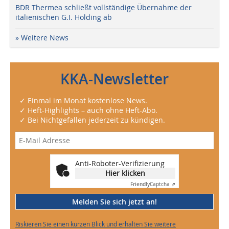
BDR Thermea schließt vollständige Übernahme der
italienischen G.I. Holding ab
» Weitere News
KKA-Newsletter
✓ Einmal im Monat kostenlose News.
✓ Heft-Highlights – auch ohne Heft-Abo.
✓ Bei Nichtgefallen jederzeit zu kündigen.
Anti-Roboter-Verifizierung
Hier klicken
Friendly
Captcha ⇗
Melden Sie sich jetzt an!
Riskieren Sie einen kurzen Blick und erhalten Sie weitere