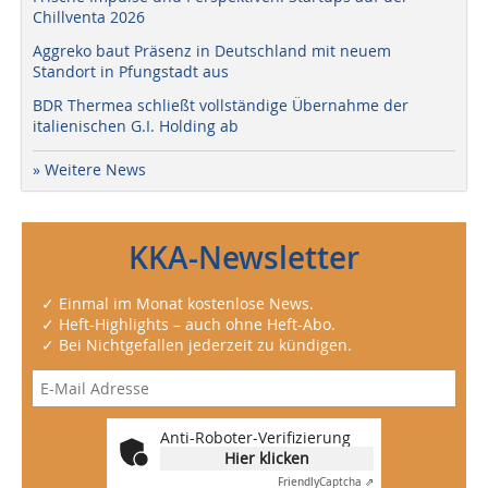
Chillventa 2026
Aggreko baut Präsenz in Deutschland mit neuem
Standort in Pfungstadt aus
BDR Thermea schließt vollständige Übernahme der
italienischen G.I. Holding ab
» Weitere News
KKA-Newsletter
✓ Einmal im Monat kostenlose News.
✓ Heft-Highlights – auch ohne Heft-Abo.
✓ Bei Nichtgefallen jederzeit zu kündigen.
Anti-Roboter-Verifizierung
Hier klicken
Friendly
Captcha ⇗