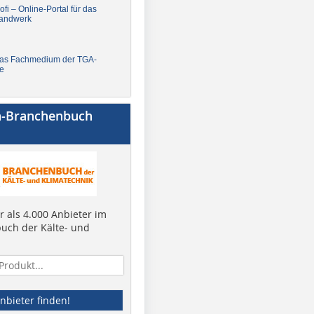
fi – Online-Portal für das
andwerk
Das Fachmedium der TGA-
e
a-Branchenbuch
 als 4.000 Anbieter im
uch der Kälte- und
nbieter finden!