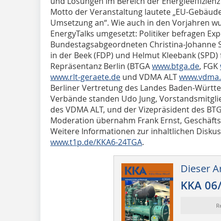
und Lösungen im Bereich der Energieeffizien
Motto der Veranstaltung lautete „EU-Gebäuderi
Umsetzung an“. Wie auch in den Vorjahren w
EnergyTalks umgesetzt: Politiker befragen Exp
Bundestagsabgeordneten Christina-Johanne S
in der Beek (FDP) und Helmut Kleebank (SPD) 
Repräsentanz Berlin (BTGA
www.btga.de
, FGK
www.rlt-geraete.de
und VDMA ALT
www.vdma.o
Berliner Vertretung des Landes Baden-Württe
Verbände standen Udo Jung, Vorstandsmitgli
des VDMA ALT, und der Vizepräsident des BTG
Moderation übernahm Frank Ernst, Geschäfts
Weitere Informationen zur inhaltlichen Diskus
www.t1p.de/KKA6-24TGA
.
Dieser Ar
KKA 06
R