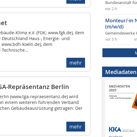
Bundesanstalt fü
vor 2 h
Monteur/-in 
net
(m/w/d)
äude-Klima e.V. (FGK; www.fgk.de), dem
Gemeindewerke 
 Deutschland Haus-, Energie- und
vor 5 h
i
; www.bdh-koeln.de), dem
Technische...
mehr
Mediadaten
GA-Repräsentanz Berlin
rlin (www.tga-repraesentanz.de) wird
von einem weiteren führenden Verband
schen Gebäudeausrüstung getragen: Der
mehr