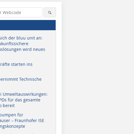
sich der bluu unit an:
zukunftssichere
slösungen wird neues
äfte starten ins
bernimmt Technische
ei Umweltauswirkungen:
EPDs für das gesamte
o bereit
pumpen für
user – Fraunhofer ISE
ungskonzepte