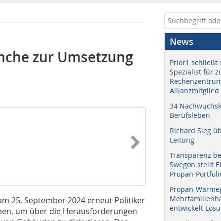
News
ranche zur Umsetzung
Prior1 schließt 
Spezialist für 
Rechenzentrum
Allianzmitglied
34 Nachwuchskr
Berufsleben
Richard Sieg ü
Leitung
Transparenz b
Swegon stellt 
Propan-Portfoli
Propan-Wärme
Mehrfamilienhä
am 25. September 2024 erneut Politiker
entwickelt Lös
mmen, um über die Herausforderungen