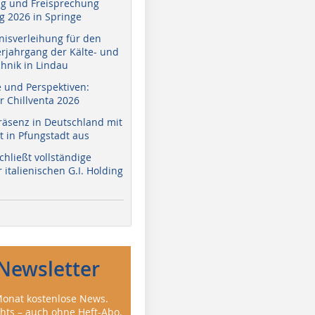
g und Freisprechung
 2026 in Springe
nisverleihung für den
erjahrgang der Kälte- und
hnik in Lindau
e und Perspektiven:
r Chillventa 2026
räsenz in Deutschland mit
 in Pfungstadt aus
hließt vollständige
italienischen G.I. Holding
Newsletter
onat kostenlose News.
ghts – auch ohne Heft-Abo.