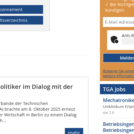
✓ Bei Nichtgef
bonnement
kündigen.
ltsverzeichnis
Anti-R
Melden 
Riskieren Sie eine
weitere Informatio
olitiker im Dialog mit der
TGA Jobs
Mechatronike
erbände der Technischen
Uniklinikum Erla
) brachte am 8. Oktober 2025 erneut
vor 2 h
er Wirtschaft in Berlin zu einem Dialog
...
Betriebsingen
Betriebsingen
mehr