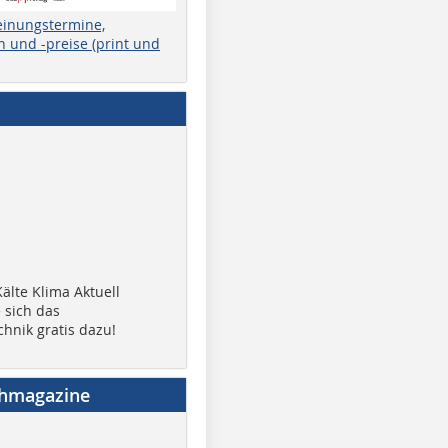
einungstermine,
 und -preise (print und
älte Klima Aktuell
 sich das
chnik gratis dazu!
chmagazine