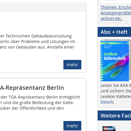
Themen, Ersch
Anzeigengrößen
online) etc.
Abo + Heft
 der Technischen Gebäudeausrüstung
 Berlin über Probleme und Lösungen im
ienz von Gebäuden aus. Anstelle einer
mehr
Lesen Sie KKA K
GA-Repräsentanz Berlin
und sichern Sie
Lexikon Kältete
der TGA-Repräsentanz Berlin ermöglicht
Details
n und die große Bedeutung der Kälte-
über der Öffentlichkeit und den
Weitere Fa
mehr