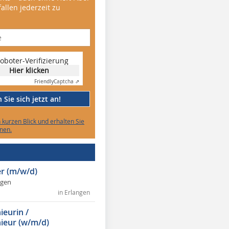
allen jederzeit zu
oboter-Verifizierung
Hier klicken
Friendly
Captcha ⇗
Sie sich jetzt an!
n kurzen Blick und erhalten Sie
nen.
r (m/w/d)
ngen
in Erlangen
ieurin /
ieur (w/m/d)