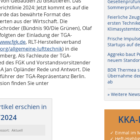
z von Gebäuden zu diskutieren. Das
Gesellenprüfun
chtlinie 2024: Jetzt kommt es auf die
Sommerprüfung
urde das bewährte Format des
Feierliche Zeug
erten aus der Wirtschaft. Die
ersten Technik
chröder (Bündnis 90/Die Grünen), Olaf
Klimasystemtec
folgten der Einladung der TGA-
Frische Impuls
www.fgk.de
, RLT-Herstellerverband
Startups auf de
rg/allgemeine-lufttechnik
) in die
Aggreko baut P
mberg. Als Fachleute der TGA-
neuem Standort
ed des FGK und Vorstandsvorsitzender
A Jan Opländer Rede und Antwort. Die
BDR Thermea sc
führer der TGA-Repräsentanz Berlin.
Übernahme der 
ab
sion finden Sie unter
» Weitere News
tikel erschien in
/2024
KKA-
essort: Aktuell
✓ Einmal im M
✓ Heft-Highli