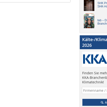
SHK Pro
SHK-H
tab – 
Branch
Kälte-/Klim
2026
Finden Sie mehr
KKA-Branchenb
Klimatechnik!
A