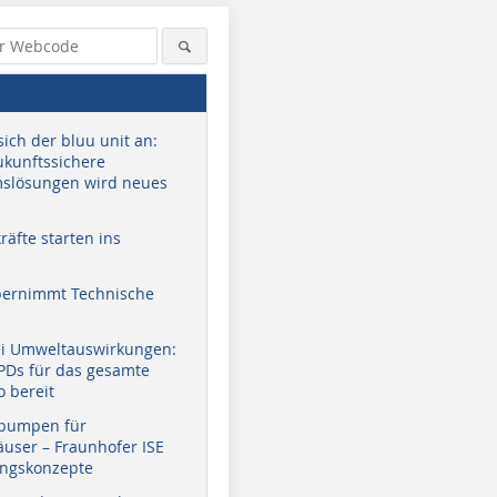
sich der bluu unit an:
zukunftssichere
slösungen wird neues
äfte starten ins
bernimmt Technische
ei Umweltauswirkungen:
EPDs für das gesamte
o bereit
pumpen für
user – Fraunhofer ISE
ungskonzepte