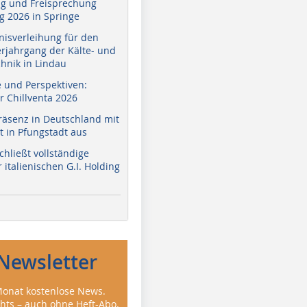
g und Freisprechung
 2026 in Springe
nisverleihung für den
erjahrgang der Kälte- und
hnik in Lindau
e und Perspektiven:
r Chillventa 2026
räsenz in Deutschland mit
 in Pfungstadt aus
hließt vollständige
italienischen G.I. Holding
Newsletter
onat kostenlose News.
ghts – auch ohne Heft-Abo.