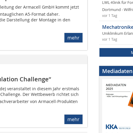
LWL-Klinik für Fo
nleitung der Armacell GmbH kommt jetzt
Dortmund - Wilfri
entauglichen A5-Format daher.
vor 1 Tag
 die Darstellung der Montage in den
Mechatronike
Uniklinikum Erla
mehr
vor 1 Tag
Mediadaten
ulation Challenge“
e) veranstaltet in diesem Jahr erstmals
 Challenge. Der Wettbewerb richtet sich
Fachverarbeiter von Armacell-Produkten
mehr