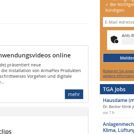
✓ Bei Nichtgef
kündigen.
Anti-R
Anwendungsvideos online
Melden 
de) präsentiert neue
 die Installation von ArmaFlex Produkten
Riskieren Sie eine
 schrittweises Vorgehen und digitale
weitere Informatio
...
TGA Jobs
mehr
Hausdame (m
Dr. Becker Klinik 
vor 7 h
Anlagenmecha
Klima, Lüftun
lips