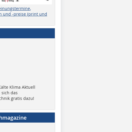
einungstermine,
 und -preise (print und
älte Klima Aktuell
 sich das
chnik gratis dazu!
chmagazine