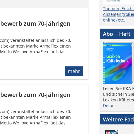
Themen, Ersch
Anzeigengrößen
online) etc.
ttbewerb zum 70-jährigen
Abo + Heft
om) veranstaltet anlässlich des 70.
it bekannten Marke ArmaFlex einen
otto We love ArmaFlex lädt das
mehr
Lesen Sie KKA K
ttbewerb zum 70-jährigen
und sichern Sie
Lexikon Kältete
Details
om) veranstaltet anlässlich des 70.
it bekannten Marke ArmaFlex einen
Weitere Fa
otto We love ArmaFlex lädt das