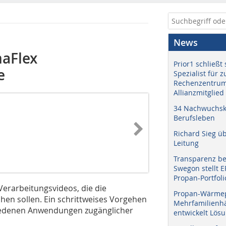
News
maFlex
Prior1 schließt 
e
Spezialist für 
Rechenzentrum
Allianzmitglied
34 Nachwuchskr
Berufsleben
Richard Sieg ü
Leitung
Transparenz b
Swegon stellt 
Propan-Portfoli
Verarbeitungsvideos, die die
Propan-Wärme
hen sollen. Ein schrittweises Vorgehen
Mehrfamilienhä
hiedenen Anwendungen zugänglicher
entwickelt Lös