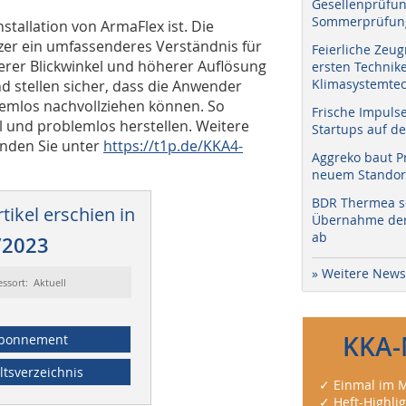
Gesellenprüfun
Sommerprüfung
nstallation von ArmaFlex ist. Die
tzer ein umfassenderes Verständnis für
Feierliche Zeug
er Blickwinkel und höherer Auflösung
ersten Technik
Klimasystemtec
nd stellen sicher, dass die Anwender
blemlos nachvollziehen können. So
Frische Impuls
l und problemlos herstellen. Weitere
Startups auf de
inden Sie unter
https://t1p.de/KKA4-
Aggreko baut P
neuem Standort
BDR Thermea sc
tikel erschien in
Übernahme der 
ab
/2023
» Weitere News
essort: Aktuell
KKA-
bonnement
ltsverzeichnis
✓ Einmal im M
✓ Heft-Highli