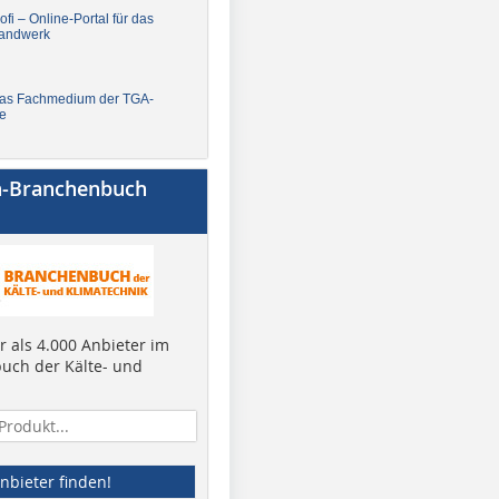
fi – Online-Portal für das
andwerk
Das Fachmedium der TGA-
e
a-Branchenbuch
 als 4.000 Anbieter im
uch der Kälte- und
nbieter finden!