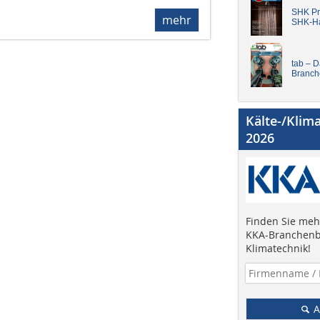
SHK Pro
mehr
SHK-H
tab – 
Branch
Kälte-/Klim
2026
Finden Sie mehr
KKA-Branchenb
Klimatechnik!
A