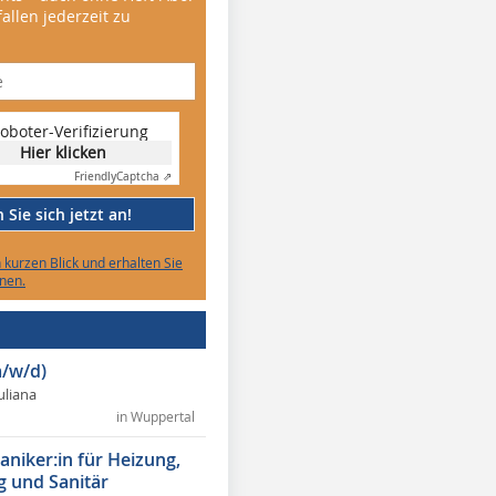
allen jederzeit zu
oboter-Verifizierung
Hier klicken
Friendly
Captcha ⇗
Sie sich jetzt an!
n kurzen Blick und erhalten Sie
nen.
/w/d)
Juliana
in Wuppertal
niker:in für Heizung,
g und Sanitär