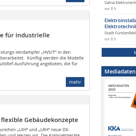
Salvia Elektrote
vor 8 h
Elektroinstal
Elektrotechni
Stadt Fürstenfel
 für industrielle
vor 8 h
eistungs-Verdampfer „HVS/T“ in den
berarbeitet. Künftig werden die Modelle
ultiRef-Ausführung angeboten, die für
Mediadaten
mehr
 flexible Gebäudekonzepte
Baureihen „LXH“ und „LRH“ neue DX-
len und Heizen vor. Die Kompaktgeräte