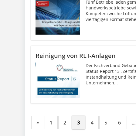
Fünf Betriebe laden gem
Handwerksbetriebe sowie
Kompetenzwoche Lüftung
viertägigen Format stehe
Reinigung von RLT-Anlagen
Der Fachverband Gebäude
Status-Report 13 „Zerti
Instandhaltung und Reinig
Unternehmen...
«
1
2
3
4
5
6
..