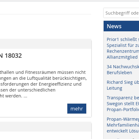
News
Prior1 schließt 
Spezialist für 
Rechenzentrum
N 18032
Allianzmitglied
34 Nachwuchskr
rthallen und Fitnessräumen müssen nicht
Berufsleben
ngen an die Luftqualität berücksichtigen,
Richard Sieg ü
sforderungen der Energieeffizienz und
Leitung
ssen der unterschiedlichen
t werden. ...
Transparenz b
Swegon stellt 
mehr
Propan-Portfoli
Propan-Wärme
Mehrfamilienhä
entwickelt Lös