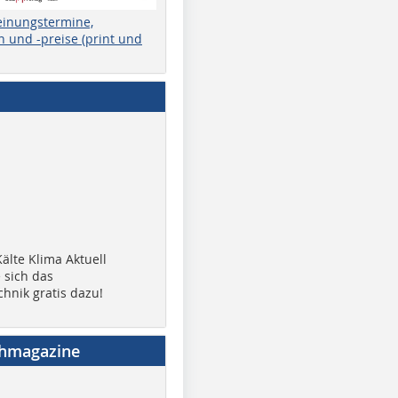
einungstermine,
 und -preise (print und
älte Klima Aktuell
 sich das
chnik gratis dazu!
chmagazine