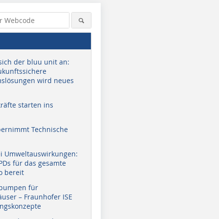
sich der bluu unit an:
zukunftssichere
slösungen wird neues
äfte starten ins
bernimmt Technische
ei Umweltauswirkungen:
EPDs für das gesamte
o bereit
pumpen für
user – Fraunhofer ISE
ungskonzepte