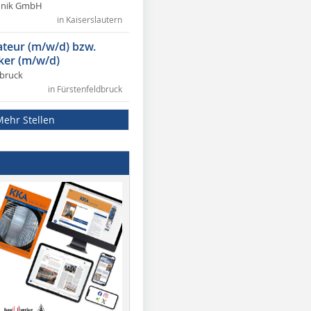
chnik GmbH
in Kaiserslautern
lateur (m/w/d) bzw.
ker (m/w/d)
dbruck
in Fürstenfeldbruck
Mehr Stellen