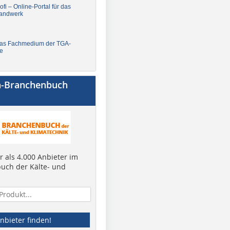
fi – Online-Portal für das
andwerk
Das Fachmedium der TGA-
e
a-Branchenbuch
 als 4.000 Anbieter im
uch der Kälte- und
nbieter finden!