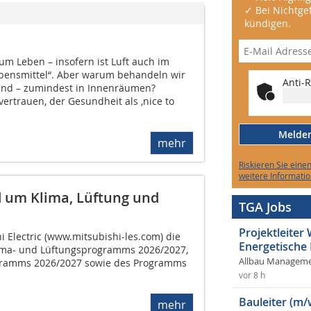
✓ Bei Nichtgef
kündigen.
zum Leben – insofern ist Luft auch im
ebensmittel“. Aber warum behandeln wir
Anti-R
end – zumindest in Innenräumen?
ertrauen, der Gesundheit als ‚nice to
Melden 
mehr
Riskieren Sie eine
weitere Informatio
 um Klima, Lüftung und
TGA Jobs
Projektleite
hi Electric (www.mitsubishi-les.com) die
Energetische
ma- und Lüftungsprogramms 2026/2027,
Allbau Manageme
amms 2026/2027 sowie des Programms
vor 8 h
Bauleiter (m/
mehr