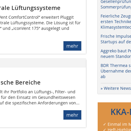
Gesellenprüfun
trale Lüftungssysteme
Sommerprüfung
Feierliche Zeug
ent ComfortControl“ erweitert Pluggit
ersten Technik
trale Lüftungssysteme. Die Lösung ist für
Klimasystemtec
5“ und „iconVent 175“ ausgelegt und
Frische Impuls
Startups auf de
mehr
Aggreko baut P
neuem Standort
BDR Thermea sc
Übernahme der 
ab
ische Bereiche
» Weitere News
 ihr Portfolio an Lüftungs-, Filter- und
 für den Einsatz im Gesundheitswesen
uf die spezifischen Anforderungen von...
KKA-
mehr
✓ Einmal im M
✓ Heft-Highli