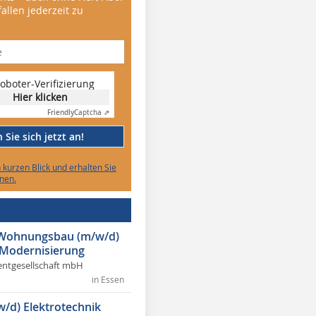
allen jederzeit zu
oboter-Verifizierung
Hier klicken
Friendly
Captcha ⇗
Sie sich jetzt an!
n kurzen Blick und erhalten Sie
nen.
r Wohnungsbau (m/w/d)
 Modernisierung
ntgesellschaft mbH
in Essen
w/d) Elektrotechnik