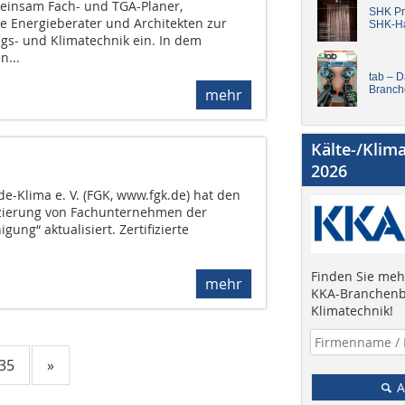
einsam Fach- und TGA-Planer,
SHK Pro
 Energieberater und Architekten zur
SHK-H
s- und Klimatechnik ein. In dem
n...
tab – 
Branch
mehr
Kälte-/Klim
2026
-Klima e. V. (FGK, www.fgk.de) hat den
fizierung von Fachunternehmen der
ung“ aktualisiert. Zertifizierte
Finden Sie mehr
mehr
KKA-Branchenb
Klimatechnik!
.35
»
A