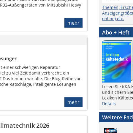
t R32-Außengeräten von Mitsubishi Heavy
Themen, Ersch
Anzeigengrößen
online) etc.
mehr
Abo + Heft
Lösungen
it einer schwierigen Reparatur
l zu viel Zeit damit verbracht, ein
 Das kennen wir alle. Die Blog-Reihe von
ische Ratschläge, intelligente Lösungen
Lesen Sie KKA K
und sichern Sie
Lexikon Kältete
mehr
Details
Weitere Fa
limatechnik 2026