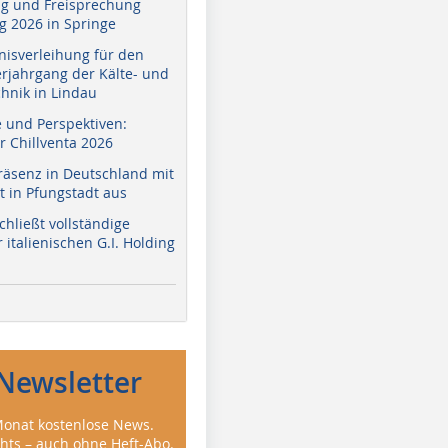
g und Freisprechung
 2026 in Springe
nisverleihung für den
erjahrgang der Kälte- und
hnik in Lindau
e und Perspektiven:
r Chillventa 2026
räsenz in Deutschland mit
 in Pfungstadt aus
hließt vollständige
italienischen G.I. Holding
Newsletter
onat kostenlose News.
ghts – auch ohne Heft-Abo.