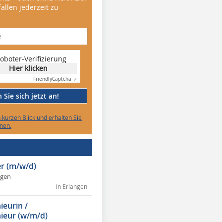
allen jederzeit zu
oboter-Verifizierung
Hier klicken
Friendly
Captcha ⇗
Sie sich jetzt an!
n kurzen Blick und erhalten Sie
nen.
r (m/w/d)
ngen
in Erlangen
ieurin /
ieur (w/m/d)