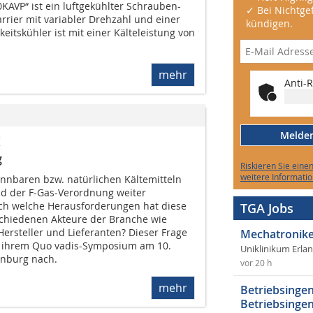
KAVP“ ist ein luftgekühlter Schrauben-
✓ Bei Nichtgef
arrier mit variabler Drehzahl und einer
kündigen.
keitskühler ist mit einer Kälteleistung von
mehr
Anti-R
Melden 
!
g
Riskieren Sie eine
weitere Informatio
nbaren bzw. natürlichen Kältemitteln
d der F-Gas-Verordnung weiter
h welche Herausforderungen hat diese
TGA Jobs
schiedenen Akteure der Branche wie
 Hersteller und Lieferanten? Dieser Frage
Mechatronike
ei ihrem Quo vadis-Symposium am 10.
Uniklinikum Erla
enburg nach.
vor 20 h
mehr
Betriebsingen
Betriebsingen