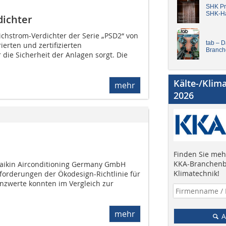
SHK Pro
SHK-H
dichter
ichstrom-Verdichter der Serie „PSD2“ von
tab – 
ierten und zertifizierten
Branch
 die Sicherheit der Anlagen sorgt. Die
Kälte-/Klim
mehr
2026
Finden Sie mehr
KKA-Branchenb
 Daikin Airconditioning Germany GmbH
Klimatechnik!
Anforderungen der Ökodesign-Richtlinie für
ienzwerte konnten im Vergleich zur
mehr
A