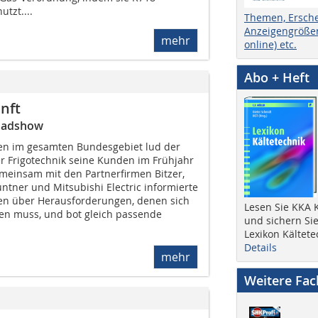
utzt....
Themen, Ersch
Anzeigengrößen
mehr
online) etc.
Abo + Heft
nft
Roadshow
ten im gesamten Bundesgebiet lud der
r Frigotechnik seine Kunden im Frühjahr
emeinsam mit den Partnerfirmen Bitzer,
üntner und Mitsubishi Electric informierte
en über Herausforderungen, denen sich
Lesen Sie KKA K
len muss, und bot gleich passende
und sichern Sie
Lexikon Kältete
Details
mehr
Weitere Fa