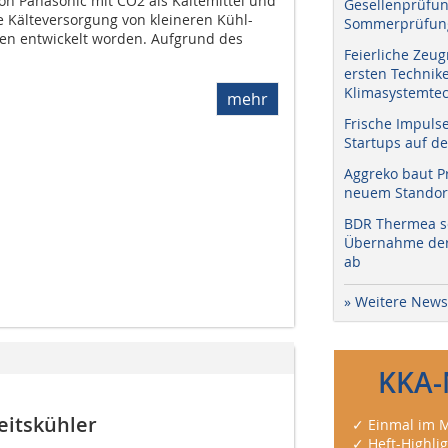
on Panasonic mit CO2 als Kältemittel und
Gesellenprüfun
ie Kälteversorgung von kleineren Kühl-
Sommerprüfung
n entwickelt worden. Aufgrund des
Feierliche Zeug
ersten Technik
Klimasystemtec
mehr
Frische Impuls
Startups auf de
Aggreko baut P
neuem Standort
BDR Thermea sc
Übernahme der 
ab
» Weitere News
KKA-
eitskühler
✓ Einmal im M
✓ Heft-Highli