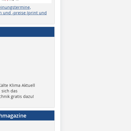
einungstermine,
 und -preise (print und
älte Klima Aktuell
 sich das
chnik gratis dazu!
chmagazine