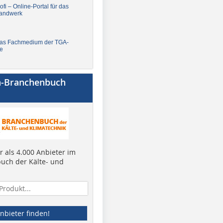
fi – Online-Portal für das
andwerk
Das Fachmedium der TGA-
e
a-Branchenbuch
 als 4.000 Anbieter im
uch der Kälte- und
nbieter finden!