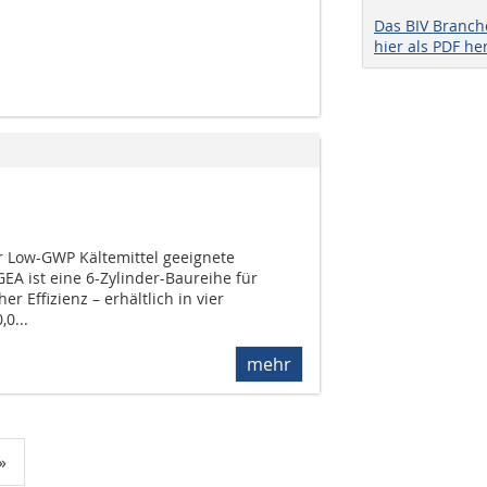
Das BIV Branc
hier als PDF he
r Low-GWP Kältemittel geeignete
EA ist eine 6-Zylinder-Baureihe für
r Effizienz – erhältlich in vier
0...
mehr
»