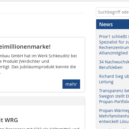
News
Prior1 schließt 
Spezialist für 
reimillionenmarke!
Rechenzentrum
Allianzmitglied
enbau GmbH hat im Werk Schkeuditz bei
te Produkt (Verdichter und
34 Nachwuchskr
ertigt. Das Jubiläumsprodukt konnte die
Berufsleben
.
Richard Sieg ü
Leitung
mehr
Transparenz b
Swegon stellt 
Propan-Portfoli
Propan-Wärme
Mehrfamilienhä
mit WRG
entwickelt Lös