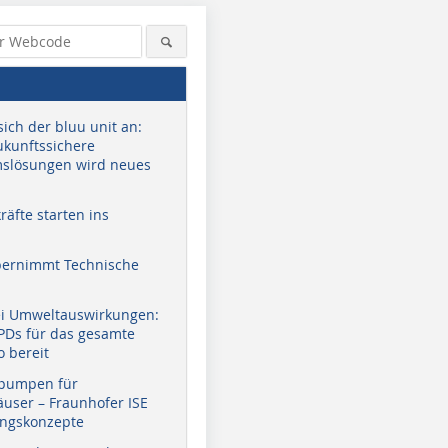
sich der bluu unit an:
zukunftssichere
slösungen wird neues
äfte starten ins
bernimmt Technische
ei Umweltauswirkungen:
EPDs für das gesamte
o bereit
pumpen für
user – Fraunhofer ISE
ungskonzepte