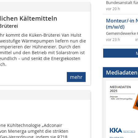
Bundesanstalt fü
vor 20 h
ichen Kältemitteln
Monteur/-in 
rüterei
(m/w/d)
Gemeindewerke 
ahr kommt die Küken-Brüterei Van Hulst
vor 23 h
i
Zweistufige Wärmepumpen liefern nun die
mperieren der Hühnereier. Durch den
emittel und den Betrieb mit Solarstrom ist
eundlich – und senkt die Energiekosten
ich.
Mediadaten
mehr
bene Kühltechnologie „Adconair
von Menerga umgeht die strikten
-Gas-Verordnung, indem sie R718