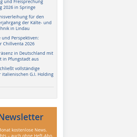
g und Freisprechung
 2026 in Springe
nisverleihung für den
erjahrgang der Kälte- und
hnik in Lindau
e und Perspektiven:
r Chillventa 2026
räsenz in Deutschland mit
 in Pfungstadt aus
hließt vollständige
italienischen G.I. Holding
Newsletter
onat kostenlose News.
ghts – auch ohne Heft-Abo.