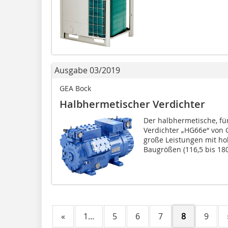
Ausgabe 03/2019
GEA Bock
Halbhermetischer Verdichter
Der halbhermetische, fü
Verdichter „HG66e“ von G
große Leistungen mit hohe
Baugrößen (116,5 bis 180,
«
1...
5
6
7
8
9