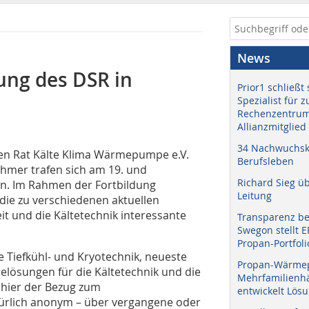
News
ung des DSR in
Prior1 schließt 
Spezialist für 
Rechenzentrum
Allianzmitglied
34 Nachwuchskr
gen Rat Kälte Klima Wärmepumpe e.V.
Berufsleben
ehmer trafen sich am 19. und
Richard Sieg ü
rn. Im Rahmen der Fortbildung
Leitung
die zu verschiedenen aktuellen
t und die Kältetechnik interessante
Transparenz b
Swegon stellt 
Propan-Portfoli
e Tiefkühl- und Kryotechnik, neueste
Propan-Wärme
relösungen für die Kältetechnik und die
Mehrfamilienhä
hier der Bezug zum
entwickelt Lös
türlich anonym – über vergangene oder