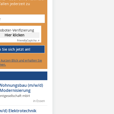
allen jederzeit zu
oboter-Verifizierung
Hier klicken
Friendly
Captcha ⇗
Sie sich jetzt an!
n kurzen Blick und erhalten Sie
nen.
r Wohnungsbau (m/w/d)
 Modernisierung
ntgesellschaft mbH
in Essen
w/d) Elektrotechnik