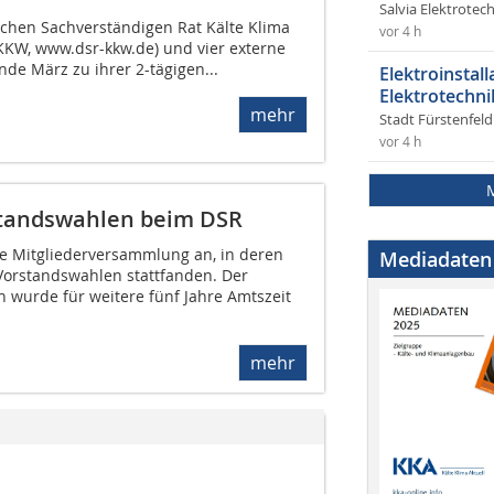
Salvia Elektrote
schen Sachverständigen Rat Kälte Klima
vor 4 h
KW, www.dsr-kkw.de) und vier externe
nde März zu ihrer 2-tägigen...
Elektroinstal
Elektrotechni
mehr
Stadt Fürstenfel
vor 4 h
tandswahlen beim DSR
che Mitgliederversammlung an, in deren
Mediadaten
Vorstandswahlen stattfanden. Der
 wurde für weitere fünf Jahre Amtszeit
mehr