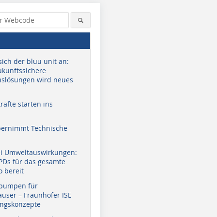
sich der bluu unit an:
zukunftssichere
slösungen wird neues
äfte starten ins
bernimmt Technische
ei Umweltauswirkungen:
EPDs für das gesamte
o bereit
pumpen für
user – Fraunhofer ISE
ungskonzepte