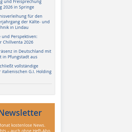
g und Freisprechung
 2026 in Springe
nisverleihung für den
erjahrgang der Kälte- und
hnik in Lindau
e und Perspektiven:
r Chillventa 2026
räsenz in Deutschland mit
 in Pfungstadt aus
hließt vollständige
italienischen G.I. Holding
Newsletter
onat kostenlose News.
ghts – auch ohne Heft-Abo.