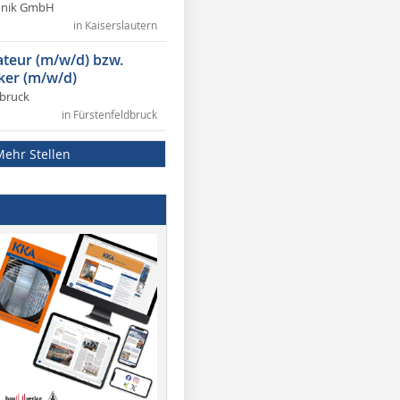
chnik GmbH
in Kaiserslautern
lateur (m/w/d) bzw.
ker (m/w/d)
dbruck
in Fürstenfeldbruck
Mehr Stellen