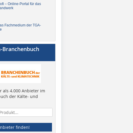
fi – Online-Portal für das
andwerk
Das Fachmedium der TGA-
e
a-Branchenbuch
 als 4.000 Anbieter im
uch der Kälte- und
nbieter finden!