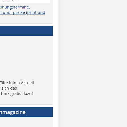
einungstermine,
 und -preise (print und
älte Klima Aktuell
 sich das
chnik gratis dazu!
chmagazine