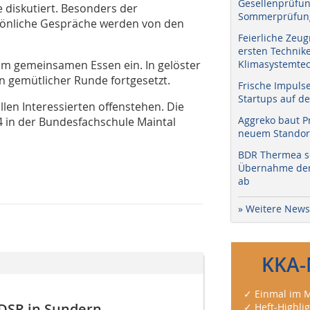
Gesellenprüfun
 diskutiert. Besonders der
Sommerprüfung
sönliche Gespräche werden von den
Feierliche Zeug
ersten Technik
em gemeinsamen Essen ein. In gelöster
Klimasystemtec
 gemütlicher Runde fortgesetzt.
Frische Impuls
Startups auf de
llen Interessierten offenstehen. Die
Aggreko baut P
24 in der Bundesfachschule Maintal
neuem Standort
BDR Thermea sc
Übernahme der 
ab
» Weitere News
KKA-
✓ Einmal im M
 DSR in Sundern
✓ Heft-Highli