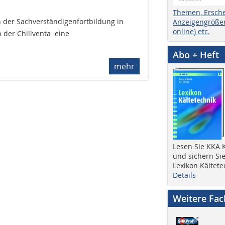
Themen, Ersch
 der Sachverständigenfortbildung in
Anzeigengrößen
online) etc.
der Chillventa  eine
Abo + Heft
mehr
Lesen Sie KKA K
und sichern Sie
Lexikon Kältete
Details
Weitere Fa