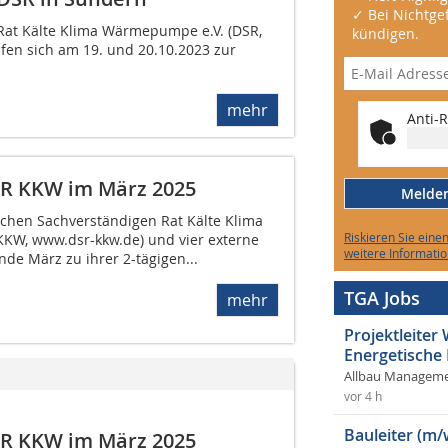
✓ Bei Nichtgef
Rat Kälte Klima Wärmepumpe e.V. (DSR,
kündigen.
fen sich am 19. und 20.10.2023 zur
mehr
Anti-R
SR KKW im März 2025
Melden 
schen Sachverständigen Rat Kälte Klima
Riskieren Sie eine
KW, www.dsr-kkw.de) und vier externe
weitere Informatio
nde März zu ihrer 2-tägigen...
TGA Jobs
mehr
Projektleite
Energetische
Allbau Manageme
vor 4 h
Bauleiter (m/
SR KKW im März 2025