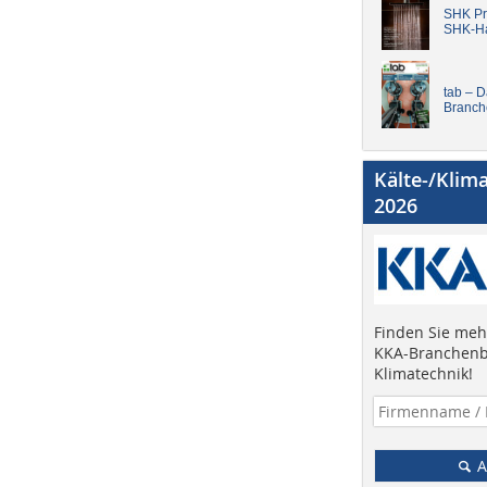
SHK Pro
SHK-H
tab – 
Branch
Kälte-/Klim
2026
Finden Sie mehr
KKA-Branchenb
Klimatechnik!
A