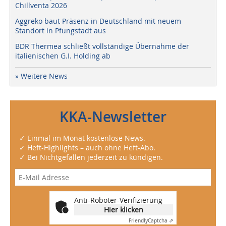
Chillventa 2026
Aggreko baut Präsenz in Deutschland mit neuem
Standort in Pfungstadt aus
BDR Thermea schließt vollständige Übernahme der
italienischen G.I. Holding ab
» Weitere News
KKA-Newsletter
✓ Einmal im Monat kostenlose News.
✓ Heft-Highlights – auch ohne Heft-Abo.
✓ Bei Nichtgefallen jederzeit zu kündigen.
Anti-Roboter-Verifizierung
Hier klicken
Friendly
Captcha ⇗