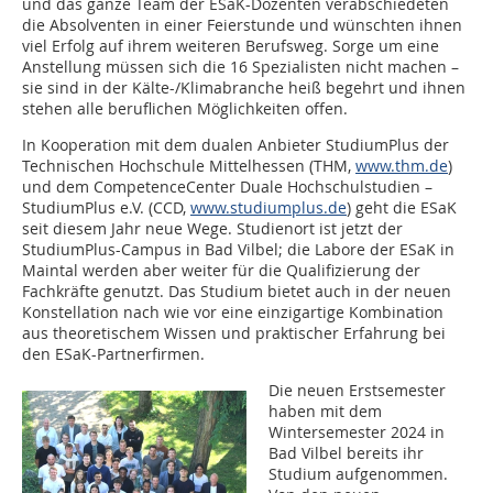
und das ganze Team der ESaK-Dozenten verabschiedeten
die Absolventen in einer Feierstunde und wünschten ihnen
viel Erfolg auf ihrem weiteren Berufsweg. Sorge um eine
Anstellung müssen sich die 16 Spezialisten nicht machen –
sie sind in der Kälte-/Klimabranche heiß begehrt und ihnen
stehen alle beruflichen Möglichkeiten offen.
In Kooperation mit dem dualen Anbieter StudiumPlus der
Technischen Hochschule Mittelhessen (THM,
www.thm.de
)
und dem CompetenceCenter Duale Hochschulstudien –
StudiumPlus e.V. (CCD,
www.studiumplus.de
) geht die ESaK
seit diesem Jahr neue Wege. Studienort ist jetzt der
StudiumPlus-Campus in Bad Vilbel; die Labore der ESaK in
Maintal werden aber weiter für die Qualifizierung der
Fachkräfte genutzt. Das Studium bietet auch in der neuen
Konstellation nach wie vor eine einzigartige Kombination
aus theoretischem Wissen und praktischer Erfahrung bei
den ESaK-Partnerfirmen.
Die neuen Erstsemester
haben mit dem
Wintersemester 2024 in
Bad Vilbel bereits ihr
Studium aufgenommen.