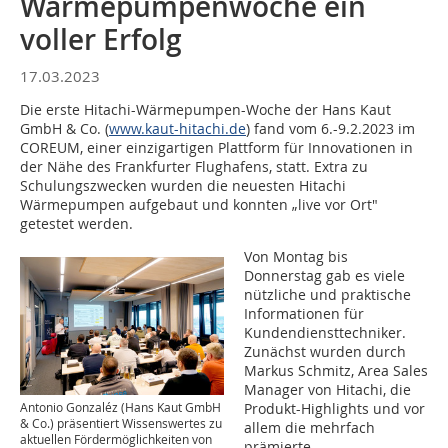
Wärmepumpenwoche ein
voller Erfolg
17.03.2023
Die erste Hitachi-Wärmepumpen-Woche der Hans Kaut
GmbH & Co. (
www.kaut-hitachi.de
) fand vom 6.-9.2.2023 im
COREUM, einer einzigartigen Plattform für Innovationen in
der Nähe des Frankfurter Flughafens, statt. Extra zu
Schulungszwecken wurden die neuesten Hitachi
Wärmepumpen aufgebaut und konnten „live vor Ort"
getestet werden.
Von Montag bis
Donnerstag gab es viele
nützliche und praktische
Informationen für
Kundendiensttechniker.
Zunächst wurden durch
Markus Schmitz, Area Sales
Manager von Hitachi, die
Produkt-Highlights und vor
Antonio Gonzaléz (Hans Kaut GmbH
& Co.) präsentiert Wissenswertes zu
allem die mehrfach
aktuellen Fördermöglichkeiten von
prämierte