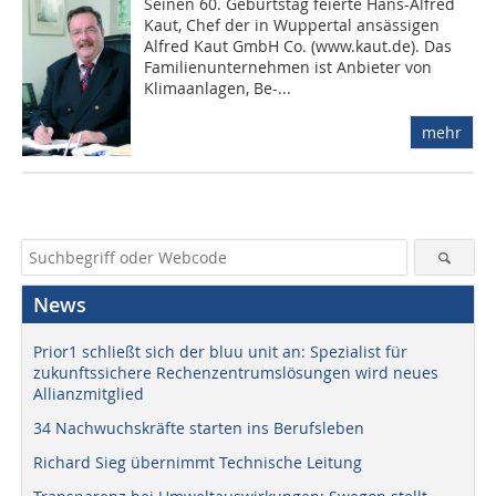
Seinen 60. Ge­burtstag feier­te Hans-Alfred
Kaut, Chef der in Wuppertal an­sässigen
Alfred Kaut GmbH Co. (www.kaut.de). Das
Fa­mi­lien­un­ter­neh­men ist An­bie­ter von
Klimaanlagen, Be-...
mehr
News
Prior1 schließt sich der bluu unit an: Spezialist für
zukunftssichere Rechenzentrumslösungen wird neues
Allianzmitglied
34 Nachwuchskräfte starten ins Berufsleben
Richard Sieg übernimmt Technische Leitung