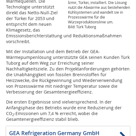
Wärmequellen. Die
İzmir, Türkei, installiert. Die Lösung
Technologie unterstützt
nutzt die Abwärme aus bestehenden
Kühlsystemen und wandelt sie in
direkt das Netto-Null-Ziel
Prozesswärme für die
der Türkei für 2053 und
Würzeproduktionslinie um.
entspricht dem neuen
Bild: Türk Tuborg
Klimagesetz, das
Emissionsberichterstattung und Reduktionsmaßnahmen
vorschreibt.
Mit der Installation und dem Betrieb der GEA-
Wärmepumpenlösung unterstützte GEA seinen Kunden Türk
Tuborg auf dem Weg zur Erreichung seiner
Nachhaltigkeitsziele. Zu den Projektanforderungen gehörten
die Unabhängigkeit von fossilen Brennstoffen für
Heizzwecke, die Rückgewinnung und Wiederverwendung
von Prozesswärme mit niedriger Temperatur sowie die
Verbesserung der Gesamtenergieeffizienz.
Die ersten Ergebnisse sind vielversprechend. In der
Anfangsphase des Betriebs wurde eine Reduzierung der
CO
-Emissionen um 7,4 % erreicht, wobei die
2
Gesamtenergieeffizienz stabil blieb.
GEA Refrigeration Germany GmbH