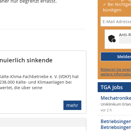
her nur begrenzt erfasst.
✓ Bei Nichtgef
kündigen.
Anti-R
Melden 
nuierlich sinkende
Riskieren Sie eine
weitere Informatio
lte-Klima-Fachbetriebe e. V. (VDKF) hat
238.000 Kälte- und Klimaanlagen bei
TGA Jobs
ertet, die über seine
Mechatronike
Uniklinikum Erla
mehr
vor 2 h
Betriebsingen
Betriebsingen