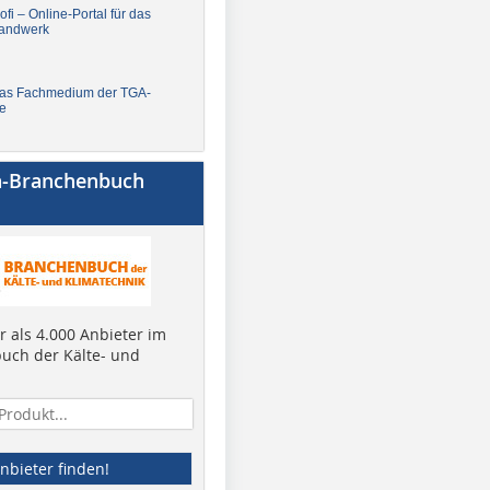
fi – Online-Portal für das
andwerk
Das Fachmedium der TGA-
e
a-Branchenbuch
 als 4.000 Anbieter im
uch der Kälte- und
nbieter finden!