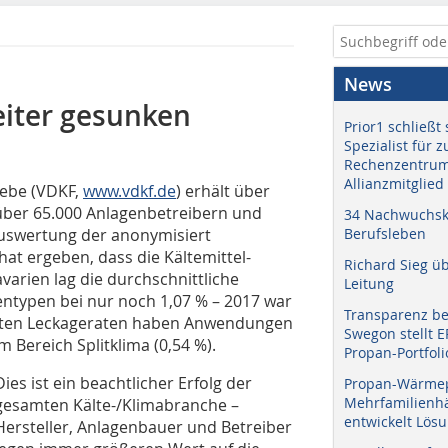
News
eiter gesunken
Prior1 schließt 
Spezialist für 
Rechenzentrum
Allianzmitglied
iebe (VDKF,
www.vdkf.de
) erhält über
über 65.000 Anlagenbetreibern und
34 Nachwuchskr
Auswertung der anonymisiert
Berufsleben
at ergeben, dass die Kältemittel-
Richard Sieg ü
varien lag die durchschnittliche
Leitung
entypen bei nur noch 1,07 % – 2017 war
Transparenz b
chsten Leckageraten haben Anwendungen
Swegon stellt 
m Bereich Splitklima (0,54 %).
Propan-Portfoli
Dies ist ein beachtlicher Erfolg der
Propan-Wärme
Mehrfamilienhä
gesamten Kälte-/Klimabranche –
entwickelt Lös
Hersteller, Anlagenbauer und Betreiber