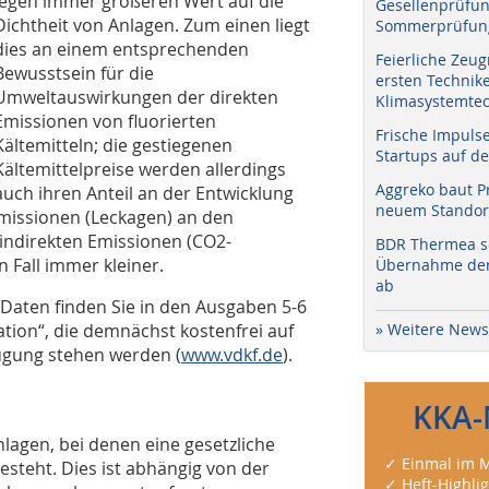
legen immer größeren Wert auf die
Gesellenprüfun
Dichtheit von Anlagen. Zum einen liegt
Sommerprüfung
dies an einem entsprechenden
Feierliche Zeug
Bewusstsein für die
ersten Technik
Umweltauswirkungen der direkten
Klimasystemtec
Emissionen von fluorierten
Frische Impuls
Kältemitteln; die gestiegenen
Startups auf de
Kältemittelpreise werden allerdings
Aggreko baut P
auch ihren Anteil an der Entwicklung
neuem Standort
emissionen (Leckagen) an den
indirekten Emissionen (CO2-
BDR Thermea sc
 Fall immer kleiner.
Übernahme der 
ab
Daten finden Sie in den Ausgaben 5-6
tion“, die demnächst kostenfrei auf
» Weitere News
gung stehen werden (
www.vdkf.de
).
KKA-
nlagen, bei denen eine gesetzliche
✓ Einmal im M
esteht. Dies ist abhängig von der
✓ Heft-Highli