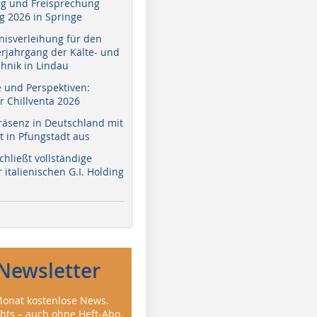
g und Freisprechung
 2026 in Springe
nisverleihung für den
erjahrgang der Kälte- und
hnik in Lindau
e und Perspektiven:
r Chillventa 2026
räsenz in Deutschland mit
 in Pfungstadt aus
hließt vollständige
italienischen G.I. Holding
Newsletter
onat kostenlose News.
ghts – auch ohne Heft-Abo.