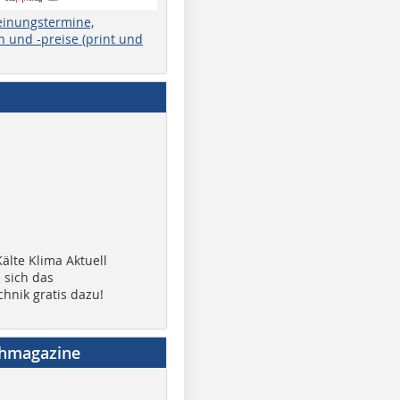
einungstermine,
 und -preise (print und
älte Klima Aktuell
 sich das
chnik gratis dazu!
chmagazine