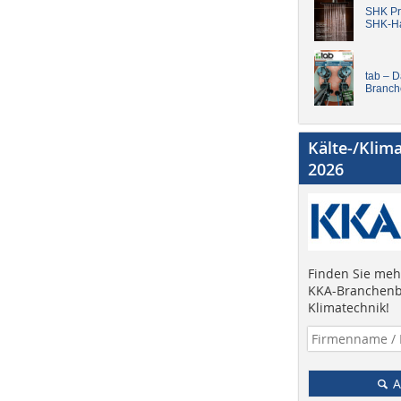
SHK Pro
SHK-H
tab – 
Branch
Kälte-/Klim
2026
Finden Sie mehr
KKA-Branchenb
Klimatechnik!
A