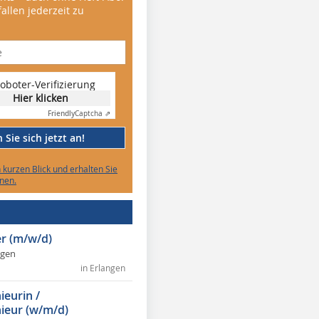
allen jederzeit zu
oboter-Verifizierung
Hier klicken
Friendly
Captcha ⇗
Sie sich jetzt an!
n kurzen Blick und erhalten Sie
nen.
r (m/w/d)
ngen
in Erlangen
ieurin /
ieur (w/m/d)