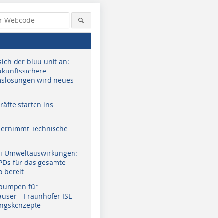
sich der bluu unit an:
zukunftssichere
slösungen wird neues
äfte starten ins
bernimmt Technische
ei Umweltauswirkungen:
EPDs für das gesamte
o bereit
pumpen für
user – Fraunhofer ISE
ungskonzepte