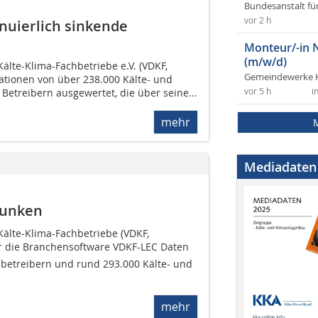
Bundesanstalt fü
vor 2 h
nuierlich sinkende
Monteur/-in 
(m/w/d)
älte-Klima-Fachbetriebe e.V. (VDKF,
Gemeindewerke 
ationen von über 238.000 Kälte- und
Betreibern ausgewertet, die über seine...
vor 5 h
i
mehr
Mediadaten
sunken
älte-Klima-Fachbetriebe (VDKF,
r die Branchensoftware VDKF-LEC Daten
betreibern und rund 293.000 Kälte- und
mehr