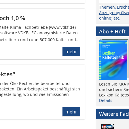
Themen, Ersch
Anzeigengrößen
och 1,0 %
online) etc.
älte-Klima-Fachbetriebe (www.vdkf.de)
Abo + Heft
software VDKF-LEC anonymisierte Daten
etreibern und rund 307.000 Kälte- und...
mehr
ektes“
n der Öko-Recherche bearbeitet und
Lesen Sie KKA K
paketen. Ein Arbeitspaket beschäftigt sich
und sichern Sie
agestellung, wo und wie Emissionen
Lexikon Kältete
Details
mehr
Weitere Fa