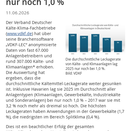
nur noch 1,0 %
11.06.2026
Der Verband Deutscher
Kälte-Klima-Fachbetriebe
(
www.vdkf.de
) hat über
seine Branchensoftware
„VDKF-LEC“ anonymisierte
Daten von fast 67.000
Anlagenbetreibern und
Die durchschnittliche Leckagerate
rund 307.000 Kälte- und
von Kälte- und Klimaanlagen lag
Klimaanlagen* erhoben.
2025 nur noch bei 1,0 %.
Die Auswertung hat
Bild: VDKF
ergeben, dass die
durchschnittliche Kältemittel-Leckagerate weiter gesunken
ist. Inklusive Havarien lag sie 2025 im Durchschnitt aller
Anlagentypen (Klimaanlagen, Gewerbekälte, Industriekälte
und Sonderanlagen) bei nur noch 1,0 % – 2017 war sie mit
3,2 % noch mehr als dreimal so hoch. Die höchsten
Leckageraten haben Anwendungen in der Gewerbekälte (1,7
%), die niedrigsten im Bereich Splitklima (0,4 %).
Dies ist ein beachtlicher Erfolg der gesamten