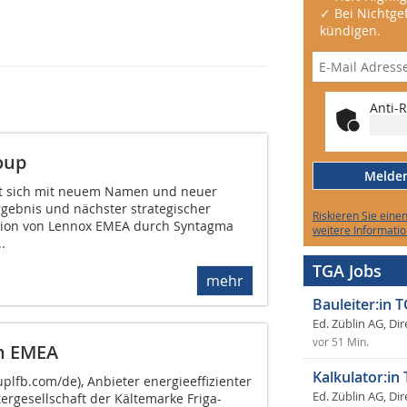
✓ Bei Nichtgef
kündigen.
Anti-R
oup
Melden 
t sich mit neuem Namen und neuer
Ergebnis und nächster strategischer
Riskieren Sie eine
ition von Lennox EMEA durch Syntagma
weitere Informatio
.
TGA Jobs
mehr
Bauleiter:in 
Ed. Züblin AG, Dir
vor 51 Min.
in EMEA
Kalkulator:in
lfb.com/de), Anbieter energieeffizienter
Ed. Züblin AG, Dir
rgesellschaft der Kältemarke Friga-