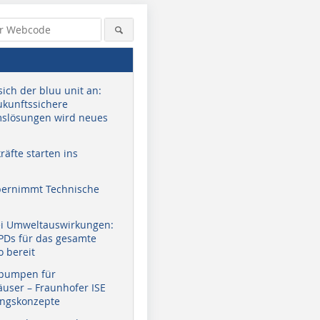
sich der bluu unit an:
zukunftssichere
slösungen wird neues
äfte starten ins
bernimmt Technische
ei Umweltauswirkungen:
EPDs für das gesamte
o bereit
pumpen für
user – Fraunhofer ISE
ungskonzepte