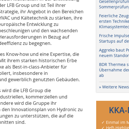
Gesellenprüfun
der LFB Group und ist Teil ihrer
Sommerprüfung
Strategie, ihr Angebot in den Bereichen
Feierliche Zeug
HVAC und Kältetechnik zu stärken, ihre
ersten Technik
europäische Entwicklung zu
Klimasystemtec
beschleunigen und den wachsenden
Frische Impuls
Herausforderungen in Bezug auf
Startups auf de
deeffizienz zu begegnen.
Aggreko baut P
les Know-how und eine Expertise, die
neuem Standort
Mit ihrem starken historischen Erbe
BDR Thermea sc
 als Best-in-class-Anbieter für
Übernahme der 
iert, insbesondere in
ab
und gewerblich genutzten Gebäuden.
» Weitere News
 wird die LFB Group die
dustriellen, kommerziellen und
ondere wird die Gruppe ihr
KKA-
m den Innovationsplan von Hydronic zu
ngen zu unterstützen, die auf die
nitten sind.
✓ Einmal im M
✓ Heft-Highli