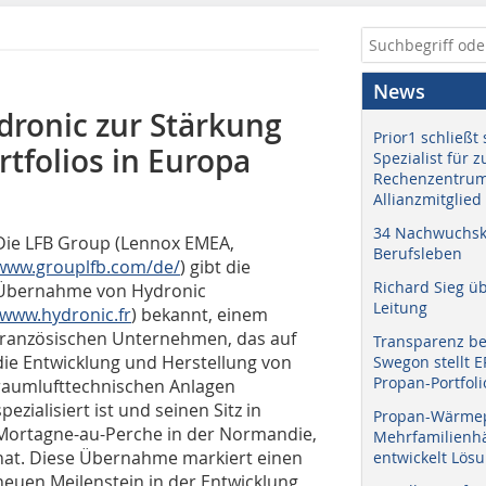
News
ronic zur Stärkung
Prior1 schließt 
tfolios in Europa
Spezialist für 
Rechenzentrum
Allianzmitglied
34 Nachwuchskr
Die LFB Group (Lennox EMEA,
Berufsleben
www.grouplfb.com/de/
) gibt die
Richard Sieg ü
Übernahme von Hydronic
Leitung
www.hydronic.fr
) bekannt, einem
französischen Unternehmen, das auf
Transparenz b
die Entwicklung und Herstellung von
Swegon stellt 
Propan-Portfoli
raumlufttechnischen Anlagen
spezialisiert ist und seinen Sitz in
Propan-Wärme
Mortagne-au-Perche in der Normandie,
Mehrfamilienhä
hat. Diese Übernahme markiert einen
entwickelt Lös
neuen Meilenstein in der Entwicklung