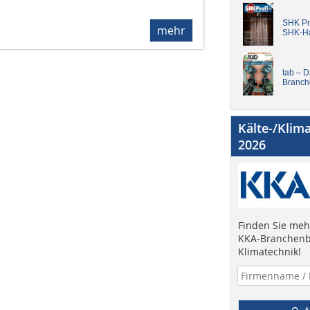
SHK Pro
mehr
SHK-H
tab – 
Branch
Kälte-/Klim
2026
Finden Sie mehr
KKA-Branchenb
Klimatechnik!