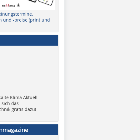
einungstermine,
 und -preise (print und
älte Klima Aktuell
 sich das
chnik gratis dazu!
chmagazine