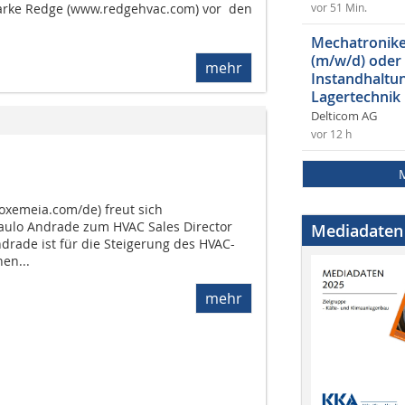
Marke Redge (www.redgehvac.com) vor  den
vor 51 Min.
Mechatroniker
(m/w/d) oder
mehr
Instandhaltun
Lagertechnik
Delticom AG
vor 12 h
xemeia.com/de) freut sich
aulo Andrade zum HVAC Sales Director
Mediadaten
drade ist für die Steigerung des HVAC-
en...
mehr