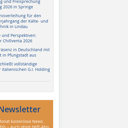
g und Freisprechung
 2026 in Springe
nisverleihung für den
erjahrgang der Kälte- und
hnik in Lindau
e und Perspektiven:
r Chillventa 2026
räsenz in Deutschland mit
 in Pfungstadt aus
hließt vollständige
italienischen G.I. Holding
Newsletter
onat kostenlose News.
ghts – auch ohne Heft-Abo.