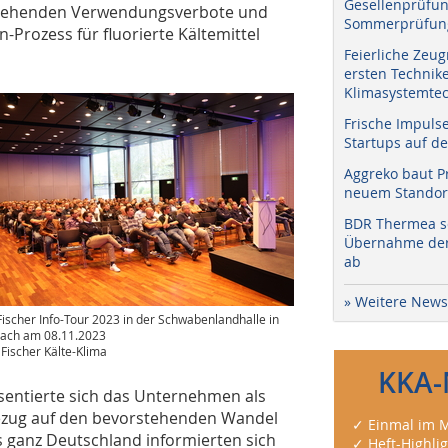
Gesellenprüfun
nstehenden Verwendungsverbote und
Sommerprüfung
rozess für fluorierte Kältemittel
Feierliche Zeug
ersten Technik
Klimasystemtec
Frische Impuls
Startups auf de
Aggreko baut P
neuem Standort
BDR Thermea sc
Übernahme der 
ab
» Weitere News
Fischer Info-Tour 2023 in der Schwabenlandhalle in
bach am 08.11.2023
: Fischer Kälte-Klima
KKA-
äsentierte sich das Unternehmen als
 Bezug auf den bevorstehenden Wandel
✓ Einmal im M
s ganz Deutschland informierten sich
✓ Heft-Highli