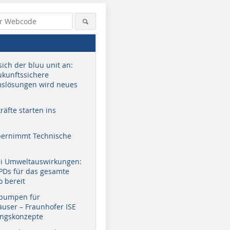
sich der bluu unit an:
zukunftssichere
slösungen wird neues
äfte starten ins
bernimmt Technische
ei Umweltauswirkungen:
EPDs für das gesamte
o bereit
pumpen für
user – Fraunhofer ISE
ungskonzepte