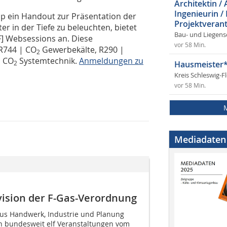
Architektin / 
Ingenieurin /
pp ein Handout zur Präsentation der
Projektverant
r in der Tiefe zu beleuchten, bietet
Bau- und Liegens
] Websessions an. Diese
vor 58 Min.
R744 | CO
Gewerbekälte, R290 |
2
| CO
Systemtechnik.
Anmeldungen zu
2
Hausmeister*
Kreis Schleswig-F
vor 58 Min.
Mediadaten
vision der F-Gas-Verordnung
us Handwerk, Industrie und Planung
en bundesweit elf Veranstaltungen vom