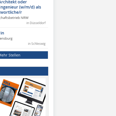
Architekt oder
 Ingenieur (w/m/d) als
wortliche/r
chaftsbetrieb NRW
in Düsseldorf
in
lensburg
in Schleswig
Mehr Stellen