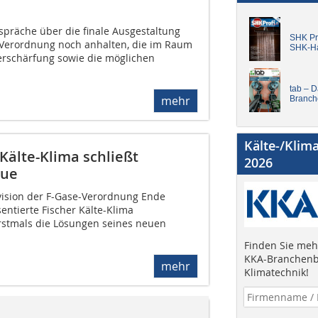
spräche über die finale Ausgestaltung
SHK Pro
-Verordnung noch anhalten, die im Raum
SHK-H
rschärfung sowie die möglichen
tab – 
mehr
Branch
Kälte-/Klim
 Kälte-Klima schließt
2026
lue
evision der F-Gase-Verordnung Ende
entierte Fischer Kälte-Klima
erstmals die Lösungen seines neuen
Finden Sie mehr
KKA-Branchenb
mehr
Klimatechnik!