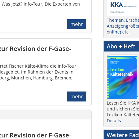
 Was jetzt? Info-Tour. Die Experten von
Themen, Ersch
mehr
Anzeigengrößen
online) etc.
Abo + Heft
 zur Revision der F-Gase-
et Fischer Kälte-Klima die Info-Tour
desgebiet. Im Rahmen der Events in
rnberg, München, Hamburg, Bremen,
mehr
Lesen Sie KKA K
und sichern Sie
Lexikon Kältete
Details
 zur Revision der F-Gase-
Weitere Fa