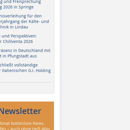
g und Freisprechung
 2026 in Springe
nisverleihung für den
erjahrgang der Kälte- und
hnik in Lindau
e und Perspektiven:
r Chillventa 2026
räsenz in Deutschland mit
 in Pfungstadt aus
hließt vollständige
italienischen G.I. Holding
Newsletter
onat kostenlose News.
ghts – auch ohne Heft-Abo.