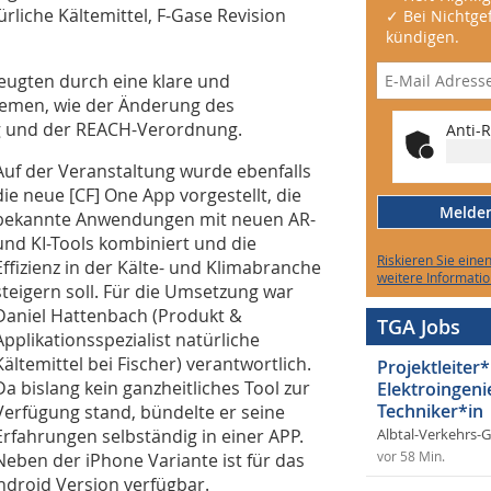
liche Kältemittel, F-Gase Revision
✓ Bei Nichtgef
kündigen.
zeugten durch eine klare und
hemen, wie der Änderung des
g und der REACH-Verordnung.
Anti-R
Auf der Veranstaltung wurde ebenfalls
die neue [CF] One App vorgestellt, die
Melden 
bekannte Anwendungen mit neuen AR-
und KI-Tools kombiniert und die
Riskieren Sie eine
Effizienz in der Kälte- und Klimabranche
weitere Informatio
steigern soll. Für die Umsetzung war
Daniel Hattenbach (Produkt &
TGA Jobs
Applikationsspezialist natürliche
Kältemittel bei Fischer) verantwortlich.
Projektleiter*
Da bislang kein ganzheitliches Tool zur
Elektroingeni
Techniker*in
Verfügung stand, bündelte er seine
Erfahrungen selbständig in einer APP.
Albtal-Verkehrs-
Neben der iPhone Variante ist für das
vor 58 Min.
ndroid Version verfügbar.