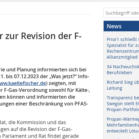
News
 zur Revision der F-
Prior1 schließt 
Spezialist für 
Rechenzentrum
Allianzmitglied
34 Nachwuchskr
ie und Planung informierten sich bei
Berufsleben
 bis 07.12.2023 der „Was jetzt?“ Info-
Richard Sieg ü
ww.kaeltefischer.de
) zeigten, mit
Leitung
 F-Gas-Verordnung sowohl für Kälte-,
den können und informierten die
Transparenz b
ungen einer Beschränkung von PFAS-
Swegon stellt 
Propan-Portfoli
Propan-Wärme
 Rat, die Kommission und das
Mehrfamilienhä
en auf die Revision der F-Gas-
entwickelt Lös
 Parlament und Rat findet gerade