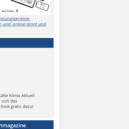
einungstermine,
 und -preise (print und
älte Klima Aktuell
 sich das
chnik gratis dazu!
chmagazine