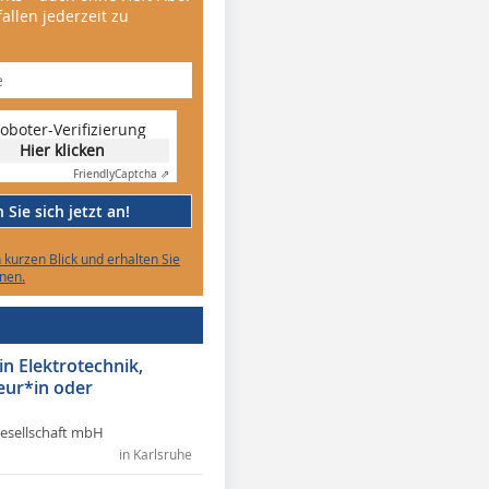
allen jederzeit zu
oboter-Verifizierung
Hier klicken
Friendly
Captcha ⇗
Sie sich jetzt an!
n kurzen Blick und erhalten Sie
nen.
in Elektrotechnik,
eur*in oder
Gesellschaft mbH
in Karlsruhe