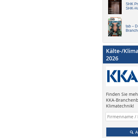
SHK Pro
SHK-H
tab – 
Branch
Kälte-/Klim
2026
Finden Sie mehr
KKA-Branchenb
Klimatechnik!
A