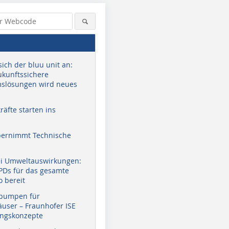
sich der bluu unit an:
zukunftssichere
slösungen wird neues
äfte starten ins
bernimmt Technische
ei Umweltauswirkungen:
EPDs für das gesamte
o bereit
pumpen für
user – Fraunhofer ISE
ungskonzepte