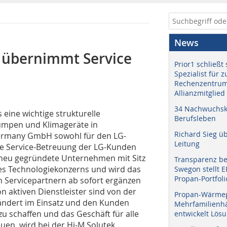
News
t übernimmt Service
Prior1 schließt 
Spezialist für 
Rechenzentrum
Allianzmitglied
34 Nachwuchskr
es eine wichtige strukturelle
Berufsleben
umpen und Klimageräte in
Richard Sieg ü
 Germany GmbH sowohl für den LG-
Leitung
che Service-Betreuung der LG-Kunden
 neu gegründete Unternehmen mit Sitz
Transparenz b
des Technologiekonzerns und wird das
Swegon stellt 
Propan-Portfoli
n Servicepartnern ab sofort ergänzen
on aktiven Dienstleister sind von der
Propan-Wärme
rändert im Einsatz und den Kunden
Mehrfamilienhä
zu schaffen und das Geschäft für alle
entwickelt Lös
en, wird bei der Hi-M.Solutek