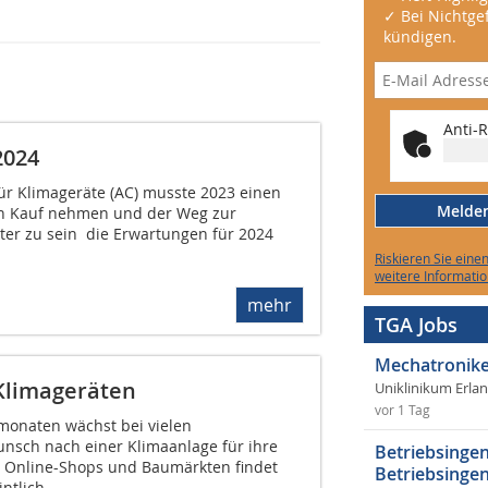
✓ Bei Nichtgef
kündigen.
Anti-R
2024
ür Klimageräte (AC) musste 2023 einen
Melden 
n Kauf nehmen und der Weg zur
ter zu sein  die Erwartungen für 2024
Riskieren Sie eine
weitere Informatio
mehr
TGA Jobs
Mechatronike
-Klimageräten
Uniklinikum Erla
vor 1 Tag
onaten wächst bei vielen
nsch nach einer Klimaanlage für ihre
Betriebsingen
 Online-Shops und Baumärkten findet
Betriebsingen
tlich...