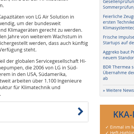
Gesellenprüfun
n.
Sommerprüfung
Kapazitäten von LG Air Solution in
Feierliche Zeug
ersten Technik
twendig, um der bundesweit
Klimasystemtec
d Klimageräten gerecht zu werden.
en Jahre von weiterem Wachstum in
Frische Impuls
ichergestellt werden, dass auch künftig
Startups auf de
Verfügung steht.
Aggreko baut P
neuem Standort
l der globalen Servicegesellschaft Hi-
BDR Thermea sc
mepumpen, die 2006 von LG in Süd-
Übernahme der 
erem in den USA, Südamerika,
ab
ltweit arbeiten über 1.100 Ingenieure
uktur für Klimatechnik und
» Weitere News
.
KKA-
✓ Einmal im M
✓ Heft-Highli