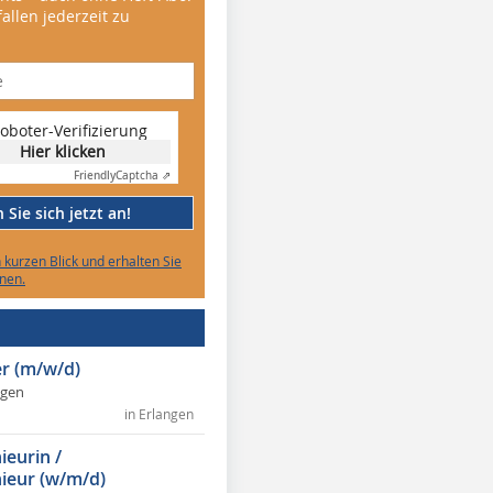
allen jederzeit zu
oboter-Verifizierung
Hier klicken
Friendly
Captcha ⇗
Sie sich jetzt an!
n kurzen Blick und erhalten Sie
nen.
r (m/w/d)
ngen
in Erlangen
ieurin /
ieur (w/m/d)