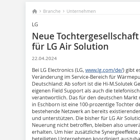
Branche
Unternehmen
LG
Neue Tochtergesellschaf
für LG Air Solution
22.04.2024
Bei LG Electronics (LG,
www.lg.com/de/
) gibt 
Veränderung im Service-Bereich für Wärmep
Deutschland: Ab sofort ist die Hi-M.Solutek
eigenen Field Support als auch die telefonis
verantwortlich. Das für den deutschen Markt
in Eschborn ist eine 100-prozentige Tochter 
bestehende Netzwerk an bereits existierende
und unterstützen. Die bisher für LG Air Soluti
Neuerung nicht betroffen, bleiben also unve
erhalten. Um hier zusätzliche Synergieeffekte 
beteiligten Unternehmen koordiniert auszubau