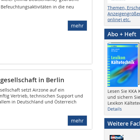
efeuchtungsaktivitäten in die neu
Themen, Ersch
Anzeigengrößen
online) etc.
mehr
Abo + Heft
esellschaft in Berlin
ellschaft setzt Airzone auf ein
Lesen Sie KKA K
nftig Vertrieb, technischen Support und
und sichern Sie
llem in Deutschland und Österreich
Lexikon Kältete
Details
mehr
Weitere Fa