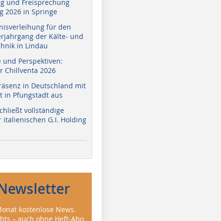
g und Freisprechung
 2026 in Springe
nisverleihung für den
erjahrgang der Kälte- und
hnik in Lindau
e und Perspektiven:
r Chillventa 2026
räsenz in Deutschland mit
 in Pfungstadt aus
hließt vollständige
italienischen G.I. Holding
Newsletter
onat kostenlose News.
ghts – auch ohne Heft-Abo.