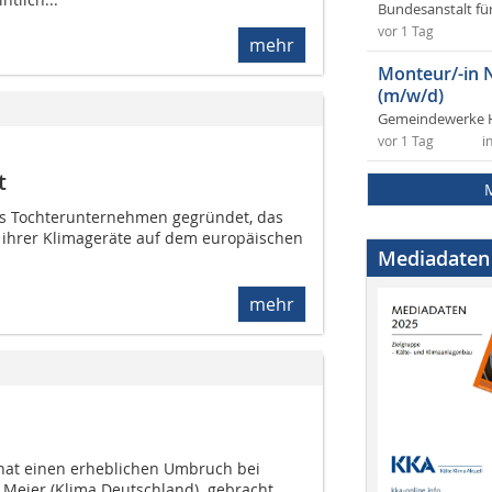
Bundesanstalt fü
vor 1 Tag
mehr
Monteur/-in 
(m/w/d)
Gemeindewerke 
vor 1 Tag
i
t
hes Tochterunternehmen gegründet, das
g ihrer Klimageräte auf dem europäischen
Mediadaten
mehr
hat einen erheblichen Umbruch bei
Meier (Klima Deutschland)  gebracht.