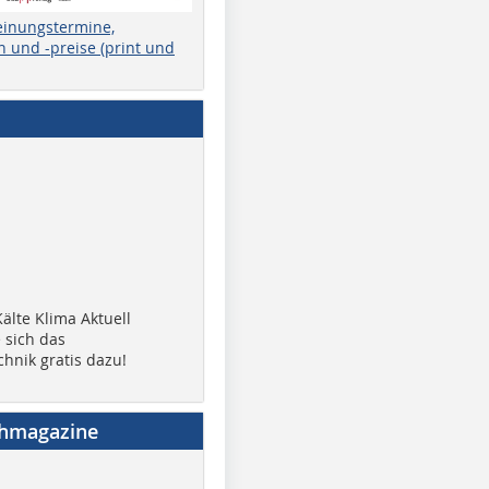
einungstermine,
 und -preise (print und
älte Klima Aktuell
 sich das
chnik gratis dazu!
chmagazine