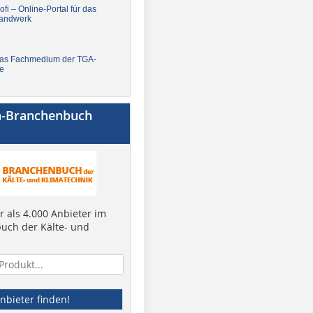
fi – Online-Portal für das
andwerk
Das Fachmedium der TGA-
e
a-Branchenbuch
 als 4.000 Anbieter im
uch der Kälte- und
nbieter finden!