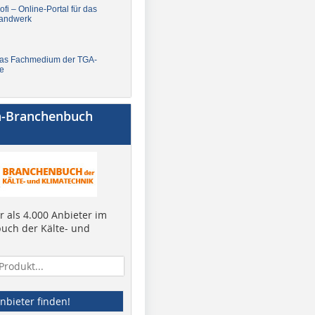
fi – Online-Portal für das
andwerk
Das Fachmedium der TGA-
e
a-Branchenbuch
 als 4.000 Anbieter im
uch der Kälte- und
nbieter finden!