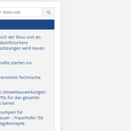
sich der bluu unit an:
zukunftssichere
slösungen wird neues
äfte starten ins
bernimmt Technische
ei Umweltauswirkungen:
EPDs für das gesamte
o bereit
pumpen für
user – Fraunhofer ISE
ungskonzepte