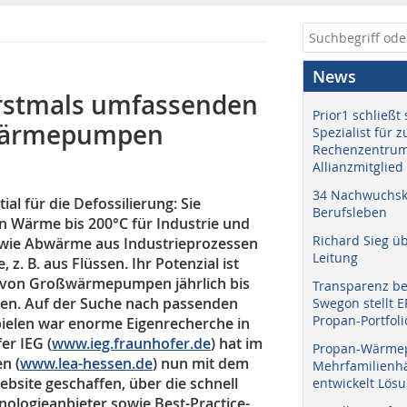
News
erstmals umfassenden
Prior1 schließt 
ßwärmepumpen
Spezialist für 
Rechenzentrum
Allianzmitglied
34 Nachwuchskr
 für die Defossilierung: Sie
Berufsleben
on Wärme bis 200°C für Industrie und
Richard Sieg ü
 wie Abwärme aus Industrieprozessen
Leitung
 B. aus Flüssen. Ihr Potenzial ist
z von Großwärmepumpen jährlich bis
Transparenz b
en. Auf der Suche nach passenden
Swegon stellt 
Propan-Portfoli
elen war enorme Eigenrecherche in
er IEG (
www.ieg.fraunhofer.de
) hat im
Propan-Wärme
n (
www.lea-hessen.de
) nun mit dem
Mehrfamilienhä
ite geschaffen, über die schnell
entwickelt Lös
ologieanbieter sowie Best-Practice-