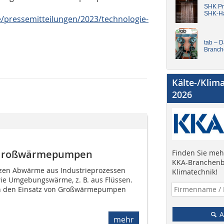
SHK Pro
SHK-H
e/pressemitteilungen/2023/technologie-
tab – 
Branch
Kälte-/Klim
2026
u Großwärmepumpen
Finden Sie mehr
KKA-Branchenb
n Abwärme aus Industrieprozessen
Klimatechnik!
ie Umgebungswärme, z. B. aus Flüssen.
ch den Einsatz von Großwärmepumpen
A
mehr