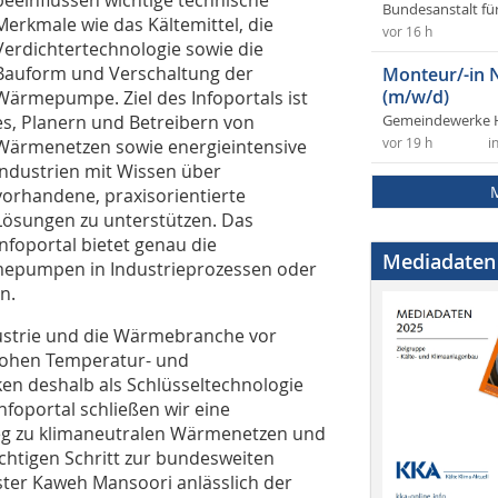
beeinflussen wichtige technische
Bundesanstalt fü
Merkmale wie das Kältemittel, die
vor 16 h
Verdichtertechnologie sowie die
Bauform und Verschaltung der
Monteur/-in 
(m/w/d)
Wärmepumpe. Ziel des Infoportals ist
es, Planern und Betreibern von
Gemeindewerke 
Wärmenetzen sowie energieintensive
vor 19 h
i
Industrien mit Wissen über
vorhandene, praxisorientierte
Lösungen zu unterstützen. Das
Infoportal bietet genau die
Mediadaten
mepumpen in Industrieprozessen oder
n.
dustrie und die Wärmebranche vor
hohen Temperatur- und
n deshalb als Schlüsseltechnologie
foportal schließen wir eine
eg zu klimaneutralen Wärmenetzen und
chtigen Schritt zur bundesweiten
ster Kaweh Mansoori anlässlich der