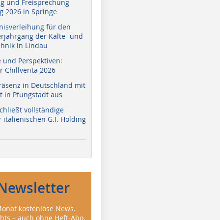
g und Freisprechung
 2026 in Springe
nisverleihung für den
erjahrgang der Kälte- und
hnik in Lindau
e und Perspektiven:
r Chillventa 2026
räsenz in Deutschland mit
 in Pfungstadt aus
hließt vollständige
italienischen G.I. Holding
Newsletter
onat kostenlose News.
ghts – auch ohne Heft-Abo.