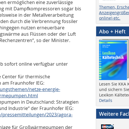
en ermöglichen eine zuverlässige
Themen, Ersch
ung mit Dampfkompressoren sogar bis
Anzeigengrößen
lsweise in der Metallverarbeitung
online) etc.
den durch die Verbrennung fossiler
hingegen nutzen erneuerbare
Abo + Heft
gswärme aus Flüssen oder der Luft
echenzentren“, so der Minister.
 sofort online verfügbar unter
 Center für thermische
am Fraunhofer IEG:
Lesen Sie KKA K
hungsthemen/netze-energie-
und sichern Sie
Lexikon Kältete
aermepumpen.html
Details
epumpen in Deutschland: Strategien
nd Industrie“ der Fraunhofer IEG:
Weitere Fa
e/pressemitteilungen/2023/agora-
anlage für Großwärmepumpen der