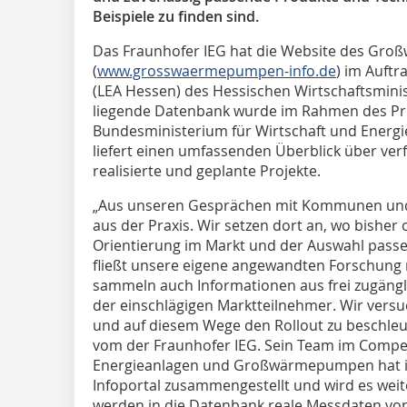
Beispiele zu finden sind.
Das Fraunhofer IEG hat die Website des Gr
(
www.grosswaermepumpen-info.de
) im Auft
(LEA Hessen) des Hessischen Wirtschaftsminis
liegende Datenbank wurde im Rahmen des Pr
Bundesministerium für Wirtschaft und Energie 
liefert einen umfassenden Überblick über ver
realisierte und geplante Projekte.
„Aus unseren Gesprächen mit Kommunen und
aus der Praxis. Wir setzen dort an, wo bisher 
Orientierung im Markt und der Auswahl passe
fließt unsere eigene angewandten Forschung mi
sammeln auch Informationen aus frei zugängl
der einschlägigen Marktteilnehmer. Wir vers
und auf diesem Wege den Rollout zu beschleu
vom der Fraunhofer IEG. Sein Team im Compe
Energieanlagen und Großwärmepumpen hat i
Infoportal zusammengestellt und wird es weite
werden in die Datenbank reale Messdaten vo