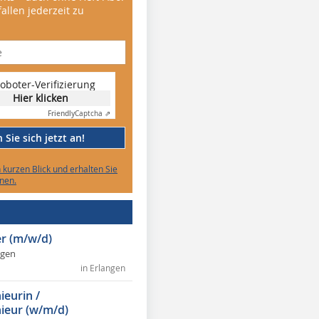
allen jederzeit zu
oboter-Verifizierung
Hier klicken
Friendly
Captcha ⇗
Sie sich jetzt an!
n kurzen Blick und erhalten Sie
nen.
r (m/w/d)
ngen
in Erlangen
ieurin /
ieur (w/m/d)