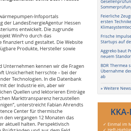
Gesellenprüfun
Sommerprüfung
oßwärmepumpen-Infoportals
Feierliche Zeug
ersten Technik
rag der LandesEnergieAgentur Hessen
Klimasystemtec
teriums entwickelt. Die zugrunde
ojekt WinPro durch das
Frische Impuls
finanziert und gestaltet. Die Website
Startups auf de
fügbare Produkte, Hersteller sowie
Aggreko baut P
neuem Standort
BDR Thermea sc
 Unternehmen kennen wir die Fragen
Übernahme der 
oft Unsicherheit herrschte – bei der
ab
nder Technologien. In die Datenbank
t der Industrie ein, aber wir
» Weitere News
ichen Quellen und lektorieren Einträge
uchen Markttransparenz herzustellen
nigen“, unterstreicht Fabian Ahrendts
KKA-
tence Center für thermische
n den vergangen 12 Monaten das
r aktuell halten. Perspektivisch
✓ Einmal im M
✓ Heft-Highli
n Prüfständen und aus dem Feld