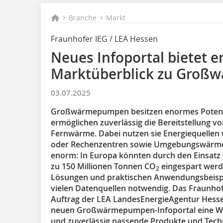
Branche
Markt
Fraunhofer IEG / LEA Hessen
Neues Infoportal bietet 
Marktüberblick zu Gro
03.07.2025
Großwärmepumpen besitzen enormes Potential
ermöglichen zuverlässig die Bereitstellung v
Fernwärme. Dabei nutzen sie Energiequellen
oder Rechenzentren sowie Umgebungswärme, z.
enorm: In Europa könnten durch den Einsat
zu 150 Millionen Tonnen CO
eingespart werd
2
Lösungen und praktischen Anwendungsbeispi
vielen Datenquellen notwendig. Das Fraunhof
Auftrag der LEA LandesEnergieAgentur Hesse
neuen Großwärmepumpen-Infoportal eine Webs
und zuverlässig passende Produkte und Techn