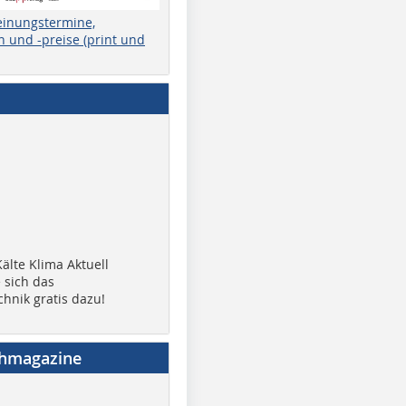
einungstermine,
 und -preise (print und
älte Klima Aktuell
 sich das
chnik gratis dazu!
chmagazine