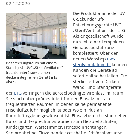
02.12.2020
Die Produktfamilie der UV-
C-Sekundärluft-
Entkeimungsgeräte UVC
„SterilVentilation“ der LTG
Aktiengesellschaft wurde
nun mit einer kompakten
Gehäuseausführung
komplettiert. Über den
neuen Webshop
uvc-
Besprechungsraum mit einem
sterilventilation.de
können
Standgerät UVC „SterilVentilation“
Kunden die Geräte ab
(rechts unten) sowie einem
sofort online bestellen. Die
deckenintegrierten Gerät (links
steckerfertigen Decken-,
oben)
Wand- und Standgeräte
der
LTG
verringern die aerosolbedingte Virenlast im Raum.
Sie sind daher prädestiniert für den Einsatz in stark
frequentierten Räumen, in denen keine permanente
Frischluftzufuhr möglich ist oder wo ein Plus an
Raumlufthygiene gewünscht ist. Einsatzbereiche sind neben
Büro- und Besprechungsräumen zum Beispiel Schulen,
Kindergärten, Wartezimmer, Fitnesseinrichtungen,
Seniorenheime, Einzelhandelsgeschäfte, Frisörsalons usw.