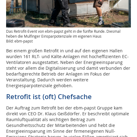
Das Retrofit-Event von ebm-papst geht in die fünfte Runde. Diesmal
heben die Mulfinger Einsparpotenziale im eigenen Haus
Bild: ebm-papst
Bei einem großen Retrofit in und auf den eigenen Hallen
wurden 161 RLT- und Kälte-Anlagen mit hocheffizienten EC-
Ventilatoren ausgestattet. Neben der Energieeinsparung
steht vor allem die Digitalisierung und damit verbunden der
bedarfsgerechte Betrieb der Anlagen im Fokus der
Veranstaltung. Dadurch werden weitere
Energiesparpotenziale gehoben.
Retrofit ist (oft) Chefsache
Der Auftrag zum Retrofit bei der ebm-papst Gruppe kam
direkt von CEO Dr. Klaus Geißdörfer. Er beschreibt optimale
Raumluftqualität als wichtigen Beitrag zum
Gesundheitsschutz der Mitarbeitenden und hebt die
Energieeinsparung im Sinne der firmeneigenen Null-
Emissions-Strategie hervor. In vielen Fällen amortisiert sich