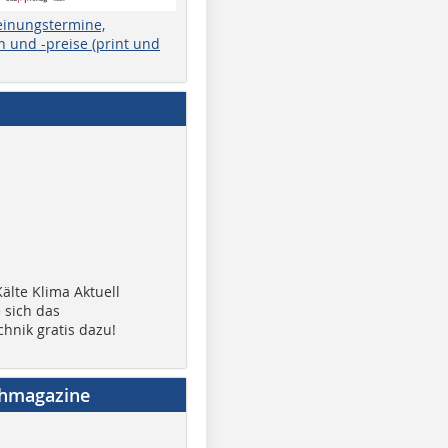
einungstermine,
 und -preise (print und
älte Klima Aktuell
 sich das
chnik gratis dazu!
chmagazine