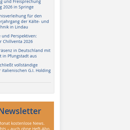
g und Freisprechung
 2026 in Springe
nisverleihung für den
erjahrgang der Kälte- und
hnik in Lindau
e und Perspektiven:
r Chillventa 2026
räsenz in Deutschland mit
 in Pfungstadt aus
hließt vollständige
italienischen G.I. Holding
Newsletter
onat kostenlose News.
ghts – auch ohne Heft-Abo.