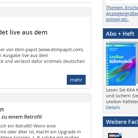
Themen, Ersch
Anzeigengrößen
online) etc.
det live aus dem
Abo + Heft
esper von ebm-papst (www.ebmpapst.com)
en Ausgabe live aus dem
k und verlässt dafür erstmals deutschen
mehr
Lesen Sie KKA K
und sichern Sie
Lexikon Kältete
Details
en
 zu einem Retrofit
Weitere Fa
sich ein Retrofit? Wenn eine
hre oder älter ist, macht ein Upgrade in
ältere Anlagen, z. B. solche mit großen,...