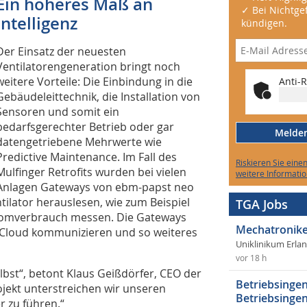
Ein höheres Maß an
✓ Bei Nichtgef
Intelligenz
kündigen.
Der Einsatz der neuesten
Ventilatorengeneration bringt noch
weitere Vorteile: Die Einbindung in die
Anti-R
Gebäudeleittechnik, die Installation von
Sensoren und somit ein
bedarfsgerechter Betrieb oder gar
Melden 
datengetriebene Mehrwerte wie
Predictive Maintenance. Im Fall des
Riskieren Sie eine
Mulfinger Retrofits wurden bei vielen
weitere Informatio
Anlagen Gateways von ebm-papst neo
ilator herauslesen, wie zum Beispiel
TGA Jobs
tromverbrauch messen. Die Gateways
Mechatronike
-Cloud kommunizieren und so weiteres
Uniklinikum Erla
vor 18 h
lbst“, betont Klaus Geißdörfer, CEO der
Betriebsingen
jekt unterstreichen wir unseren
Betriebsingen
r zu führen.“