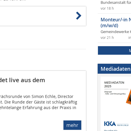
Bundesanstalt fü
vor 18 h
Monteur/-in 
(m/w/d)
Gemeindewerke 
vor 21 h
i
Mediadaten
det live aus dem
rächsrunde von Simon Echle, Director
t. Die Runde der Gäste ist schlagkräftig
ehntelange Erfahrung aus der Praxis in
mehr