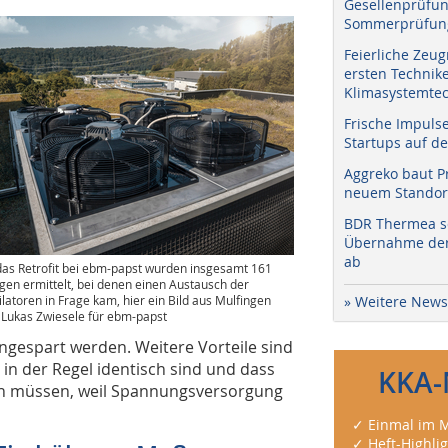
Gesellenprüfun
Sommerprüfung
Feierliche Zeug
ersten Technik
Klimasystemtec
Frische Impuls
Startups auf de
Aggreko baut P
neuem Standort
BDR Thermea sc
Übernahme der 
ab
das Retrofit bei ebm-papst wurden insgesamt 161
gen ermittelt, bei denen einen Austausch der
ilatoren in Frage kam, hier ein Bild aus Mulfingen
» Weitere News
: Lukas Zwiesele für ebm-papst
ingespart werden. Weitere Vorteile sind
in der Regel identisch sind und dass
KKA-
en müssen, weil Spannungsversorgung
✓ Einmal im M
✓ Heft-Highli