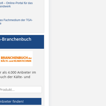
fi – Online-Portal für das
andwerk
Das Fachmedium der TGA-
e
a-Branchenbuch
 als 4.000 Anbieter im
uch der Kälte- und
nbieter finden!