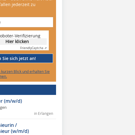
allen jederzeit zu
oboter-Verifizierung
Hier klicken
Friendly
Captcha ⇗
Sie sich jetzt an!
n kurzen Blick und erhalten Sie
nen.
r (m/w/d)
ngen
in Erlangen
ieurin /
ieur (w/m/d)