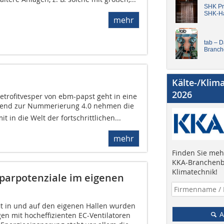
SHK Pro
SHK-H
mehr
tab – 
Branch
Kälte-/Klim
2026
etrofitvesper von ebm-papst geht in eine
send zur Nummerierung 4.0 nehmen die
 in die Welt der fortschrittlichen...
mehr
Finden Sie mehr
KKA-Branchenb
Klimatechnik!
sparpotenziale im eigenen
it in und auf den eigenen Hallen wurden
A
en mit hocheffizienten EC-Ventilatoren