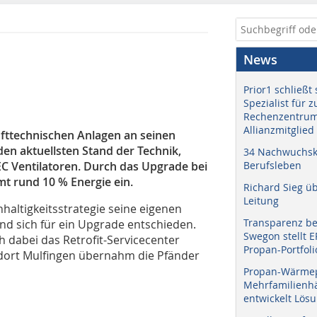
News
Prior1 schließt 
Spezialist für 
Rechenzentrum
Allianzmitglied
lufttechnischen Anlagen an seinen
den aktuellsten Stand der Technik,
34 Nachwuchskr
C Ventilatoren. Durch das Upgrade bei
Berufsleben
t rund 10 % Energie ein.
Richard Sieg ü
Leitung
altigkeitsstrategie seine eigenen
Transparenz b
d sich für ein Upgrade entschieden.
Swegon stellt 
dabei das Retrofit-Servicecenter
Propan-Portfoli
ndort Mulfingen übernahm die Pfänder
Propan-Wärme
Mehrfamilienhä
entwickelt Lös