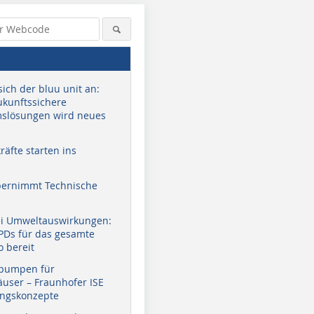
sich der bluu unit an:
zukunftssichere
slösungen wird neues
äfte starten ins
bernimmt Technische
ei Umweltauswirkungen:
EPDs für das gesamte
o bereit
pumpen für
user – Fraunhofer ISE
ungskonzepte