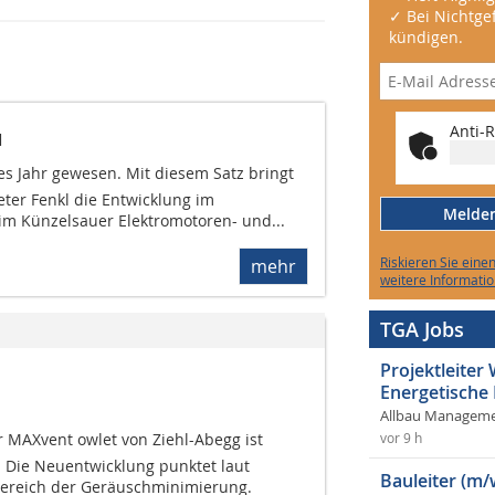
✓ Bei Nichtgef
kündigen.
Anti-R
u
tes Jahr gewesen. Mit diesem Satz bringt
ter Fenkl die Entwicklung im
Melden 
im Künzelsauer Elektromotoren- und...
Riskieren Sie eine
mehr
weitere Informatio
TGA Jobs
Projektleite
Energetische
Allbau Manageme
 MAXvent owlet von Ziehl-Abegg ist
vor 9 h
. Die Neuentwicklung punktet laut
Bauleiter (m/
 Bereich der Geräuschminimierung.