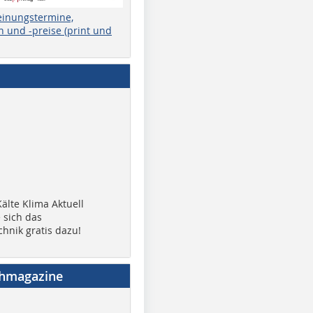
einungstermine,
 und -preise (print und
älte Klima Aktuell
 sich das
chnik gratis dazu!
chmagazine