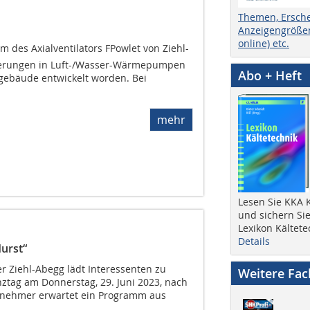
Themen, Ersch
Anzeigengrößen
online) etc.
m des Axialventilators FPowlet von Ziehl-
rderungen in Luft-/Wasser-Wärmepumpen
Abo + Heft
ebäude entwickelt worden. Bei
mehr
Lesen Sie KKA K
und sichern Sie
Lexikon Kältete
Details
durst“
er Ziehl-Abegg lädt Interessenten zu
Weitere Fa
nztag am Donnerstag, 29. Juni 2023, nach
ilnehmer erwartet ein Programm aus