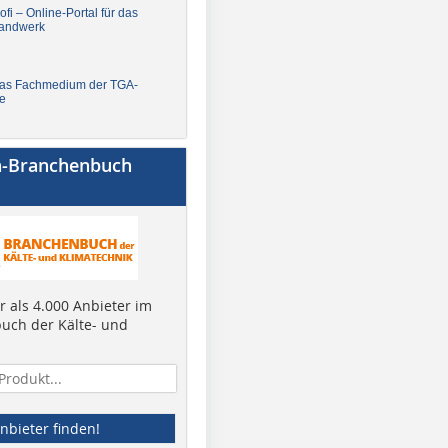
fi – Online-Portal für das
andwerk
Das Fachmedium der TGA-
e
a-Branchenbuch
 als 4.000 Anbieter im
uch der Kälte- und
nbieter finden!