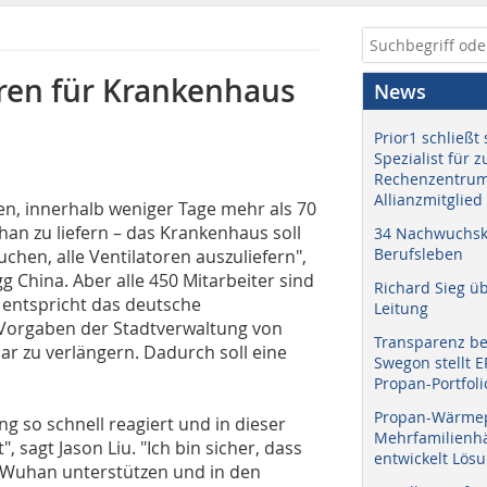
oren für Krankenhaus
News
Prior1 schließt 
Spezialist für 
Rechenzentrum
Allianzmitglied
ten, innerhalb weniger Tage mehr als 70
an zu liefern – das Krankenhaus soll
34 Nachwuchskr
Berufsleben
hen, alle Ventilatoren auszuliefern",
g China. Aber alle 450 Mitarbeiter sind
Richard Sieg ü
h entspricht das deutsche
Leitung
Vorgaben der Stadtverwaltung von
Transparenz b
ar zu verlängern. Dadurch soll eine
Swegon stellt 
Propan-Portfoli
Propan-Wärme
ng so schnell reagiert und in dieser
Mehrfamilienhä
 sagt Jason Liu. "Ich bin sicher, dass
entwickelt Lös
in Wuhan unterstützen und in den