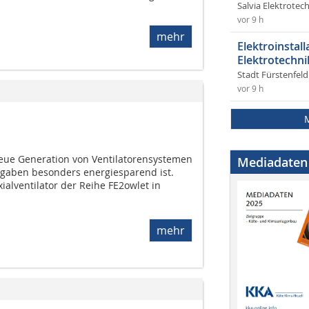
Salvia Elektrote
vor 9 h
mehr
Elektroinstal
Elektrotechni
Stadt Fürstenfel
vor 9 h
 neue Generation von Ventilatorensystemen
Mediadaten
ngaben besonders energiesparend ist.
xialventilator der Reihe FE2owlet in
mehr