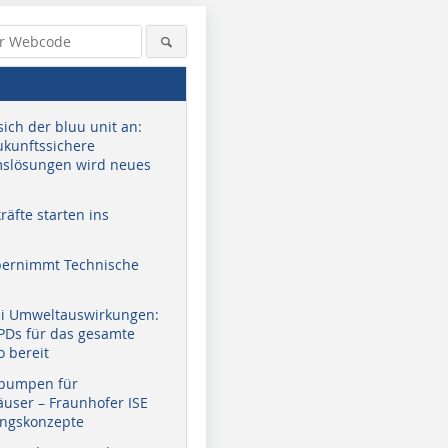
sich der bluu unit an:
zukunftssichere
slösungen wird neues
äfte starten ins
bernimmt Technische
ei Umweltauswirkungen:
EPDs für das gesamte
o bereit
pumpen für
user – Fraunhofer ISE
ungskonzepte