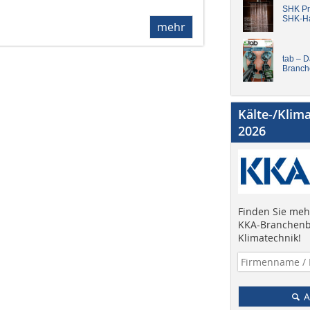
SHK Pro
SHK-H
mehr
tab – 
Branch
Kälte-/Klim
2026
Finden Sie mehr
KKA-Branchenb
Klimatechnik!
A