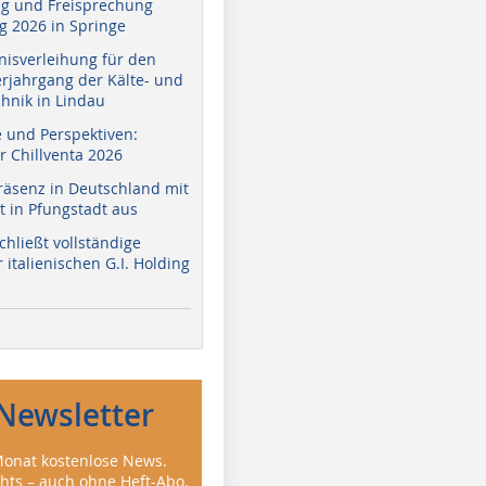
g und Freisprechung
 2026 in Springe
nisverleihung für den
erjahrgang der Kälte- und
hnik in Lindau
e und Perspektiven:
r Chillventa 2026
räsenz in Deutschland mit
 in Pfungstadt aus
hließt vollständige
italienischen G.I. Holding
Newsletter
onat kostenlose News.
ghts – auch ohne Heft-Abo.