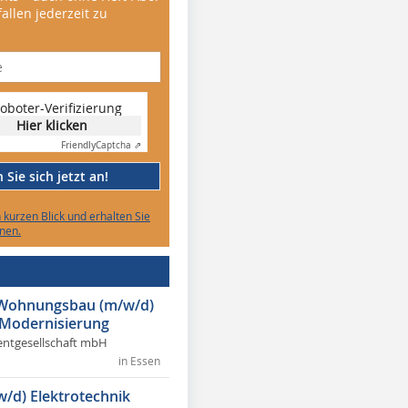
allen jederzeit zu
oboter-Verifizierung
Hier klicken
Friendly
Captcha ⇗
Sie sich jetzt an!
n kurzen Blick und erhalten Sie
nen.
r Wohnungsbau (m/w/d)
 Modernisierung
ntgesellschaft mbH
in Essen
w/d) Elektrotechnik