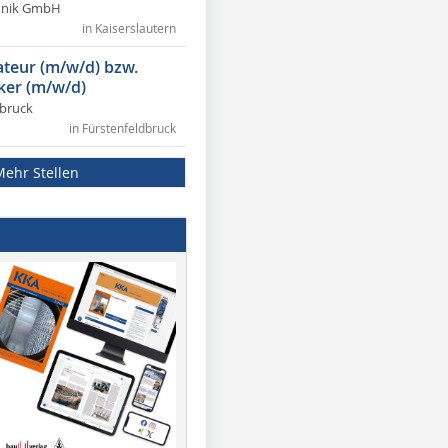
chnik GmbH
in Kaiserslautern
lateur (m/w/d) bzw.
ker (m/w/d)
dbruck
in Fürstenfeldbruck
Mehr Stellen