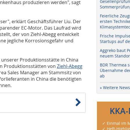
Gesellenprüfun
ankenhaus produzieren werden", sagt
Sommerprüfung
Feierliche Zeug
ser", erklärt Geschäftsführer Liu. Der
ersten Technik
Klimasystemtec
esparender EC-Motor. Das Laufrad wird
ellt, der von Ziehl-Abegg entwickelt
Frische Impuls
 ohne jegliche Korrosionsgefahr und
Startups auf de
Aggreko baut P
neuem Standort
n unserer Produktionsstätte in China
BDR Thermea sc
en Produktionsstätten von
Ziehl-Abegg
Übernahme der 
 Area Sales Manager am Stammsitz von
ab
 Vorlieferanten in China die benötigten
önnen.
» Weitere News
KKA-
✓ Einmal im M
✓ Heft-Highli