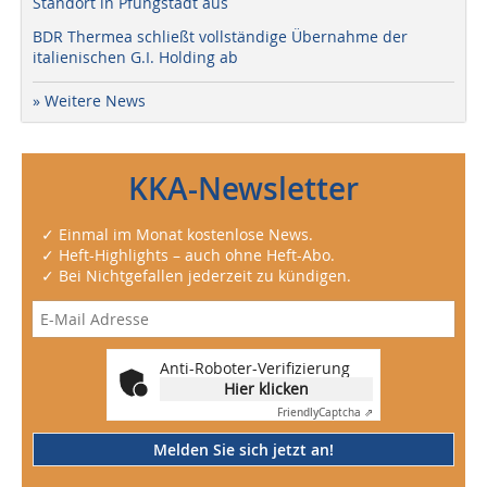
Standort in Pfungstadt aus
BDR Thermea schließt vollständige Übernahme der
italienischen G.I. Holding ab
» Weitere News
KKA-Newsletter
✓ Einmal im Monat kostenlose News.
✓ Heft-Highlights – auch ohne Heft-Abo.
✓ Bei Nichtgefallen jederzeit zu kündigen.
Anti-Roboter-Verifizierung
Hier klicken
Friendly
Captcha ⇗
Melden Sie sich jetzt an!