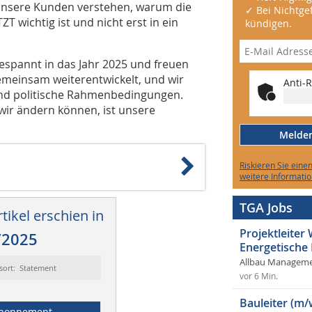
unsere Kunden verstehen, warum die
✓ Bei Nichtgef
T wichtig ist und nicht erst in ein
kündigen.
espannt in das Jahr 2025 und freuen
emeinsam weiterentwickelt, und wir
Anti-R
 und politische Rahmenbedingungen.
 wir ändern können, ist unsere
Melden 
Riskieren Sie eine
weitere Informatio
TGA Jobs
tikel erschien in
Projektleite
/2025
Energetische
Allbau Manageme
sort: Statement
vor 6 Min.
Bauleiter (m/
bonnement