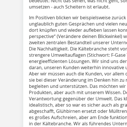
bedeutet: Nicht das sehen, was nicht geht, s
umsetzen - auch Scheitern ist erlaubt.
Im Positiven blicken wir beispielsweise zurück
unglaublich guten Gesprächen und vielen ne
dort knüpfen und wieder aufleben lassen konn
perspective“ (Verändere deinen Blickwinkel) w
zweiten zentralen Bestandteil unserer Unte
Die Nachhaltigkeit. Die Kältebranche steht 
strengere Umweltauflagen (Stichwort: F-Gase
energieeffizienten Lösungen. Wir sind uns de
daran, unseren Kunden weiterhin innovative 
Aber wir müssen auch die Kunden, vor allem 
sie bei dieser Veränderung im Denken hin zu
begleiten und unterstützen. Das möchten wir
Produkten, aber auch mit unserem Wissen. De
Verantwortung gegenüber der Umwelt. Das klin
idealistisch, aber so war es sicher auch als g
abgeschafft, Glühbirnen ersetzt oder Mülltre
es großes Aufschreien, aber am Ende funktion
in der Kältebranche. Wir als führendes Unt