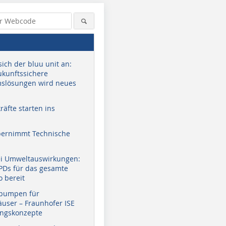
sich der bluu unit an:
zukunftssichere
slösungen wird neues
äfte starten ins
bernimmt Technische
ei Umweltauswirkungen:
EPDs für das gesamte
o bereit
pumpen für
user – Fraunhofer ISE
ungskonzepte