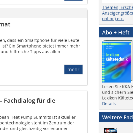
Themen, Ersch
Anzeigengrößen
online) etc.
rmat
Abo + Heft
len, dass ein Smartphone für viele Leute
h ist? Ein Smartphone bietet immer mehr
nd hilfreiche Tipps aus allen
mehr
Lesen Sie KKA K
und sichern Sie
Lexikon Kältete
– Fachdialog für die
Details
Weitere Fa
pean Heat Pump Summits ist aktueller
entechnologie steht im Zentrum der
de  und gleichzeitig vor enormen