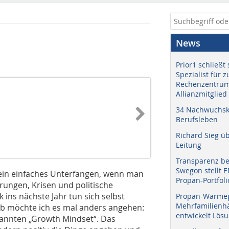
News
Prior1 schließt 
Spezialist für 
Rechenzentrum
Allianzmitglied
34 Nachwuchskr
Berufsleben
Richard Sieg ü
Leitung
Transparenz b
Swegon stellt 
 kein einfaches Unterfangen, wenn man
Propan-Portfoli
rungen, Krisen und politische
 ins nächste Jahr tun sich selbst
Propan-Wärme
Mehrfamilienhä
lb möchte ich es mal anders angehen:
entwickelt Lös
nannten „Growth Mindset“. Das