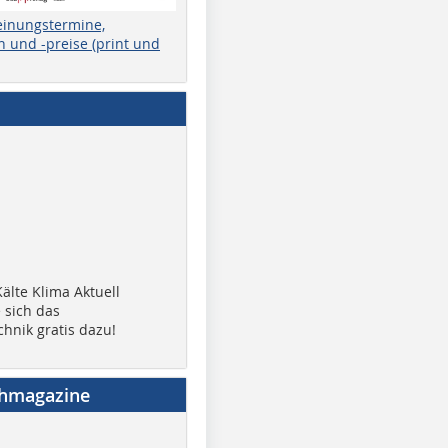
einungstermine,
 und -preise (print und
älte Klima Aktuell
 sich das
chnik gratis dazu!
chmagazine