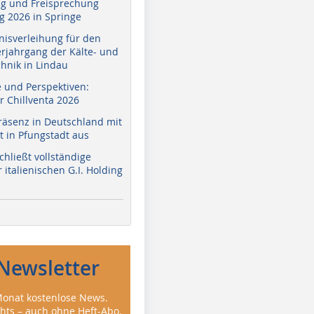
g und Freisprechung
 2026 in Springe
nisverleihung für den
erjahrgang der Kälte- und
hnik in Lindau
e und Perspektiven:
r Chillventa 2026
räsenz in Deutschland mit
 in Pfungstadt aus
hließt vollständige
italienischen G.I. Holding
Newsletter
onat kostenlose News.
ghts – auch ohne Heft-Abo.