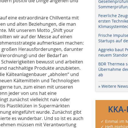
ondern positiv die Dinge angehen und
Gesellenprüfun
Sommerprüfung
Feierliche Zeug
 auf eine extraordinäre Chillventa mit
ersten Technik
uen und alten Beziehungen, die man
Klimasystemtec
te. Mit unserem Motto „Shift your
Frische Impuls
ollten wir auf der Messe auf einen
Startups auf de
rnehmensstrategie aufmerksam machen:
vor großen Herausforderungen, darunter
Aggreko baut P
 Verordnung) und der Bedarf an
neuem Standort
r Schwierigkeiten bewusst und arbeiten
BDR Thermea sc
und nachhaltige Produkte anzubieten.
Übernahme der 
die Kälteanlagenbauer „abholen“ und
ab
 neuen Kältemitteln und Technologien
» Weitere News
 gerne tun, zum einen mit unseren
nn jeder von uns hat eine
gt zunächst vielleicht naiv oder
ratis Plastiktüten in Supermärkten
KKA-
nnung eingeführt wurde. Zunächst gibt
ierte es wunderbar. Und so ist es auch
✓ Einmal im M
ernehmen müssen mit Verantwortung
✓ Heft-Highli