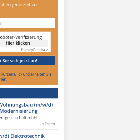
allen jederzeit zu
oboter-Verifizierung
Hier klicken
Friendly
Captcha ⇗
Sie sich jetzt an!
n kurzen Blick und erhalten Sie
nen.
r Wohnungsbau (m/w/d)
 Modernisierung
ntgesellschaft mbH
in Essen
w/d) Elektrotechnik