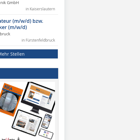
chnik GmbH
in Kaiserslautern
lateur (m/w/d) bzw.
ker (m/w/d)
dbruck
in Fürstenfeldbruck
Mehr Stellen