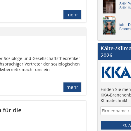
SHK Pro
SHK-H
mehr
tab – 
Branch
Kälte-/Klim
2026
r Soziologe und Gesellschaftstheoretiker
hsprachiger Vertreter der soziologischen
kybernetik macht uns ein
mehr
Finden Sie mehr
KKA-Branchenb
Klimatechnik!
für die
A