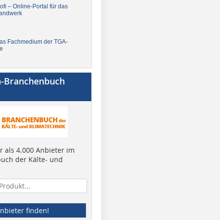
fi – Online-Portal für das
andwerk
Das Fachmedium der TGA-
e
a-Branchenbuch
 als 4.000 Anbieter im
uch der Kälte- und
nbieter finden!