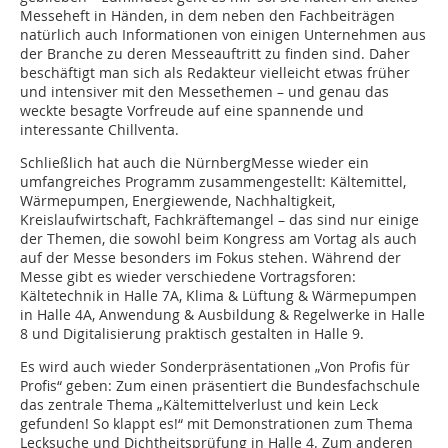
Messeheft in Händen, in dem neben den Fachbeiträgen
natürlich auch Informationen von einigen Unternehmen aus
der Branche zu deren Messeauftritt zu finden sind. Daher
beschäftigt man sich als Redakteur vielleicht etwas früher
und intensiver mit den Messethemen – und genau das
weckte besagte Vorfreude auf eine spannende und
interessante Chillventa.
Schließlich hat auch die NürnbergMesse wieder ein
umfangreiches Programm zusammengestellt: Kältemittel,
Wärmepumpen, Energiewende, Nachhaltigkeit,
Kreislaufwirtschaft, Fachkräftemangel – das sind nur einige
der Themen, die sowohl beim Kongress am Vortag als auch
auf der Messe besonders im Fokus stehen. Während der
Messe gibt es wieder verschiedene Vortragsforen:
Kältetechnik in Halle 7A, Klima & Lüftung & Wärmepumpen
in Halle 4A, Anwendung & Ausbildung & Regelwerke in Halle
8 und Digitalisierung praktisch gestalten in Halle 9.
Es wird auch wieder Sonderpräsentationen „Von Profis für
Profis“ geben: Zum einen präsentiert die Bundesfachschule
das zentrale Thema „Kältemittelverlust und kein Leck
gefunden! So klappt es!“ mit Demonstrationen zum Thema
Lecksuche und Dichtheitsprüfung in Halle 4. Zum anderen