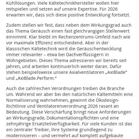
Kühllösungen. Viele Kältetechnikhersteller wollen hier
mitspielen und setzen auf unsere Expertise. Für 2026
erwarten wir, dass sich diese positive Entwicklung fortsetzt.
Zudem stellen wir fest, dass neben dem Wirkungsgrad auch
das Thema Geräusch einen fast gleichrangigen Stellenwert
einnimmt. Klar bleibt im Rechenzentrums-Umfeld nach wie
vor maximale Effizienz entscheidend. Aber in der
klassischen Kältetechnik wird die Geräuschentwicklung
immer relevanter – etwa bei Dachverflüssigern in
Wohngebieten. Dieses Thema adressieren wir bereits seit
Jahren, und arbeiten kontinuierlich weiter daran. Dafür
stehen beispielsweise unsere Axialventilatoren „AxiBlade“
und „AxiBlade.Perform.“
Auch die zahlreichen Verordnungen treiben die Branche
um. Während wir aber bei den natürlichen Kältemitteln eine
Normalisierung wahrnehmen, gewinnt die Ökodesign-
Richtlinie und Ventilatorenverordnung 2026 rasant an
Bedeutung. Diese Verschärfung bringt neue Anforderungen
an Wirkungsgrade, Dokumentationspflichten und eine
zehnjährige Ersatzteilverfügbarkeit. Für viele Kunden ist das
ein zentraler Treiber, ihre Systeme grundlegend zu
modernisieren – und vermehrt auf komplett aufgebaute