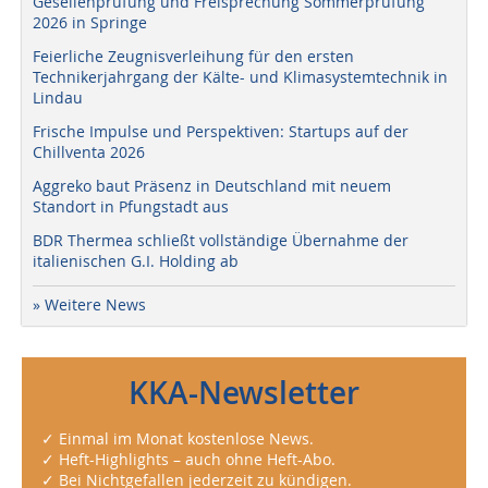
Gesellenprüfung und Freisprechung Sommerprüfung
2026 in Springe
Feierliche Zeugnisverleihung für den ersten
Technikerjahrgang der Kälte- und Klimasystemtechnik in
Lindau
Frische Impulse und Perspektiven: Startups auf der
Chillventa 2026
Aggreko baut Präsenz in Deutschland mit neuem
Standort in Pfungstadt aus
BDR Thermea schließt vollständige Übernahme der
italienischen G.I. Holding ab
» Weitere News
KKA-Newsletter
✓ Einmal im Monat kostenlose News.
✓ Heft-Highlights – auch ohne Heft-Abo.
✓ Bei Nichtgefallen jederzeit zu kündigen.