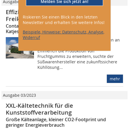
Melden Sie sich jetzt an!
Ausgabe 06/2024
Effiziente Kälte mit mechanischer
Riskieren Sie einen Blick in den letzten
Freikühlung
Newsletter und erhalten Sie weitere Infos!
Containerlösung überzeugt Süßwarenhersteller
Katjes mit hohem Wirkungsgrad von 9
Beispiele, Hinweise: Datenschutz, Analyse,
Widerruf
Katjes formulierte klare Anforderungen an
die neue Anlage. Um am Standort in
Emmerich die Produktion von
Fruchtgummis zu erweitern, suchte der
Süßwarenhersteller eine zukunftssichere
Kühllösung...
mehr
Ausgabe 03/2023
XXL-Kältetechnik für die
Kunststoffverarbeitung
Große Kälteanlage, kleiner CO2-Footprint und
geringer Energieverbrauch