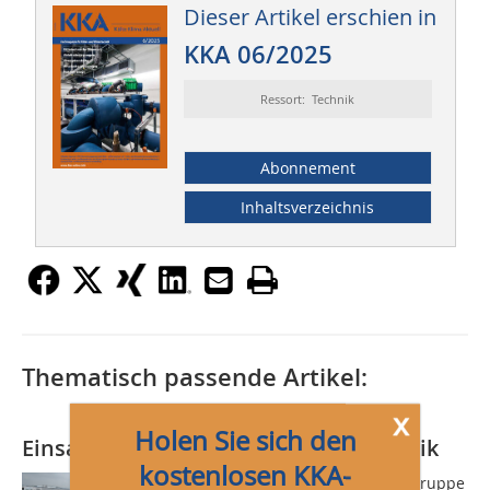
Dieser Artikel erschien in
KKA 06/2025
Ressort: Technik
Abonnement
Inhaltsverzeichnis
Thematisch passende Artikel:
x
Holen Sie sich den
Einsatz energieeffizienter Kältetechnik
kostenlosen KKA-
Wir sehen schwarz. Wenn die WHW-Gruppe