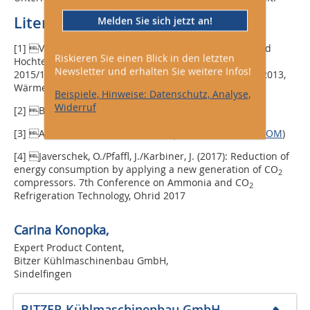
Literatur
Melden Sie sich jetzt an!
[1] Verordnung (EU) Nr. 2016/2281, Komfortklima und
Riskieren Sie einen Blick in den letzten
Hochtemperatur-Prozesskühlung; Verordnung (EU) Nr.
Newsletter und erhalten Sie weitere Infos!
2015/1095, Prozesskühlung; Verordnung (EU) Nr. 813/2013,
Wärmepumpen
Beispiele, Hinweise: Datenschutz, Analyse,
Widerruf
[2] Bitzer Kältemittel-Report A-500-501
[3] ASERCOM-Guideline (
www.t1p.de/KKA1-25ASERCOM
)
[4] Javerschek, O./Pfaffl, J./Karbiner, J. (2017): Reduction of
energy consumption by applying a new generation of CO
2
compressors. 7th Conference on Ammonia and CO
2
Refrigeration Technology, Ohrid 2017
Carina Konopka,
Expert Product Content,
Bitzer Kühlmaschinenbau GmbH,
Sindelfingen
BITZER Kühlmaschinenbau GmbH