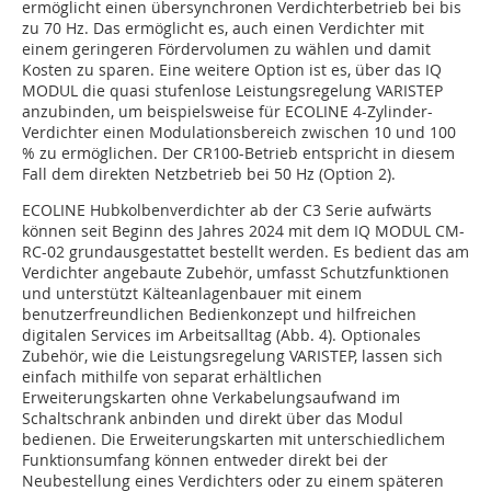
ermöglicht einen übersynchronen Verdichterbetrieb bei bis
zu 70 Hz. Das ermöglicht es, auch einen Verdichter mit
einem geringeren Fördervolumen zu wählen und damit
Kosten zu sparen. Eine weitere Option ist es, über das IQ
MODUL die quasi stufenlose Leistungsregelung VARISTEP
anzubinden, um beispielsweise für ECOLINE 4-Zylinder-
Verdichter einen Modulationsbereich zwischen 10 und 100
% zu ermöglichen. Der CR100-Betrieb entspricht in diesem
Fall dem direkten Netzbetrieb bei 50 Hz (Option 2).
ECOLINE Hubkolbenverdichter ab der C3 Serie aufwärts
können seit Beginn des Jahres 2024 mit dem IQ MODUL CM-
RC-02 grundausgestattet bestellt werden. Es bedient das am
Verdichter angebaute Zubehör, umfasst Schutzfunktionen
und unterstützt Kälteanlagenbauer mit einem
benutzerfreundlichen Bedienkonzept und hilfreichen
digitalen Services im Arbeitsalltag (Abb. 4). Optionales
Zubehör, wie die Leistungsregelung VARISTEP, lassen sich
einfach mithilfe von separat erhältlichen
Erweiterungskarten ohne Verkabelungsaufwand im
Schaltschrank anbinden und direkt über das Modul
bedienen. Die Erweiterungskarten mit unterschiedlichem
Funktionsumfang können entweder direkt bei der
Neubestellung eines Verdichters oder zu einem späteren