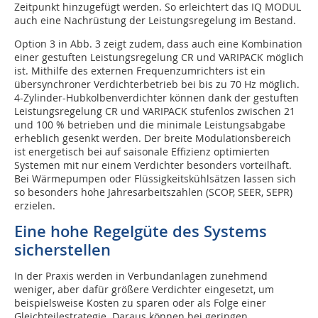
Zeitpunkt hinzugefügt werden. So erleichtert das IQ MODUL
auch eine Nachrüstung der Leistungsregelung im Bestand.
Option 3 in Abb. 3 zeigt zudem, dass auch eine Kombination
einer gestuften Leistungsregelung CR und VARIPACK möglich
ist. Mithilfe des externen Frequenzumrichters ist ein
übersynchroner Verdichterbetrieb bei bis zu 70 Hz möglich.
4-Zylinder-Hubkolbenverdichter können dank der gestuften
Leistungsregelung CR und VARIPACK stufenlos zwischen 21
und 100 % betrieben und die minimale Leistungsabgabe
erheblich gesenkt werden. Der breite Modulationsbereich
ist energetisch bei auf saisonale Effizienz optimierten
Systemen mit nur einem Verdichter besonders vorteilhaft.
Bei Wärmepumpen oder Flüssigkeitskühlsätzen lassen sich
so besonders hohe Jahresarbeitszahlen (SCOP, SEER, SEPR)
erzielen.
Eine hohe Regelgüte des Systems
sicherstellen
In der Praxis werden in Verbundanlagen zunehmend
weniger, aber dafür größere Verdichter eingesetzt, um
beispielsweise Kosten zu sparen oder als Folge einer
Gleichteilestrategie. Daraus können bei geringen