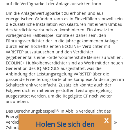
auf die Verfügbarkeit der Anlage auswirken kann.
Um die Anlagenverfügbarkeit zu erhöhen und aus
energetischen Gründen kann es in Einzelfällen sinnvoll sein,
die zusätzliche Installation von Glastüren mit einem Umbau
des Verdichterverbunds zu kombinieren. Ein Ansatz im
vorliegenden Fallbeispiel könnte es daher sein, den
Führungsverdichter der in die Jahre gekommenen Anlage
durch einen hocheffizienten ECOLINE+ Verdichter mit
VARISTEP auszutauschen und den Verdichter
gegebenenfalls eine Fördervolumenstufe kleiner zu wählen.
ECOLINE+ Hubkolbenverdichter sind ab Werk mit der neuen
Generation des IQ MODULS ausgestattet, was die
Anbindung der Leistungsregelung VARISTEP über die
passende Erweiterungskarte ohne komplexe Änderungen im
Schaltschrank vereinfacht. Zusätzlich könnte auch der
Folgeverdichter mit einer gestuften Leistungsregelung
ausgestattet werden, um die Regelgüte CF noch weiter
anzuheben.
[4]
Das Berechnungsbeispiel
in Abb. 6 verdeutlicht das
Energieeinsparpotenzial durch den Einsatz von LSPM-
x
Verdichtern. Gegeben sei ein Parallelverbund aus zwei 6-
Holen Sie sich den
Zylinder-Hubkolbenverdichtern, von denen einer mit