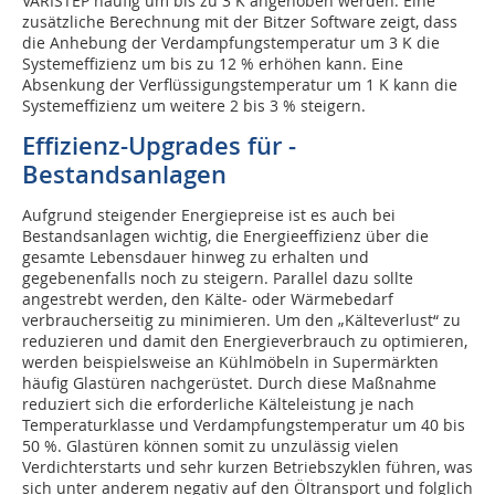
VARISTEP häufig um bis zu 3 K angehoben werden. Eine
zusätzliche Berechnung mit der Bitzer Software zeigt, dass
die Anhebung der Verdampfungstemperatur um 3 K die
Systemeffizienz um bis zu 12 % erhöhen kann. Eine
Absenkung der Verflüssigungstemperatur um 1 K kann die
Systemeffizienz um weitere 2 bis 3 % steigern.
Effizienz-Upgrades für ­
Bestandsanlagen
Aufgrund steigender Energiepreise ist es auch bei
Bestandsanlagen wichtig, die Energieeffizienz über die
gesamte Lebensdauer hinweg zu erhalten und
gegebenenfalls noch zu steigern. Parallel dazu sollte
angestrebt werden, den Kälte- oder Wärmebedarf
verbraucherseitig zu minimieren. Um den „Kälteverlust“ zu
reduzieren und damit den Energieverbrauch zu optimieren,
werden beispielsweise an Kühlmöbeln in Supermärkten
häufig Glastüren nachgerüstet. Durch diese Maßnahme
reduziert sich die erforderliche Kälteleistung je nach
Temperaturklasse und Verdampfungstemperatur um 40 bis
50 %. Glastüren können somit zu unzulässig vielen
Verdichterstarts und sehr kurzen Betriebszyklen führen, was
sich unter anderem negativ auf den Öltransport und folglich