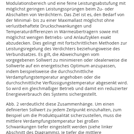
Modulationsbereich und eine feine Leistungsabstufung mit
möglichst geringen Leistungssprüngen beim Zu- oder
Abschalten von Verdichtern. Das Ziel ist es, den Bedarf von
der Minimal- bis zu einer Maximallast möglichst ohne
verlustbehaftete Druckschwankungen und
Temperaturdifferenzen in Wärmeübertragern sowie mit
möglichst wenigen Betriebs- und Anlaufzyklen exakt
abzudecken. Dies gelingt mit fortschrittlichen Methoden zur
Leistungsregelung des Verdichters beziehungsweise des
Verbundsatzes. Es gilt, die Abweichungen vom
vorgegebenen Sollwert zu minimieren oder idealerweise die
Sollwerte auf ein energetisches Optimum anzupassen,
indem beispielsweise die durchschnittliche
Verdampfungstemperatur angehoben oder die
durchschnittliche Verflüssigungstemperatur abgesenkt wird.
So wird ein gleichmäßiger Betrieb und damit ein reduzierter
Energieverbrauch des Systems sichergestellt.
Abb. 2 verdeutlicht diese Zusammenhänge. Um einen
definierten Sollwert zu jedem Zeitpunkt einzuhalten, zum
Beispiel um die Produktqualität sicherzustellen, muss die
mittlere Verdampfungstemperatur bei großen
Schwankungen tiefer eingestellt werden (siehe linker
Abschnitt des Diagramms). Je tiefer die mittlere