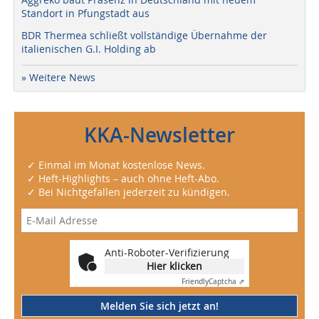
Standort in Pfungstadt aus
BDR Thermea schließt vollständige Übernahme der
italienischen G.I. Holding ab
» Weitere News
KKA-Newsletter
✓ Einmal im Monat kostenlose News.
✓ Heft-Highlights – auch ohne Heft-Abo.
✓ Bei Nichtgefallen jederzeit zu kündigen.
Anti-Roboter-Verifizierung
Hier klicken
Friendly
Captcha ⇗
Melden Sie sich jetzt an!