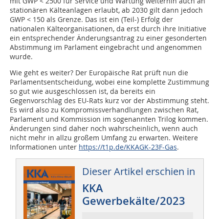
mit GWP < 2500 für Service und Wartung weiterhin auch an
stationären Kälteanlagen erlaubt, ab 2030 gilt dann jedoch
GWP < 150 als Grenze. Das ist ein (Teil-) Erfolg der
nationalen Kälteorganisationen, da erst durch ihre Initiative
ein entsprechender Änderungsantrag zu einer gesonderten
Abstimmung im Parlament eingebracht und angenommen
wurde.
Wie geht es weiter? Der Europäische Rat prüft nun die
Parlamentsentscheidung, wobei eine komplette Zustimmung
so gut wie ausgeschlossen ist, da bereits ein
Gegenvorschlag des EU-Rats kurz vor der Abstimmung steht.
Es wird also zu Kompromissverhandlungen zwischen Rat,
Parlament und Kommission im sogenannten Trilog kommen.
Änderungen sind daher noch wahrscheinlich, wenn auch
nicht mehr in allzu großem Umfang zu erwarten. Weitere
Informationen unter
https://t1p.de/KKAGK-23F-Gas
.
Dieser Artikel erschien in
KKA
Gewerbekälte/2023