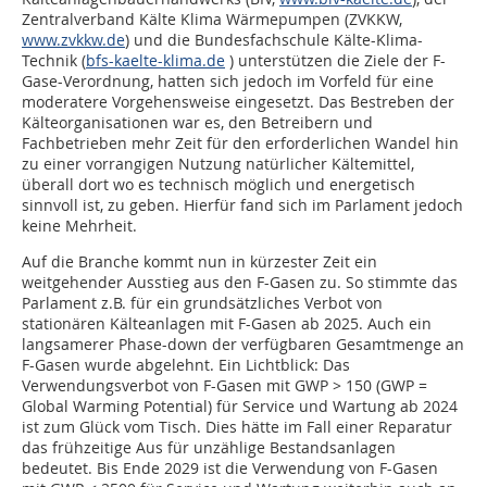
Zentralverband Kälte Klima Wärmepumpen (ZVKKW,
www.zvkkw.de
) und die Bundesfachschule Kälte-Klima-
Technik (
bfs-kaelte-klima.de
) unterstützen die Ziele der F-
Gase-Verordnung, hatten sich jedoch im Vorfeld für eine
moderatere Vorgehensweise eingesetzt. Das Bestreben der
Kälteorganisationen war es, den Betreibern und
Fachbetrieben mehr Zeit für den erforderlichen Wandel hin
zu einer vorrangigen Nutzung natürlicher Kältemittel,
überall dort wo es technisch möglich und energetisch
sinnvoll ist, zu geben. Hierfür fand sich im Parlament jedoch
keine Mehrheit.
Auf die Branche kommt nun in kürzester Zeit ein
weitgehender Ausstieg aus den F-Gasen zu. So stimmte das
Parlament z.B. für ein grundsätzliches Verbot von
stationären Kälteanlagen mit F-Gasen ab 2025. Auch ein
langsamerer Phase-down der verfügbaren Gesamtmenge an
F-Gasen wurde abgelehnt. Ein Lichtblick: Das
Verwendungsverbot von F-Gasen mit GWP > 150 (GWP =
Global Warming Potential) für Service und Wartung ab 2024
ist zum Glück vom Tisch. Dies hätte im Fall einer Reparatur
das frühzeitige Aus für unzählige Bestandsanlagen
bedeutet. Bis Ende 2029 ist die Verwendung von F-Gasen