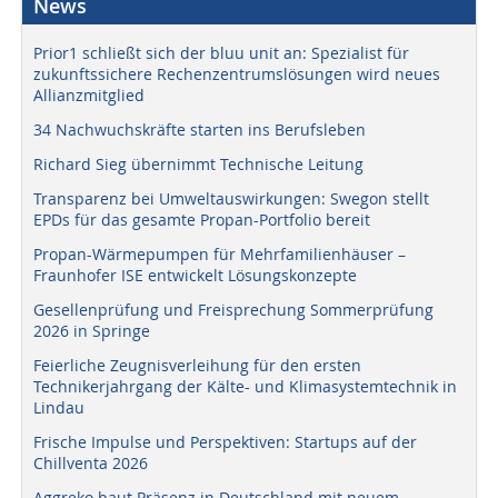
News
Prior1 schließt sich der bluu unit an: Spezialist für
zukunftssichere Rechenzentrumslösungen wird neues
Allianzmitglied
34 Nachwuchskräfte starten ins Berufsleben
Richard Sieg übernimmt Technische Leitung
Transparenz bei Umweltauswirkungen: Swegon stellt
EPDs für das gesamte Propan-Portfolio bereit
Propan-Wärmepumpen für Mehrfamilienhäuser –
Fraunhofer ISE entwickelt Lösungskonzepte
Gesellenprüfung und Freisprechung Sommerprüfung
2026 in Springe
Feierliche Zeugnisverleihung für den ersten
Technikerjahrgang der Kälte- und Klimasystemtechnik in
Lindau
Frische Impulse und Perspektiven: Startups auf der
Chillventa 2026
Aggreko baut Präsenz in Deutschland mit neuem