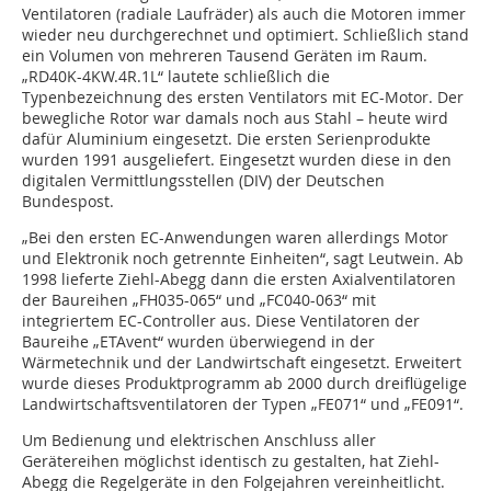
Ventilatoren (radiale Laufräder) als auch die Motoren immer
wieder neu durchgerechnet und optimiert. Schließlich stand
ein Volumen von mehreren Tausend Geräten im Raum.
„RD40K-4KW.4R.1L“ lautete schließlich die
Typenbezeichnung des ersten Ventilators mit EC-Motor. Der
bewegliche Rotor war damals noch aus Stahl – heute wird
dafür Aluminium eingesetzt. Die ersten Serienprodukte
wurden 1991 ausgeliefert. Eingesetzt wurden diese in den
digitalen Vermittlungsstellen (DIV) der Deutschen
Bundespost.
„Bei den ersten EC-Anwendungen waren allerdings Motor
und Elektronik noch getrennte Einheiten“, sagt Leutwein. Ab
1998 lieferte Ziehl-Abegg dann die ersten Axialventilatoren
der Baureihen „FH035-065“ und „FC040-063“ mit
integriertem EC-Controller aus. Diese Ventilatoren der
Baureihe „ETAvent“ wurden überwiegend in der
Wärmetechnik und der Landwirtschaft eingesetzt. Erweitert
wurde dieses Produktprogramm ab 2000 durch dreiflügelige
Landwirtschaftsventilatoren der Typen „FE071“ und „FE091“.
Um Bedienung und elektrischen Anschluss aller
Gerätereihen möglichst identisch zu gestalten, hat Ziehl-
Abegg die Regelgeräte in den Folgejahren vereinheitlicht.