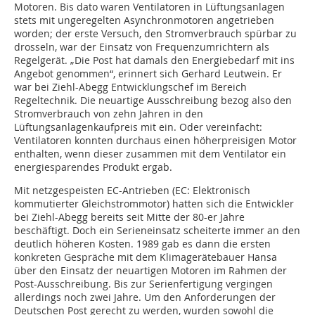
Motoren. Bis dato waren Ventilatoren in Lüftungsanlagen
stets mit ungeregelten Asynchronmotoren angetrieben
worden; der erste Versuch, den Stromverbrauch spürbar zu
drosseln, war der Einsatz von Frequenzumrichtern als
Regelgerät. „Die Post hat damals den Energiebedarf mit ins
Angebot genommen“, erinnert sich Gerhard Leutwein. Er
war bei Ziehl-Abegg Entwicklungschef im Bereich
Regeltechnik. Die neuartige Ausschreibung bezog also den
Stromverbrauch von zehn Jahren in den
Lüftungsanlagenkaufpreis mit ein. Oder vereinfacht:
Ventilatoren konnten durchaus einen höherpreisigen Motor
enthalten, wenn dieser zusammen mit dem Ventilator ein
energiesparendes Produkt ergab.
Mit netzgespeisten EC-Antrieben (EC: Elektronisch
kommutierter Gleichstrommotor) hatten sich die Entwickler
bei Ziehl-Abegg bereits seit Mitte der 80-er Jahre
beschäftigt. Doch ein Serieneinsatz scheiterte immer an den
deutlich höheren Kosten. 1989 gab es dann die ersten
konkreten Gespräche mit dem Klimagerätebauer Hansa
über den Einsatz der neuartigen Motoren im Rahmen der
Post-Ausschreibung. Bis zur Serienfertigung vergingen
allerdings noch zwei Jahre. Um den Anforderungen der
Deutschen Post gerecht zu werden, wurden sowohl die