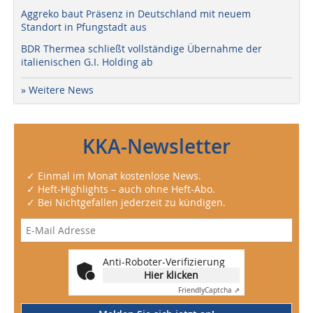
Aggreko baut Präsenz in Deutschland mit neuem
Standort in Pfungstadt aus
BDR Thermea schließt vollständige Übernahme der
italienischen G.I. Holding ab
» Weitere News
KKA-Newsletter
✓ Einmal im Monat kostenlose News.
✓ Heft-Highlights – auch ohne Heft-Abo.
✓ Bei Nichtgefallen jederzeit zu kündigen.
Anti-Roboter-Verifizierung
Hier klicken
Friendly
Captcha ⇗