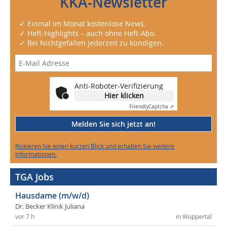
KKA-Newsletter
✓ Einmal im Monat kostenlose News.
✓ Heft-Highlights – auch ohne Heft-Abo.
✓ Bei Nichtgefallen jederzeit zu kündigen.
Anti-Roboter-Verifizierung
Hier klicken
Friendly
Captcha ⇗
Melden Sie sich jetzt an!
Riskieren Sie einen kurzen Blick und erhalten Sie weitere
Informationen.
TGA Jobs
Hausdame (m/w/d)
Dr. Becker Klinik Juliana
vor 7 h
in Wuppertal