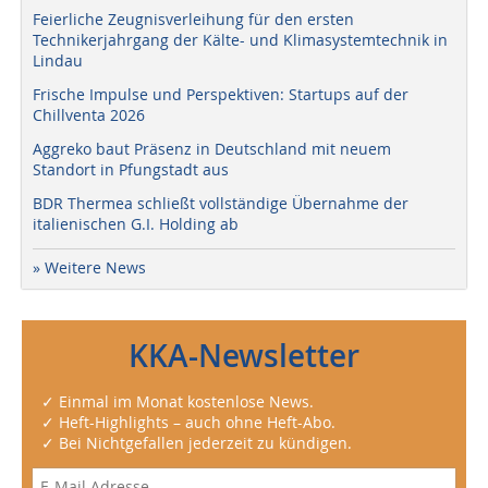
Feierliche Zeugnisverleihung für den ersten
Technikerjahrgang der Kälte- und Klimasystemtechnik in
Lindau
Frische Impulse und Perspektiven: Startups auf der
Chillventa 2026
Aggreko baut Präsenz in Deutschland mit neuem
Standort in Pfungstadt aus
BDR Thermea schließt vollständige Übernahme der
italienischen G.I. Holding ab
» Weitere News
KKA-Newsletter
✓ Einmal im Monat kostenlose News.
✓ Heft-Highlights – auch ohne Heft-Abo.
✓ Bei Nichtgefallen jederzeit zu kündigen.