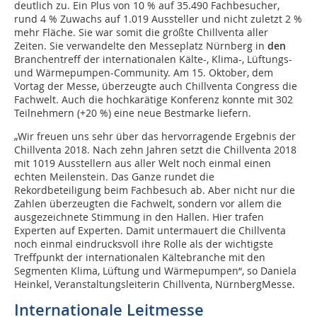
deutlich zu. Ein Plus von 10 % auf 35.490 Fachbesucher,
rund 4 % Zuwachs auf 1.019 Aussteller und nicht zuletzt 2 %
mehr Fläche. Sie war somit die größte Chillventa aller
Zeiten. Sie verwandelte den Messeplatz Nürnberg in
den
Branchentreff der internationalen Kälte-, Klima-, Lüftungs-
und Wärmepumpen-Community. Am 15. Oktober, dem
Vortag der Messe, überzeugte auch Chillventa Congress die
Fachwelt. Auch die hochkarätige Konferenz konnte mit 302
Teilnehmern (+20 %) eine neue Bestmarke liefern.
„Wir freuen uns sehr über das hervorragende Ergebnis der
Chillventa 2018. Nach zehn Jahren setzt die Chillventa 2018
mit 1019 Ausstellern aus aller Welt noch einmal einen
echten Meilenstein. Das Ganze rundet die
Rekordbeteiligung beim Fachbesuch ab. Aber nicht nur die
Zahlen überzeugten die Fachwelt, sondern vor allem die
ausgezeichnete Stimmung in den Hallen. Hier trafen
Experten auf Experten. Damit untermauert die Chillventa
noch einmal eindrucksvoll ihre Rolle als der wichtigste
Treffpunkt der internationalen Kältebranche mit den
Segmenten Klima, Lüftung und Wärmepumpen“, so Daniela
Heinkel, Veranstaltungsleiterin Chillventa, NürnbergMesse.
Internationale Leitmesse