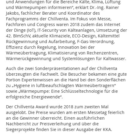
und Anwendungen für die Bereiche Kälte, Klima, Lüftung
und Wärmepumpen informieren“, erklärt Dr.-Ing. Rainer
Jakobs, fachlicher Berater und Koordinator des
Fachprogramms der Chillventa. Im Fokus von Messe,
Fachforen und Congress waren 2018 zudem das Internet
der Dinge (IoT), IT-Security von Kälteanlagen, Umsetzung der
42. BImSchV, aktuelle Klimaziele, ECO-Design, Kältemittel
Rückgewinnung und Aufarbeitung, F-Gas-Verordnung,
Effizienz durch Regelung, Innovation bei der
Wärmeübertragung, Klimatisierung von Rechenzentren,
Wärmerückgewinnung und Systemlösungen für Kaltwasser.
Auch die zwei Sonderpräsentationen auf der Chillventa
überzeugten die Fachwelt. Die Besucher bekamen eine gute
Portion Expertenwissen an die Hand bei den Sonderflächen
zu „Hygiene in luftbeaufschlagten Wärmeübertragern“
sowie „Wärmepumpe: Eine Schlüsseltechnologie für die
erfolgreiche Energiewende“.
Der Chillventa Award wurde 2018 zum zweiten Mal
ausgelobt. Die Preise wurden am ersten Messetag feierlich
an die Gewinner überreicht. Einen ausführlichen
Nachbericht zur Preisverleihung und über die
Siegerprojekte finden Sie in dieser Ausgabe der KKA.