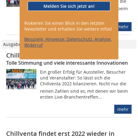
Chillventa 2022 bilanzieren. Nicht nur die
Melden Sie sich jetzt an!
reinen Zahlen sind es, mit denen wir beim
ersten Live-Branchentreffen...
Riskieren Sie einen Blick in den letzten
mehr
Newsletter und erhalten Sie weitere Infos!
Beispiele, Hinweise: Datenschutz, Analyse,
Ausgabe 06/2022
Widerruf
Chillventa 2022 ein voller Erfolg
Tolle Stimmung und viele interessante Innovationen
Ein großer Erfolg für Aussteller, Besucher
und Veranstalter: So lässt sich die
Chillventa 2022 bilanzieren. Nicht nur die
reinen Zahlen sind es, mit denen wir beim
ersten Live-Branchentreffen...
mehr
Chillventa findet erst 2022 wieder in