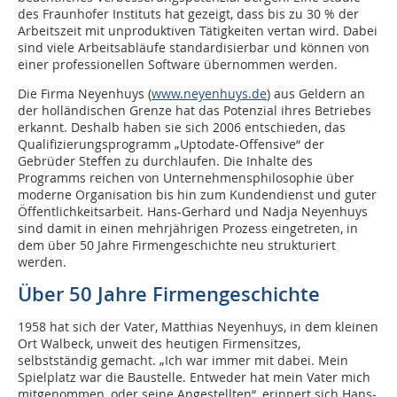
des Fraunhofer Instituts hat gezeigt, dass bis zu 30 % der
Arbeitszeit mit unproduktiven Tätigkeiten vertan wird. Dabei
sind viele Arbeitsabläufe standardisierbar und können von
einer professionellen Software übernommen werden.
Die Firma Neyenhuys (
www.neyenhuys.de
) aus Geldern an
der holländischen Grenze hat das Potenzial ihres Betriebes
erkannt. Deshalb haben sie sich 2006 entschieden, das
Qualifizierungsprogramm „Uptodate-Offensive“ der
Gebrüder Steffen zu durchlaufen. Die Inhalte des
Programms reichen von Unternehmensphilosophie über
moderne Organisation bis hin zum Kundendienst und guter
Öffentlichkeitsarbeit. Hans-Gerhard und Nadja Neyenhuys
sind damit in einen mehrjährigen Prozess eingetreten, in
dem über 50 Jahre Firmengeschichte neu strukturiert
werden.
Über 50 Jahre Firmengeschichte
1958 hat sich der Vater, Matthias Neyenhuys, in dem kleinen
Ort Walbeck, unweit des heutigen Firmensitzes,
selbstständig gemacht. „Ich war immer mit dabei. Mein
Spielplatz war die Baustelle. Entweder hat mein Vater mich
mitgenommen, oder seine Angestellten“, erinnert sich Hans-