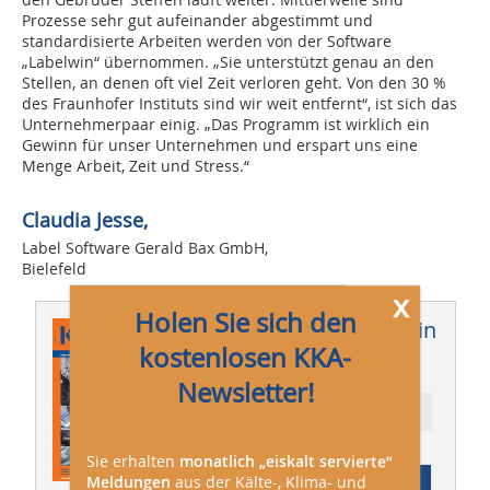
Prozesse sehr gut aufeinander abgestimmt und
standardisierte Arbeiten werden von der Software
„Labelwin“ übernommen. „Sie unterstützt genau an den
Stellen, an denen oft viel Zeit verloren geht. Von den 30 %
des Fraunhofer Instituts sind wir weit entfernt“, ist sich das
Unternehmerpaar einig. „Das Programm ist wirklich ein
Gewinn für unser Unternehmen und erspart uns eine
Menge Arbeit, Zeit und Stress.“
Claudia Jesse,
Label Software Gerald Bax GmbH,
Bielefeld
x
Holen Sie sich den
Dieser Artikel erschien in
kostenlosen KKA-
KKA 01/2017
Newsletter!
Ressort: Betrieb
Sie erhalten
monatlich „eiskalt servierte“
Abonnement
Meldungen
aus der Kälte-, Klima- und