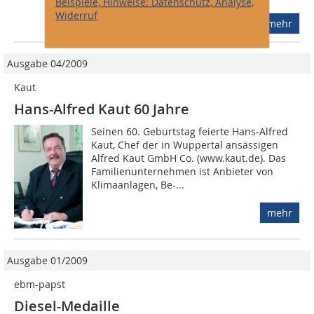
Beispiele, Hinweise: Datenschutz, Analyse,
Widerruf
mehr
Ausgabe 04/2009
Kaut
Hans-Alfred Kaut 60 Jahre
Seinen 60. Ge­burtstag feier­te Hans-Alfred
Kaut, Chef der in Wuppertal an­sässigen
Alfred Kaut GmbH Co. (www.kaut.de). Das
Fa­mi­lien­un­ter­neh­men ist An­bie­ter von
Klimaanlagen, Be-...
mehr
Ausgabe 01/2009
ebm-papst
Diesel-Medaille