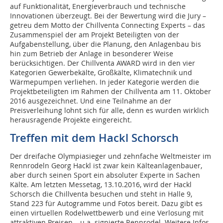
auf Funktionalität, Energieverbrauch und technische
Innovationen überzeugt. Bei der Bewertung wird die Jury –
getreu dem Motto der Chillventa Connecting Experts – das
Zusammenspiel der am Projekt Beteiligten von der
Aufgabenstellung, über die Planung, den Anlagenbau bis
hin zum Betrieb der Anlage in besonderer Weise
berücksichtigen. Der Chillventa AWARD wird in den vier
Kategorien Gewerbekälte, Großkälte, Klimatechnik und
Wärmepumpen verliehen. In jeder Kategorie werden die
Projektbeteiligten im Rahmen der Chillventa am 11. Oktober
2016 ausgezeichnet. Und eine Teilnahme an der
Preisverleihung lohnt sich für alle, denn es wurden wirklich
herausragende Projekte eingereicht.
Treffen mit dem Hackl Schorsch
Der dreifache Olympiasieger und zehnfache Weltmeister im
Rennrodeln Georg Hackl ist zwar kein Kälteanlagenbauer,
aber durch seinen Sport ein absoluter Experte in Sachen
Kälte. Am letzten Messetag, 13.10.2016, wird der Hackl
Schorsch die Chillventa besuchen und steht in Halle 9,
Stand 223 für Autogramme und Fotos bereit. Dazu gibt es
einen virtuellen Rodelwettbewerb und eine Verlosung mit
attraktiven Preisen – u.a. signierte Rennrodel. Weitere Infos