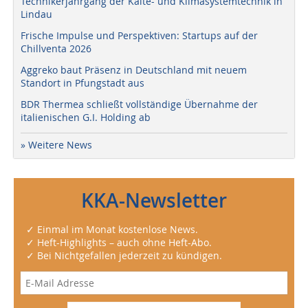
Technikerjahrgang der Kälte- und Klimasystemtechnik in
Lindau
Frische Impulse und Perspektiven: Startups auf der
Chillventa 2026
Aggreko baut Präsenz in Deutschland mit neuem
Standort in Pfungstadt aus
BDR Thermea schließt vollständige Übernahme der
italienischen G.I. Holding ab
» Weitere News
KKA-Newsletter
✓ Einmal im Monat kostenlose News.
✓ Heft-Highlights – auch ohne Heft-Abo.
✓ Bei Nichtgefallen jederzeit zu kündigen.