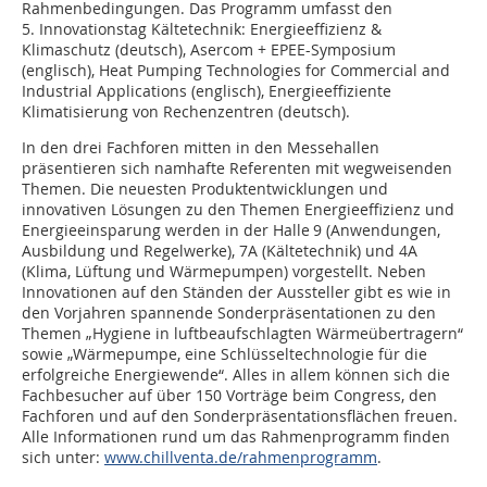
Rahmenbedingungen. Das Programm umfasst den
5. Innovationstag Kältetechnik: Energieeffizienz &
Klimaschutz (deutsch), Asercom + EPEE-Symposium
(englisch), Heat Pumping Technologies for Commercial and
Industrial Applications (englisch), Energieeffiziente
Klimatisierung von Rechenzentren (deutsch).
In den drei Fachforen mitten in den Messehallen
präsentieren sich namhafte Referenten mit wegweisenden
Themen. Die neuesten Produktentwicklungen und
innovativen Lösungen zu den Themen Energieeffizienz und
Energieeinsparung werden in der Halle 9 (Anwendungen,
Ausbildung und Regelwerke), 7A (Kältetechnik) und 4A
(Klima, Lüftung und Wärmepumpen) vorgestellt. Neben
Innovationen auf den Ständen der Aussteller gibt es wie in
den Vorjahren spannende Sonderpräsentationen zu den
Themen „Hygiene in luftbeaufschlagten Wärmeübertragern“
sowie „Wärmepumpe, eine Schlüsseltechnologie für die
erfolgreiche Energiewende“. Alles in allem können sich die
Fachbesucher auf über 150 Vorträge beim Congress, den
Fachforen und auf den Sonderpräsentationsflächen freuen.
Alle Informationen rund um das Rahmenprogramm finden
sich unter:
www.chillventa.de/rahmenprogramm
.