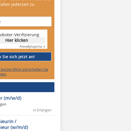
allen jederzeit zu
oboter-Verifizierung
Hier klicken
Friendly
Captcha ⇗
Sie sich jetzt an!
n kurzen Blick und erhalten Sie
nen.
r (m/w/d)
ngen
in Erlangen
ieurin /
ieur (w/m/d)