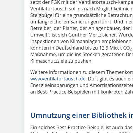
setzt der FGK mit der Ventilatortausch-Kamp
Ventilatortausch soll es nach Möglichkeit nicht
Steigbügel für eine grundsätzliche Betracht
umfangreicheren Sanierungen führt. Und hiervo
Betreiber, der Planer, der Anlagenbauer, der H
Umwelt“, ist sich Günther Mertz sicher. Würde
Inspektionen von Klimaanlagen empfohlene
könnten in Deutschland bis zu 12,9 Mio. t CO
2
Maßnahme, um die ins Stocken geratenen Be
Klimaschutzziele zu pushen.
Weitere Informationen zu diesem Themenkomp
www.ventilatortausch.de
. Dort gibt es auch
Energieeinsparungen und Amortisationszeiten 
an Best-Practice-Beispielen mit konkreten Zah
Umnutzung einer Bibliothek 
Ein solches Best-Practice-Beispiel ist auch d