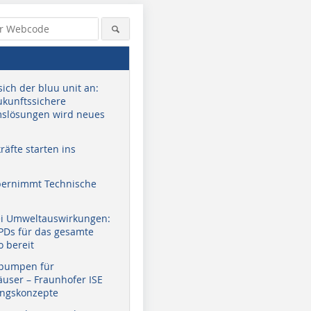
sich der bluu unit an:
zukunftssichere
slösungen wird neues
äfte starten ins
bernimmt Technische
ei Umweltauswirkungen:
Foto: Flashaar Ingenieure
Foto: Brauneis
EPDs für das gesamte
GmbH, Lichtdesign
o bereit
pumpen für
user – Fraunhofer ISE
ungskonzepte