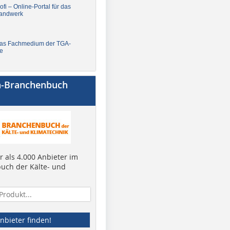
fi – Online-Portal für das
andwerk
Das Fachmedium der TGA-
e
a-Branchenbuch
 als 4.000 Anbieter im
uch der Kälte- und
nbieter finden!