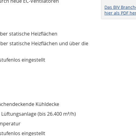
urch neue EC-Ventilatoren
Das BIV Branc
hier als PDF he
ber statische Heizflächen
er statische Heizflächen und über die
ufenlos eingestellt
flächendeckende Kühldecke
 Lüftungsanlage (bis 26.400 m³/h)
emperatur
ufenlos eingestellt