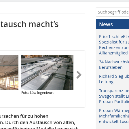
rtausch macht’s
News
Prior1 schließt 
Spezialist für 
Rechenzentrum
Allianzmitglied
34 Nachwuchskr
Berufsleben
Richard Sieg ü
Leitung
Transparenz b
Foto: Löw Ingenieure
Foto: Flashaar Ingenieure
Swegon stellt 
GmbH, Lichtdesign
Propan-Portfoli
Propan-Wärme
ursachen für zu hohen
Mehrfamilienhä
entwickelt Lös
n. Durch den Austausch von alten,
rgieeffizientere Modelle lassen sich