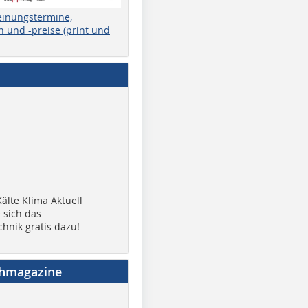
einungstermine,
 und -preise (print und
älte Klima Aktuell
 sich das
chnik gratis dazu!
chmagazine