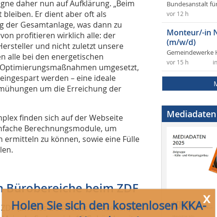
agne daher nun auf Aufklärung. „Beim
Bundesanstalt fü
 bleiben. Er dient aber oft als
vor 12 h
ung der Gesamtanlage, was dann zu
Monteur/-in 
n profitieren wirklich alle: der
(m/w/d)
ersteller und nicht zuletzt unsere
Gemeindewerke 
n alle bei den energetischen
x
vor 15 h
i
n Optimierungsmaßnahmen umgesetzt,
Holen Sie sich den kostenlosen KKA-
eingespart werden – eine ideale
Newsletter!
mühungen um die Erreichung der
Mediadaten
lex finden sich auf der Webseite
Sie erhalten
monatlich „eiskalt servierte“ Meldungen
 einfache Berechnungsmodule, um
aus der Kälte-, Klima- und Wärmepumpenbranche
ermitteln zu können, sowie eine Fülle
Dazu gibt es
Links
zu kostenlosen Apps, Whitepapers
len.
und/oder Websites bzw. Videos sowie Hinweise auf
Termine und Veranstaltungen
in Bürobereiche beim ZDF
Last but not least stellen wir Ihnen interessante Artikel
der aktuellen Ausgabe der
KKA – Kälte Klima Aktuell
as ZDF (Zweites Deutsches Fernsehen) in
vor.