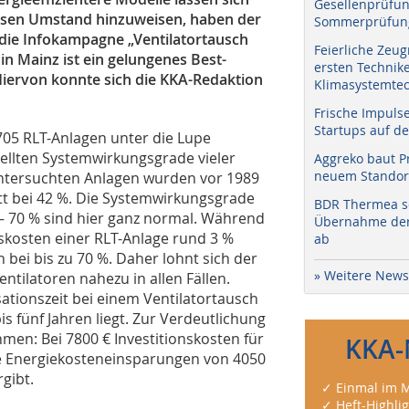
Gesellenprüfun
iesen Umstand hinzuweisen, haben der
Sommerprüfung
 die Infokampagne „Ventilatortausch
Feierliche Zeug
in Mainz ist ein gelungenes Best-
ersten Technik
iervon konnte sich die KKA-Redaktion
Klimasystemtec
Frische Impuls
Startups auf de
705 RLT-Anlagen unter die Lupe
ellten Systemwirkungsgrade vieler
Aggreko baut P
neuem Standort
r untersuchten Anlagen wurden vor 1989
nitt bei 42 %. Die Systemwirkungsgrade
BDR Thermea sc
– 70 % sind hier ganz normal. Während
Übernahme der 
onskosten einer RLT-Anlage rund 3 %
ab
n bei bis zu 70 %. Daher lohnt sich der
» Weitere News
ntilatoren nahezu in allen Fällen.
sationszeit bei einem Ventilatortausch
s fünf Jahren liegt. Zur Verdeutlichung
men: Bei 7800 € Investitionskosten für
KKA-
che Energiekosteneinsparungen von 4050
rgibt.
✓ Einmal im M
✓ Heft-Highli