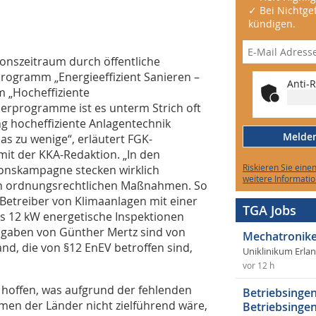
✓ Bei Nichtgef
kündigen.
onszeitraum durch öffentliche
ogramm „Energieeffizient Sanieren –
Anti-R
 „Hocheffiziente
derprogramme ist es unterm Strich oft
g hocheffiziente Anlagentechnik
Melden 
as zu wenige“, erläutert FGK-
it der KKA-Redaktion. „In den
Riskieren Sie eine
onskampagne stecken wirklich
weitere Informatio
ls in ordnungsrechtlichen Maßnahmen. So
s Betreiber von Klimaanlagen mit einer
TGA Jobs
ls 12 kW energetische Inspektionen
gaben von Günther Mertz sind von
Mechatronike
nd, die von §12 EnEV betroffen sind,
Uniklinikum Erla
vor 12 h
 hoffen, was aufgrund der fehlenden
Betriebsingen
en der Länder nicht zielführend wäre,
Betriebsingen