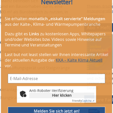
n Mainz befinden sich 15 Gebäude mit
tand ein Bauvorhaben darin, eine
Themen, Ersch
Anzeigengrößen
300 m² als Bürobereich zu nutzen, in
online) etc.
hrere Einzelbüros, Rückzugsbereiche,
Anti-Roboter-Verifizierung
ren Platz finden.
Hier klicken
Abo + Heft
Friendly
Captcha ⇗
Melden Sie sich jetzt an!
ausrüstung lauteten wie folgt:
uftwechsels,
Riskieren Sie einen Blick in den letzten Newsletter und
asten,
erhalten Sie weitere Infos!
hnik (Lüftungsgerät und Steigstränge
Beispiele, Hinweise: Datenschutz, Analyse, Widerruf
Lesen Sie KKA K
und sichern Sie
Lexikon Kältete
Details
kleranlage,
echungsraums.
Weitere Fa