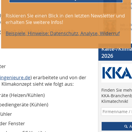
SHK Pro
SHK-H
modynamischen Luftbehandlungen
euchten
tab – 
Branch
 (Zuluft 26.400 m³/h / 17.600 m³/h,
Kälte-/Klim
2026
ter
ingenieure.de
) erarbeitete und von der
 Klimakonzept sieht wie folgt aus:
Finden Sie mehr
äte (Heizen/Kühlen)
KKA-Branchenb
Klimatechnik!
ediengeräte (Kühlen)
ühler
der Fenster
A