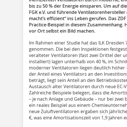
bis zu 50 % der Energie einsparen. Um auf d
FGK e.V. und führende Ventilatorenhersteller
macht’s effizient“ ins Leben gerufen. Das ZDF 
Practice-Beispiel in diesem Zusammenhang. H
vor Ort selbst ein Bild machen.
Im Rahmen einer Studie hat das ILK Dresden 
genommen. Die bei den Inspektionen festgest
veralteter Ventilatoren (fast zwei Drittel de
installiert) lagen unterhalb von 40 %, im Sch
moderner Ventilatoren liegen deutlich höher 
der Anteil eines Ventilators an den Investiti
beträgt, liegt sein Anteil an den Betriebskoste
Austausch alter Ventilatoren durch neue EC-Ve
Zahlreiche Beispiele belegen, dass die Amorti
– je nach Anlage und Gebäude – nur bei zwei bi
ein reales Beispiel aus einem Chemieunterneh
neue Zuluftventilatoren ergaben sich jährli
€, was eine Amortisationszeit von 1,9 Jahren e