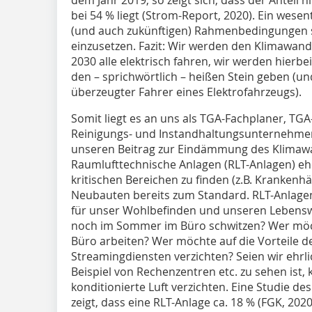
bei 54 % liegt (Strom-Report, 2020). Ein wesen
(und auch zukünftigen) Rahmenbedingungen sei
einzusetzen. Fazit: Wir werden den Klimawand
2030 alle elektrisch fahren, wir werden hierbe
den – sprichwörtlich – heißen Stein geben (un
überzeugter Fahrer eines Elektrofahrzeugs).
Somit liegt es an uns als TGA-Fachplaner, TGA-
Reinigungs- und Instandhaltungsunternehme
unseren Beitrag zur Eindämmung des Klimawan
Raumlufttechnische Anlagen (RLT-Anlagen) eh
kritischen Bereichen zu finden (z.B. Krankenh
Neubauten bereits zum Standard. RLT-Anlagen
für unser Wohlbefinden und unseren Lebens
noch im Sommer im Büro schwitzen? Wer möc
Büro arbeiten? Wer möchte auf die Vorteile d
Streamingdiensten verzichten? Seien wir ehr
Beispiel von Rechenzentren etc. zu sehen ist,
konditionierte Luft verzichten. Eine Studie d
zeigt, dass eine RLT-Anlage ca. 18 % (FGK, 20