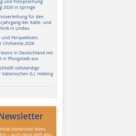
g und Freisprechung
 2026 in Springe
nisverleihung für den
erjahrgang der Kälte- und
hnik in Lindau
e und Perspektiven:
r Chillventa 2026
räsenz in Deutschland mit
 in Pfungstadt aus
hließt vollständige
italienischen G.I. Holding
Newsletter
onat kostenlose News.
ghts – auch ohne Heft-Abo.