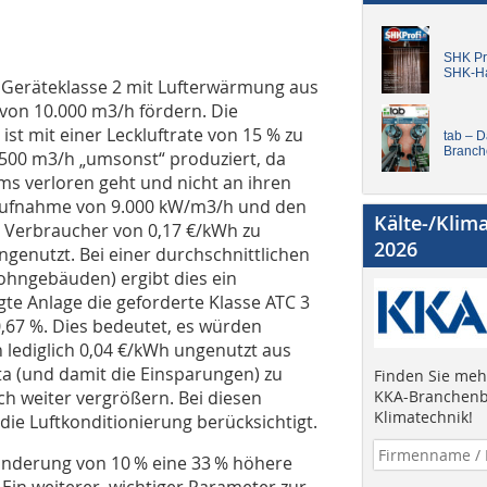
SHK Pro
SHK-H
er Geräteklasse 2 mit Lufterwärmung aus
von 10.000 m3/h fördern. Die
ist mit einer Leckluftrate von 15 % zu
tab – 
Branch
1.500 m3/h „umsonst“ produziert, da
ms verloren geht und nicht an ihren
gsaufnahme von 9.000 kW/m3/h und den
Kälte-/Klim
le Verbraucher von 0,17 €/kWh zu
2026
ungenutzt. Bei einer durchschnittlichen
Wohngebäuden) ergibt dies ein
gte Anlage die geforderte Klasse ATC 3
0,67 %. Dies bedeutet, es würden
 lediglich 0,04 €/kWh ungenutzt aus
a (und damit die Einsparungen) zu
Finden Sie mehr
KKA-Branchenb
ch weiter vergrößern. Bei diesen
Klimatechnik!
ie Luftkonditionierung berücksichtigt.
mänderung von 10 % eine 33 % höhere