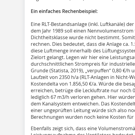
Ein einfaches Rechenbeispiel:
Eine RLT-Bestandsanlage (inkl. Luftkanäle) d
dem Jahr 1989 soll einen Nennvolumenstrom 
Dichtheitsklasse wurde nicht bestimmt. Somit 
rechnen. Dies bedeutet, dass die Anlage ca. 
diese Luftmenge innerhalb des Lüftungssyste
Zielort gelangt. Legen wir hier eine Leistun
durchschnittlichen Strompreis für industriel
Grunde (Statista, 2019), „verpuffen“ 0,80 €/h 
Laufzeit von 2350 h/a (RLT-Anlagen in Nicht-
Kostendelta von 1.856,50 €/a. Würde die besa
erreichen, betrüge die Leckluftrate nur noch 
lediglich 67 m3/h verloren gehen. Hier würden
dem Kanalsystem entweichen. Das Kostendelt
einer ungeprüften Leitung würde sich also no
Berechnungen wurden noch keine Kosten für d
Ebenfalls zeigt sich, dass eine Volumenstro