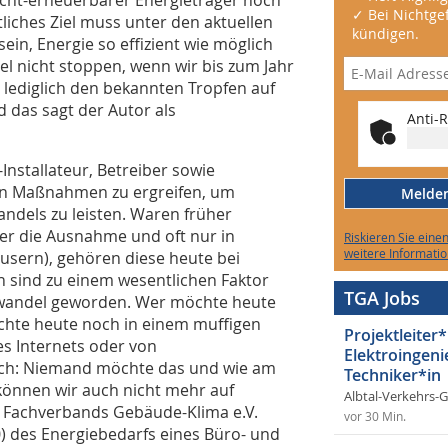
✓ Bei Nichtgef
tliches Ziel muss unter den aktuellen
kündigen.
n, Energie so effizient wie möglich
el nicht stoppen, wenn wir bis zum Jahr
i lediglich den bekannten Tropfen auf
d das sagt der Autor als
Anti-R
Installateur, Betreiber sowie
n Maßnahmen zu ergreifen, um
Melden 
dels zu leisten. Waren früher
er die Ausnahme und oft nur in
Riskieren Sie eine
weitere Informatio
äusern), gehören diese heute bei
 sind zu einem wesentlichen Faktor
TGA Jobs
wandel geworden. Wer möchte heute
hte heute noch in einem muffigen
Projektleiter*
es Internets oder von
Elektroingeni
lich: Niemand möchte das und wie am
Techniker*in
 können wir auch nicht mehr auf
Albtal-Verkehrs-
es Fachverbands Gebäude-Klima e.V.
vor 30 Min.
20) des Energiebedarfs eines Büro- und