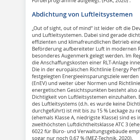
Förderprogramme aufgelegt. (FGK, 2020) .
Abdichtung von Luftleitsystemen
„Out of sight, out of mind“ ist leider oft die De
und Luftleitsystemen. Dabei sind gerade dicht
effizienten und klimafreundlichen Betrieb eine
Beförderung aufbereiteter Luft in modernen R
besonderes Augenmerk gelegt werden. Im Rege
die Anschaffungskosten einer RLT-Anlage inner
Die in der europäischen Richtlinie Energy Per
festgelegten Energieeinsparungsziele werden
(EnEV) und weiter über Normen und Richtlini
energetischen Gesichtspunkten besteht also au
Dichtigkeit von Luftleitsystemen einzuhalten.
des Luftleitsystems (d.h. es wurde keine Dich
durchgeführt) ist mit bis zu 15 % Leckage zu r
(ehemals Klasse A, niedrigste Klasse) sind es
zweithöchsten Luftdichtheitsklasse ATC 3 (ehe
6022 für Büro- und Verwaltungsgebäude empfoh
sogar nur noch 0,67 % (MEZ-Technik, 2020).