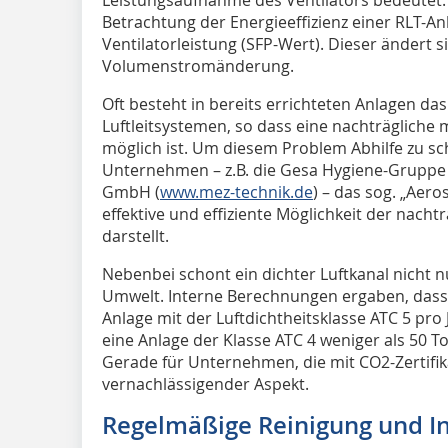
Leistungsaufnahme des Ventilators bedeutet. 
Betrachtung der Energieeffizienz einer RLT-Anl
Ventilatorleistung (SFP-Wert). Dieser ändert s
Volumenstromänderung.
Oft besteht in bereits errichteten Anlagen da
Luftleitsystemen, so dass eine nachträgliche
möglich ist. Um diesem Problem Abhilfe zu sc
Unternehmen – z.B. die Gesa Hygiene-Gruppe 
GmbH (
www.mez-technik.de
) – das sog. „Aero
effektive und effiziente Möglichkeit der nach
darstellt.
Nebenbei schont ein dichter Luftkanal nicht 
Umwelt. Interne Berechnungen ergaben, dass 
Anlage mit der Luftdichtheitsklasse ATC 5 pro
eine Anlage der Klasse ATC 4 weniger als 50 
Gerade für Unternehmen, die mit CO2-Zertifik
vernachlässigender Aspekt.
Regelmäßige Reinigung und I