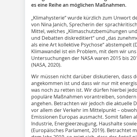
es eine Reihe an möglichen Maßnahmen.
„Klimahysterie“ wurde kürzlich zum Unwort d
von Nina Janich, Sprecherin der sprachkritisch
Mittel, welches „Klimaschutzbemühungen und
und Debatten diskreditiert“ und „das zuneh
als eine Art kollektive Psychose“ abstempelt 
Klimawandel ist ein Problem, mit dem wir un
Untersuchungen der NASA waren 2015 bis 2019
(NASA, 2020).
Wir müssen nicht darüber diskutieren, dass 
angekommen ist und dass wir nur mit energi
was noch zu retten ist. Wir dürfen hierbei jedo
populäre Maßnahmen vorantreiben, sondern 
angehen. Betrachten wir jedoch die aktuelle 
vor allem der Verkehr im Mittelpunkt – obwohl
Emissionen Europas ausmacht. Somit fallen al
Industrie, Energieerzeugung, Haushalte sowie 
(Europäisches Parlament, 2019). Betrachtet 
dem Jahr 2019, so zeigt sich, dass der Anteil