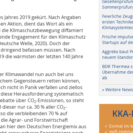
Gesellenprüfun
Sommerprüfung
Feierliche Zeug
es Jahres 2019 gekürt. Nach Angaben
ersten Technik
en Aktion, dient das Wort als ein
Klimasystemtec
 die Klimaschutzbewegung diffamiert
mende Engagement für den Klimaschutz
Frische Impuls
Startups auf de
(Deutsche Welle, 2020). Doch der
s dringend befassen müssen. Nach
Aggreko baut P
 die wärmsten der letzten 140 Jahre
neuem Standort
BDR Thermea sc
Übernahme der 
der Klimawandel nun auch bei uns
ab
schem Gegensteuern retten können,
ch nicht in Panik verfallen und ziellos
» Weitere News
diese Herausforderung systematisch
Debatte über CO
-Emissionen, so steht
2
 dieser nur ca. 30 % aller CO
-
2
KKA-
so die verbleibenden 70 % auf
die Agrar- und Forstwirtschaft
man hier den Deutschen Energiemix aus
✓ Einmal im M
✓ Heft-Highli
 nicht-erneuerbarer Energieträger noch