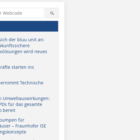
sich der bluu unit an:
zukunftssichere
slösungen wird neues
äfte starten ins
bernimmt Technische
Quelle: Gesa Hygiene-Gruppe
Quelle: MEZ-Technik
Quelle: G
ei Umweltauswirkungen:
EPDs für das gesamte
o bereit
pumpen für
user – Fraunhofer ISE
ungskonzepte