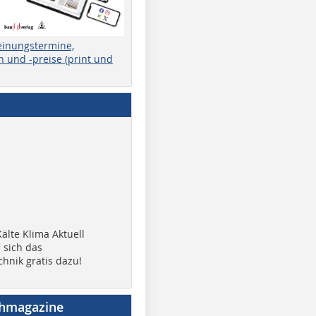
einungstermine,
 und -preise (print und
älte Klima Aktuell
 sich das
chnik gratis dazu!
chmagazine