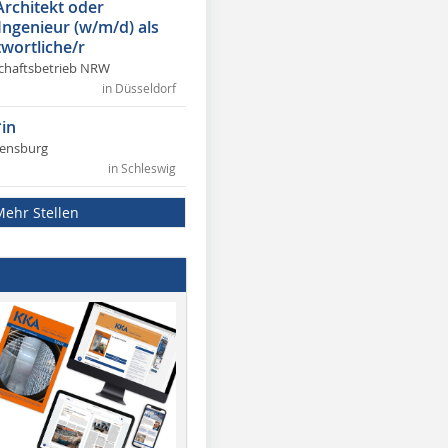
Architekt oder
 Ingenieur (w/m/d) als
wortliche/r
chaftsbetrieb NRW
in Düsseldorf
in
lensburg
in Schleswig
Mehr Stellen