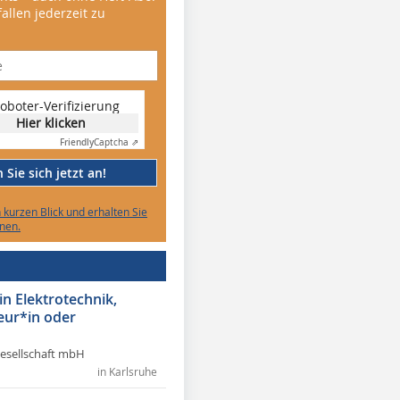
allen jederzeit zu
oboter-Verifizierung
Hier klicken
Friendly
Captcha ⇗
Sie sich jetzt an!
n kurzen Blick und erhalten Sie
nen.
in Elektrotechnik,
eur*in oder
Gesellschaft mbH
in Karlsruhe