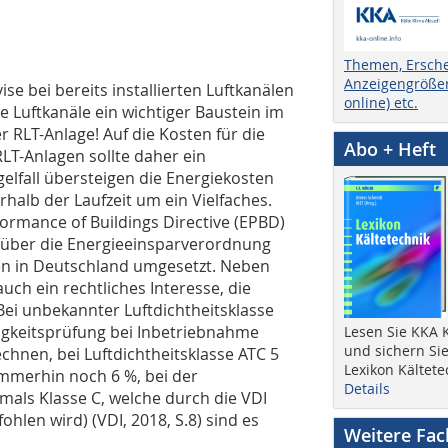
Themen, Ersch
Anzeigengrößen
vise bei bereits installierten Luftkanälen
online) etc.
e Luftkanäle ein wichtiger Baustein im
r RLT-Anlage! Auf die Kosten für die
Abo + Heft
LT-Anlagen sollte daher ein
lfall übersteigen die Energiekosten
halb der Laufzeit um ein Vielfaches.
formance of Buildings Directive (EPBD)
 über die Energieeinsparverordnung
en in Deutschland umgesetzt. Neben
ch ein rechtliches Interesse, die
 Bei unbekannter Luftdichtheitsklasse
tigkeitsprüfung bei Inbetriebnahme
Lesen Sie KKA K
und sichern Sie
echnen, bei Luftdichtheitsklasse ATC 5
Lexikon Kältete
 immerhin noch 6 %, bei der
Details
mals Klasse C, welche durch die VDI
len wird) (VDI, 2018, S.8) sind es
Weitere Fa