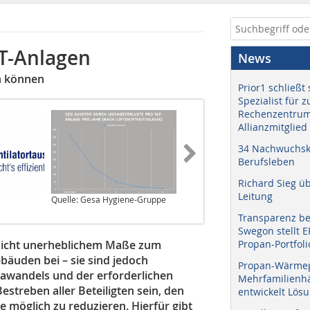
LT-Anlagen
News
n können
Prior1 schließt 
Spezialist für 
Rechenzentrum
Allianzmitglied
34 Nachwuchskr
Berufsleben
Richard Sieg ü
Leitung
Quelle: Gesa Hygiene-Gruppe
Quelle: Gesa Hygiene-Gruppe
Transparenz b
Swegon stellt 
 nicht unerheblichem Maße zum
Propan-Portfoli
bäuden bei – sie sind jedoch
Propan-Wärme
mawandels und der erforderlichen
Mehrfamilienhä
treben aller Beteiligten sein, den
entwickelt Lös
 möglich zu reduzieren. Hierfür gibt