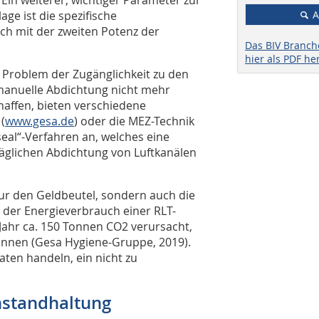
Ein weiterer, wichtiger Parameter zur
A
age ist die spezifische
ich mit der zweiten Potenz der
Das BIV Branc
hier als PDF he
s Problem der Zugänglichkeit zu den
 manuelle Abdichtung nicht mehr
haffen, bieten verschiedene
(
www.gesa.de
) oder die MEZ-Technik
seal“-Verfahren an, welches eine
träglichen Abdichtung von Luftkanälen
nur den Geldbeutel, sondern auch die
der Energieverbrauch einer RLT-
 Jahr ca. 150 Tonnen CO2 verursacht,
Tonnen (Gesa Hygiene-Gruppe, 2019).
aten handeln, ein nicht zu
nstandhaltung