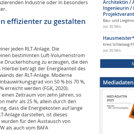
Architektin / 
zierenden Industrie oder in besonders
Ingenieurin /
her.
Projektverant
 effizienter zu gestalten
Bau- und Liegens
vor 30 Min.
Hausmeister*
Kreis Schleswig-F
iner jeden RLT-Anlage. Die
vor 30 Min.
, einen bestimmten Luft-Volumenstrom
ine Druckerhöhung zu erzeugen, die den
Hierbei beträgt der Energieanteil des
ufwands der RLT-Anlage. Moderne
Einbauwirkungsgrad von 50 % bis 70 %,
Mediadaten
% erreicht werden (FGK, 2020).
r einen Zeitraum von zehn Jahren, so
on mehr als 25 %, allein durch den
ng, dass die Energiekosten auf lange
T-Anlage darstellen, ist dieses
ll wurden für den Austausch von
KfW als auch vom BAFA