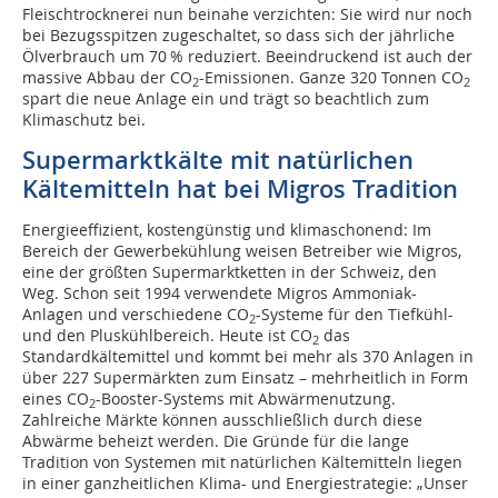
Fleischtrocknerei nun beinahe verzichten: Sie wird nur noch
bei Bezugsspitzen zugeschaltet, so dass sich der jährliche
Ölverbrauch um 70 % reduziert. Beeindruckend ist auch der
massive Abbau der CO
-Emissionen. Ganze 320 Tonnen CO
2
2
spart die neue Anlage ein und trägt so beachtlich zum
Klimaschutz bei.
Supermarktkälte mit natürlichen
Kältemitteln hat bei Migros Tradition
Energieeffizient, kostengünstig und klimaschonend: Im
Bereich der Gewerbekühlung weisen Betreiber wie Migros,
eine der größten Supermarktketten in der Schweiz, den
Weg. Schon seit 1994 verwendete Migros Ammoniak-
Anlagen und verschiedene CO
-Systeme für den Tiefkühl-
2
und den Pluskühlbereich. Heute ist CO
das
2
Standardkältemittel und kommt bei mehr als 370 Anlagen in
über 227 Supermärkten zum Einsatz – mehrheitlich in Form
eines CO
-Booster-Systems mit Abwärmenutzung.
2
Zahlreiche Märkte können ausschließlich durch diese
Abwärme beheizt werden. Die Gründe für die lange
Tradition von Systemen mit natürlichen Kältemitteln liegen
in einer ganzheitlichen Klima- und Energiestrategie: „Unser