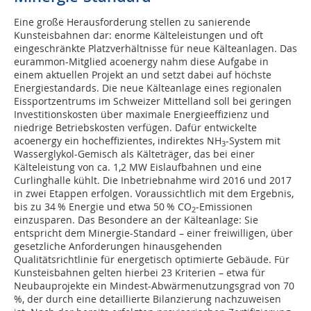
Eine große Herausforderung stellen zu sanierende
Kunsteisbahnen dar: enorme Kälteleistungen und oft
eingeschränkte Platzverhältnisse für neue Kälteanlagen. Das
eurammon-Mitglied acoenergy nahm diese Aufgabe in
einem aktuellen Projekt an und setzt dabei auf höchste
Energiestandards. Die neue Kälteanlage eines regionalen
Eissportzentrums im Schweizer Mittelland soll bei geringen
Investitionskosten über maximale Energieeffizienz und
niedrige Betriebskosten verfügen. Dafür entwickelte
acoenergy ein hocheffizientes, indirektes NH
-System mit
3
Wasserglykol-Gemisch als Kälteträger, das bei einer
Kälteleistung von ca. 1,2 MW Eislaufbahnen und eine
Curlinghalle kühlt. Die Inbetriebnahme wird 2016 und 2017
in zwei Etappen erfolgen. Voraussichtlich mit dem Ergebnis,
bis zu 34 % Energie und etwa 50 % CO
-Emissionen
2
einzusparen. Das Besondere an der Kälteanlage: Sie
entspricht dem Minergie-Standard – einer freiwilligen, über
gesetzliche Anforderungen hinausgehenden
Qualitätsrichtlinie für energetisch optimierte Gebäude. Für
Kunsteisbahnen gelten hierbei 23 Kriterien – etwa für
Neubauprojekte ein Mindest-Abwärmenutzungsgrad von 70
%, der durch eine detaillierte Bilanzierung nachzuweisen