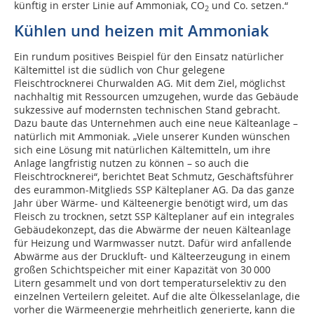
künftig in erster Linie auf Ammoniak, CO
und Co. setzen.“
2
Kühlen und heizen mit Ammoniak
Ein rundum positives Beispiel für den Einsatz natürlicher
Kältemittel ist die südlich von Chur gelegene
Fleischtrocknerei Churwalden AG. Mit dem Ziel, möglichst
nachhaltig mit Ressourcen umzugehen, wurde das Gebäude
sukzessive auf modernsten technischen Stand gebracht.
Dazu baute das Unternehmen auch eine neue Kälteanlage –
natürlich mit Ammoniak. „Viele unserer Kunden wünschen
sich eine Lösung mit natürlichen Kältemitteln, um ihre
Anlage langfristig nutzen zu können – so auch die
Fleischtrocknerei“, berichtet Beat Schmutz, Geschäftsführer
des eurammon-Mitglieds SSP Kälteplaner AG. Da das ganze
Jahr über Wärme- und Kälteenergie benötigt wird, um das
Fleisch zu trocknen, setzt SSP Kälteplaner auf ein inte­grales
Gebäudekonzept, das die Abwärme der neuen Kälteanlage
für Heizung und Warmwasser nutzt. Dafür wird anfallende
Abwärme aus der Druckluft- und Kälteerzeugung in einem
großen Schichtspeicher mit einer Kapazität von 30 000
Litern gesammelt und von dort temperaturselektiv zu den
einzelnen Verteilern geleitet. Auf die alte Ölkesselanlage, die
vorher die Wärmeenergie mehrheitlich generierte, kann die