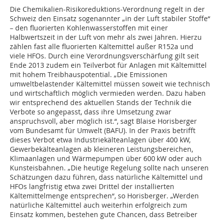
Die Chemikalien-Risikoreduktions-Verordnung regelt in der
Schweiz den Einsatz sogenannter „in der Luft stabiler Stoffe“
– den fluorierten Kohlenwasserstoffen mit einer
Halbwertszeit in der Luft von mehr als zwei Jahren. Hierzu
zählen fast alle fluorierten Kältemittel außer R152a und
viele HFOs. Durch eine Verordnungsverschärfung gilt seit
Ende 2013 zudem ein Teilverbot für Anlagen mit Kältemittel
mit hohem Treibhauspotential. „Die Emissionen
umweltbelastender Kältemittel müssen soweit wie technisch
und wirtschaftlich möglich vermieden werden. Dazu haben
wir entsprechend des aktuellen Stands der Technik die
Verbote so angepasst, dass ihre Umsetzung zwar
anspruchsvoll, aber möglich ist.“, sagt Blaise Horisberger
vom Bundesamt für Umwelt (BAFU). In der Praxis betrifft
dieses Verbot etwa Industriekälteanlagen über 400 kW,
Gewerbekälteanlagen ab kleineren Leistungsbereichen,
Klimaanlagen und Wärmepumpen über 600 kW oder auch
Kunsteisbahnen. „Die heutige Regelung sollte nach unseren
Schätzungen dazu führen, dass natürliche Kältemittel und
HFOs langfristig etwa zwei Drittel der installierten
Kältemittelmenge entsprechen“, so Horisberger. „Werden
natürliche Kältemittel auch weiterhin erfolgreich zum
Einsatz kommen, bestehen gute Chancen, dass Betreiber