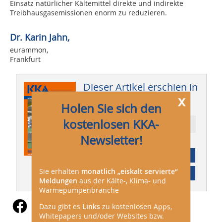
Einsatz natürlicher Kältemittel direkte und indirekte
Treibhausgasemissionen enorm zu reduzieren.
Dr. Karin Jahn,
eurammon,
Frankfurt
Dieser Artikel erschien in
x
KKA 05/2015
Holen Sie sich den
kostenlosen KKA-
Ressort: Technik
Newsletter!
Abonnement
Sie erhalten
monatlich „eiskalt servierte“
Inhaltsverzeichnis
Meldungen
aus der Kälte-, Klima- und
Wärmepumpenbranche
Dazu gibt es
Links
zu kostenlosen Apps,
Whitepapers und/oder Websites bzw.