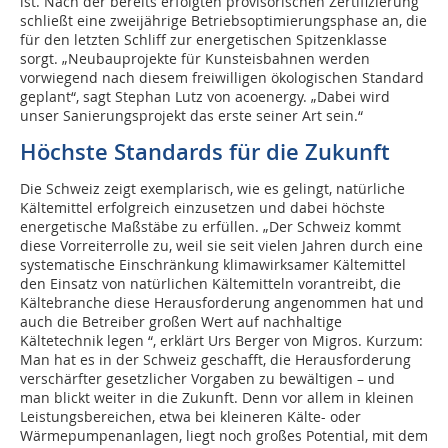
ist. Nach der bereits erfolgten provisorischen Zertifizierung
schließt eine zweijährige Betriebsoptimierungsphase an, die
für den letzten Schliff zur energetischen Spitzenklasse
sorgt. „Neubauprojekte für Kunsteisbahnen werden
vorwiegend nach diesem freiwilligen ökologischen Standard
geplant“, sagt Stephan Lutz von acoenergy. „Dabei wird
unser Sanierungsprojekt das erste seiner Art sein.“
Höchste Standards für die Zukunft
Die Schweiz zeigt exemplarisch, wie es gelingt, natürliche
Kältemittel erfolgreich einzusetzen und dabei höchste
energetische Maßstäbe zu erfüllen. „Der Schweiz kommt
diese Vorreiterrolle zu, weil sie seit vielen Jahren durch eine
systematische Einschränkung klimawirksamer Kältemittel
den Einsatz von natürlichen Kältemitteln vorantreibt, die
Kältebranche diese Herausforderung angenommen hat und
auch die Betreiber großen Wert auf nachhaltige
Kältetechnik legen “, erklärt Urs Berger von Migros. Kurzum:
Man hat es in der Schweiz geschafft, die Herausforderung
verschärfter gesetzlicher Vorgaben zu bewältigen – und
man blickt weiter in die Zukunft. Denn vor allem in kleinen
Leistungsbereichen, etwa bei kleineren Kälte- oder
Wärmepumpenanlagen, liegt noch großes Potential, mit dem