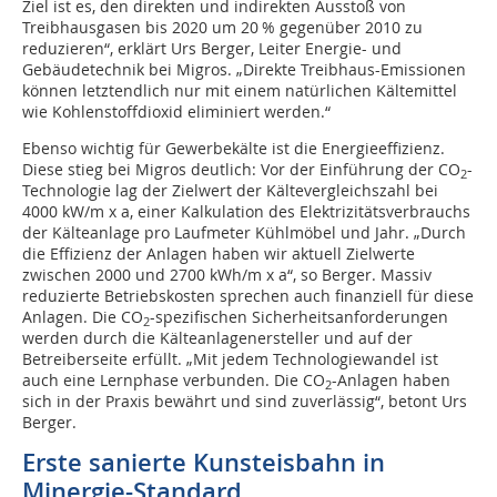
Ziel ist es, den direkten und indirekten Ausstoß von
Treibhausgasen bis 2020 um 20 % gegenüber 2010 zu
reduzieren“, erklärt Urs Berger, Leiter Energie- und
Gebäudetechnik bei Migros. „Direkte Treibhaus-Emissionen
können letztendlich nur mit einem natürlichen Kältemittel
wie Kohlenstoffdioxid eliminiert werden.“
Ebenso wichtig für Gewerbekälte ist die Energieeffizienz.
Diese stieg bei Migros deutlich: Vor der Einführung der CO
-
2
Technologie lag der Zielwert der Kältevergleichszahl bei
4000 kW/m x a, einer Kalkulation des Elektrizitätsverbrauchs
der Kälteanlage pro Laufmeter Kühlmöbel und Jahr. „Durch
die Effizienz der Anlagen haben wir aktuell Zielwerte
zwischen 2000 und 2700 kWh/m x a“, so Berger. Massiv
reduzierte Betriebskosten sprechen auch finanziell für diese
Anlagen. Die CO
-spezifischen Sicherheitsanforderungen
2
werden durch die Kälteanlagenersteller und auf der
Betreiberseite erfüllt. „Mit jedem Technologiewandel ist
auch eine Lernphase verbunden. Die CO
-Anlagen haben
2
sich in der Praxis bewährt und sind zuverlässig“, betont Urs
Berger.
Erste sanierte Kunsteisbahn in
Minergie-Standard