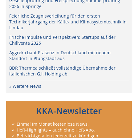
Gesellenprüfung und Freisprechung Sommerprüfung
2026 in Springe
Feierliche Zeugnisverleihung für den ersten
Technikerjahrgang der Kälte- und Klimasystemtechnik in
Lindau
Frische Impulse und Perspektiven: Startups auf der
Chillventa 2026
Aggreko baut Präsenz in Deutschland mit neuem
Standort in Pfungstadt aus
BDR Thermea schließt vollständige Übernahme der
italienischen G.I. Holding ab
» Weitere News
KKA-Newsletter
✓ Einmal im Monat kostenlose News.
✓ Heft-Highlights – auch ohne Heft-Abo.
✓ Bei Nichtgefallen jederzeit zu kündigen.