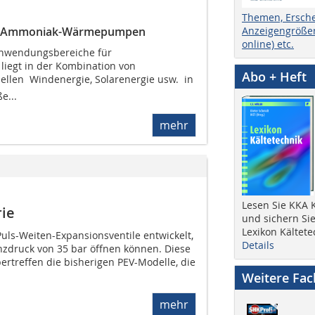
Themen, Ersch
Anzeigengrößen
für Ammoniak-Wärmepumpen
online) etc.
 Anwendungsbereiche für
iegt in der Kombination von
Abo + Heft
len  Windenergie, Solarenergie usw.  in
e...
mehr
Lesen Sie KKA K
rie
und sichern Sie
Lexikon Kältete
uls-Weiten-Expansionsventile entwickelt,
Details
enzdruck von 35 bar öffnen können. Diese
ertreffen die bisherigen PEV-Modelle, die
Weitere Fa
mehr