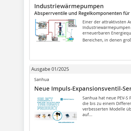
Industriewärmepumpen
Absperrventile und Regelkomponenten 
Einer der attraktivsten
Industriewärmepumpen l
erneuerbaren Energiequel
Bereichen, in denen groß
Ausgabe 01/2025
Sanhua
Neue Impuls-Expansions­ventil-Se
Sanhua hat neue PEV-S P
die bis zu einem Differ
verbesserten Modelle üb
auf...