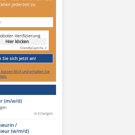
allen jederzeit zu
oboter-Verifizierung
Hier klicken
Friendly
Captcha ⇗
Sie sich jetzt an!
n kurzen Blick und erhalten Sie
nen.
r (m/w/d)
ngen
in Erlangen
ieurin /
ieur (w/m/d)