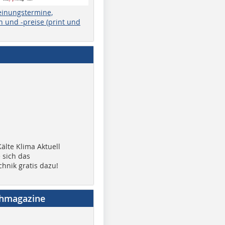
einungstermine,
 und -preise (print und
älte Klima Aktuell
 sich das
chnik gratis dazu!
chmagazine