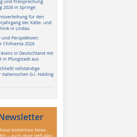
g und Freisprechung
 2026 in Springe
nisverleihung für den
erjahrgang der Kälte- und
hnik in Lindau
e und Perspektiven:
r Chillventa 2026
räsenz in Deutschland mit
 in Pfungstadt aus
hließt vollständige
italienischen G.I. Holding
Newsletter
onat kostenlose News.
ghts – auch ohne Heft-Abo.