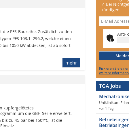
✓ Bei Nichtgef
kündigen.
die PFS-Baureihe. Zusätzlich zu den
Anti-R
n PFS 103.1  296.2, welche einen
 bis 1050 kW abdecken, ist ab sofort
Melden 
mehr
Riskieren Sie eine
weitere Informatio
TGA Jobs
Mechatronike
Uniklinikum Erla
n kupfergelötetes
vor 1 Tag
gramm um die GBH-Serie erweitert.
Betriebsingen
bis zu 45 bar bei 150?°C, ist die
Betriebsingen
Einsatz...