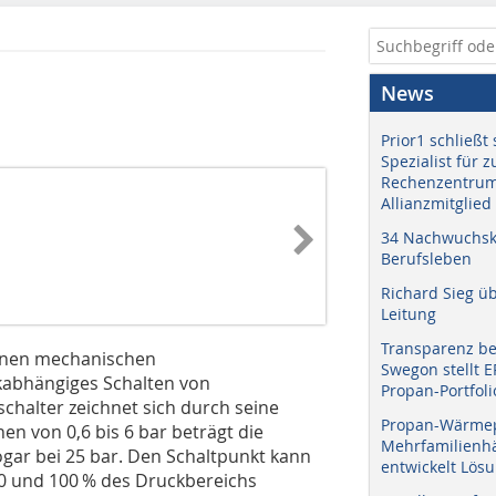
News
Prior1 schließt 
Spezialist für 
Rechenzentrum
Allianzmitglied
34 Nachwuchskr
Berufsleben
Richard Sieg ü
Leitung
Transparenz b
 einen mechanischen
Swegon stellt 
ckabhängiges Schalten von
Propan-Portfoli
chalter zeichnet sich durch seine
Propan-Wärme
en von 0,6 bis 6 bar beträgt die
Mehrfamilienhä
ogar bei 25 bar. Den Schaltpunkt kann
entwickelt Lös
0 und 100 % des Druckbereichs