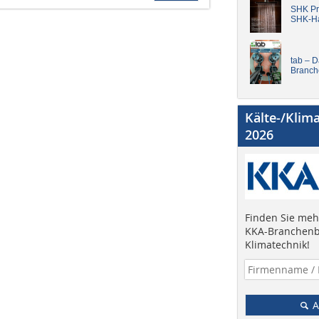
SHK Pro
SHK-H
tab – 
Branch
Kälte-/Klim
2026
Finden Sie mehr
KKA-Branchenb
Klimatechnik!
A