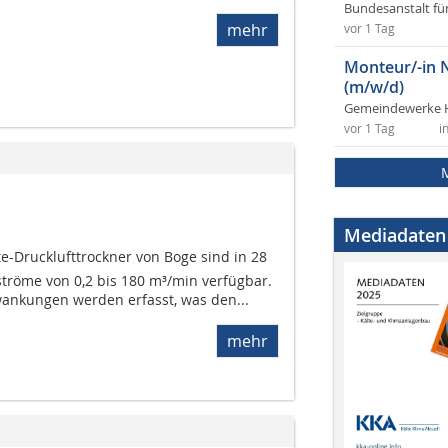
Bundesanstalt fü
mehr
vor 1 Tag
Monteur/-in 
(m/w/d)
Gemeindewerke 
vor 1 Tag
i
Mediadaten
lte-Drucklufttrockner von Boge sind in 28
röme von 0,2 bis 180 m³/min verfügbar.
ankungen werden erfasst, was den...
mehr