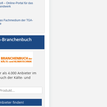
fi – Online-Portal für das
andwerk
Das Fachmedium der TGA-
e
a-Branchenbuch
 als 4.000 Anbieter im
uch der Kälte- und
nbieter finden!