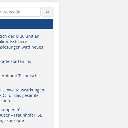
sich der bluu unit an:
zukunftssichere
slösungen wird neues
äfte starten ins
bernimmt Technische
ei Umweltauswirkungen:
EPDs für das gesamte
o bereit
pumpen für
user – Fraunhofer ISE
ungskonzepte