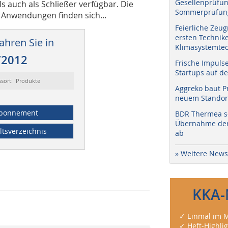
Gesellenprüfun
als auch als Schließer verfügbar. Die
Sommerprüfung
e Anwendungen finden sich...
Feierliche Zeug
ersten Technik
ahren Sie in
Klimasystemtec
/2012
Frische Impuls
Startups auf de
ssort: Produkte
Aggreko baut P
neuem Standort
bonnement
BDR Thermea sc
Übernahme der 
ltsverzeichnis
ab
» Weitere News
KKA-
✓ Einmal im M
✓ Heft-Highli