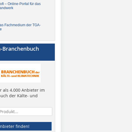
fi – Online-Portal für das
andwerk
Das Fachmedium der TGA-
e
a-Branchenbuch
 als 4.000 Anbieter im
uch der Kälte- und
nbieter finden!