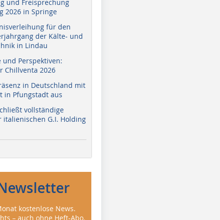
g und Freisprechung
 2026 in Springe
nisverleihung für den
erjahrgang der Kälte- und
hnik in Lindau
e und Perspektiven:
r Chillventa 2026
räsenz in Deutschland mit
 in Pfungstadt aus
hließt vollständige
italienischen G.I. Holding
Newsletter
onat kostenlose News.
ghts – auch ohne Heft-Abo.