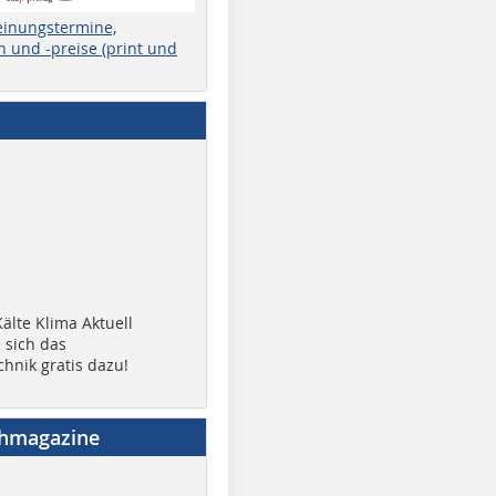
einungstermine,
 und -preise (print und
älte Klima Aktuell
 sich das
chnik gratis dazu!
chmagazine