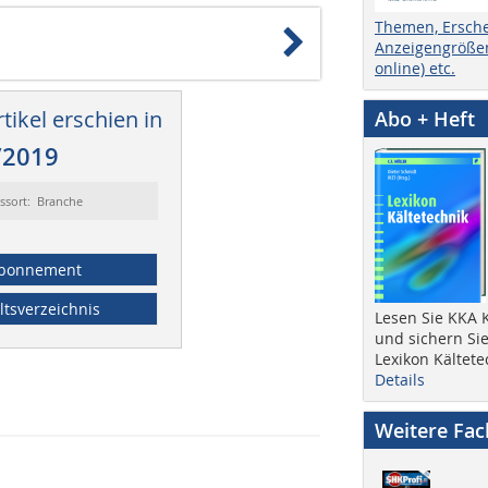
Themen, Ersch
Anzeigengrößen
online) etc.
tikel erschien in
Abo + Heft
/2019
ssort: Branche
bonnement
ltsverzeichnis
Lesen Sie KKA K
und sichern Sie
Lexikon Kältete
Details
Weitere Fa