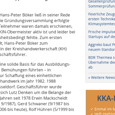
Gesellenprüfun
Sommerprüfung
Feierliche Zeug
Hans-Peter Böker ließ in seiner Rede
ersten Technik
 Die Gründungsversammlung erfolgte
Klimasystemtec
Teilnehmer waren damals erschienen,
IN-Obermeister aktiv ist und leider bei
Frische Impuls
Startups auf de
kheitsbedingt fehlte. Zum ersten
t, Hans-Peter Böker zum
Aggreko baut P
 in der Kreishandwerkerschaft (KH)
neuem Standort
schäftsführer.
BDR Thermea sc
Übernahme der 
ne solide Basis für das Ausbildungs-
ab
e Bemühungen führten – in
r Schaffung eines einheitlichen
» Weitere News
handwerk im Jahr 1982. 1988
sseldorf. Geschäftsführer wurde
 sich Lutz Denken um die Belange der
KKA-
Jahren seit 1978 Erwin Mackscheidt
s 9/1987), Gerd Schwaner (9/1987 bis
006 bis heute), Rolf Hühren (5/1999 bis
✓ Einmal im M
✓ Heft-Highli