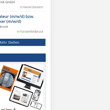
chnik GmbH
in Kaiserslautern
lateur (m/w/d) bzw.
ker (m/w/d)
dbruck
in Fürstenfeldbruck
Mehr Stellen