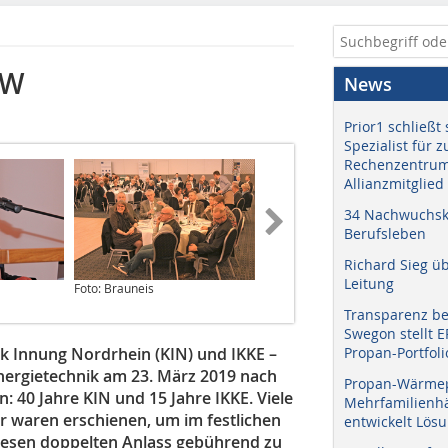
RW
News
Prior1 schließt 
Spezialist für 
Rechenzentrum
Allianzmitglied
34 Nachwuchskr
Berufsleben
Richard Sieg ü
Leitung
Foto: Brauneis
Transparenz b
Swegon stellt 
k Innung Nordrhein (KIN) und IKKE –
Propan-Portfoli
Energietechnik am 23. März 2019 nach
Propan-Wärme
: 40 Jahre KIN und 15 Jahre IKKE. Viele
Mehrfamilienhä
r waren erschienen, um im festlichen
entwickelt Lös
iesen doppelten Anlass gebührend zu