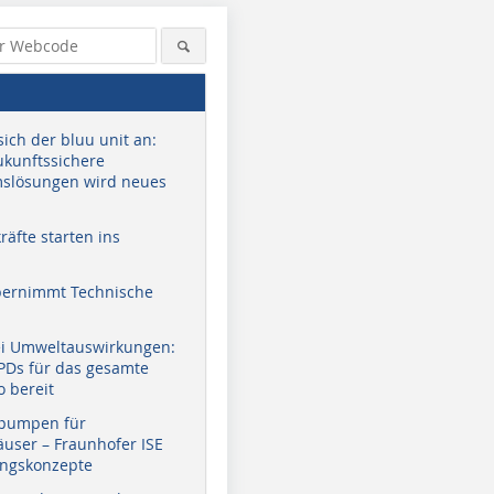
sich der bluu unit an:
zukunftssichere
slösungen wird neues
äfte starten ins
bernimmt Technische
ei Umweltauswirkungen:
EPDs für das gesamte
o bereit
pumpen für
user – Fraunhofer ISE
ungskonzepte