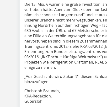
Die 13. Mio. € waren eine große Investition, an 
verhoben hätte. Aber zum Glück eben nur fas
nämlich schon seit Langem rund“ und ist au
unserer Branche nicht mehr wegzudenken. Fina
Innung Nordrhein auf dem richtigen Weg – fach
630 Azubis in der ÜBL und 67 Meisterschüler 
eine Fülle an Weiterbildungsangeboten für d
hervorzuheben sind in diesem Zusammenhang 
Trainingszentrums 2012 (siehe KKA 03/2012 „B
Ernennung zum Bundesleistungszentrums von
03/2016, „IKKE schult künftige Weltmeister“) u
Projekten wie Refrigeration Craftsman, REAL S
einige zu nennen.
„Aus Geschichte wird Zukunft“, diesem Schlus
hinzuzufügen.
Christoph Brauneis,
KKA-Redaktion,
Gütersloh