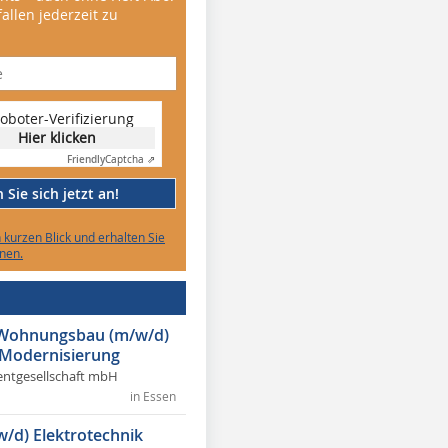
allen jederzeit zu
oboter-Verifizierung
Hier klicken
Friendly
Captcha ⇗
Sie sich jetzt an!
n kurzen Blick und erhalten Sie
nen.
r Wohnungsbau (m/w/d)
 Modernisierung
ntgesellschaft mbH
in Essen
w/d) Elektrotechnik