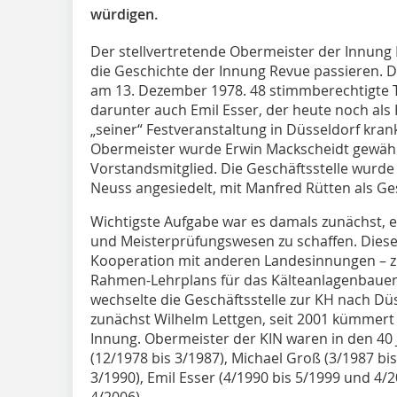
würdigen.
Der stellvertretende Obermeister der Innung 
die Geschichte der Innung Revue passieren.
am 13. Dezember 1978. 48 stimmberechtigte 
darunter auch Emil Esser, der heute noch als K
„seiner“ Festveranstaltung in Düsseldorf kran
Obermeister wurde Erwin Mackscheidt gewähl
Vorstandsmitglied. Die Geschäftsstelle wurde
Neuss angesiedelt, mit Manfred Rütten als Ge
Wichtigste Aufgabe war es damals zunächst, ei
und Meisterprüfungswesen zu schaffen. Dies
Kooperation mit anderen Landesinnungen – zu
Rahmen-Lehrplans für das Kälteanlagenbauer
wechselte die Geschäftsstelle zur KH nach Dü
zunächst Wilhelm Lettgen, seit 2001 kümmert
Innung. Obermeister der KIN waren in den 40 
(12/1978 bis 3/1987), Michael Groß (3/1987 bi
3/1990), Emil Esser (4/1990 bis 5/1999 und 4/2
4/2006).