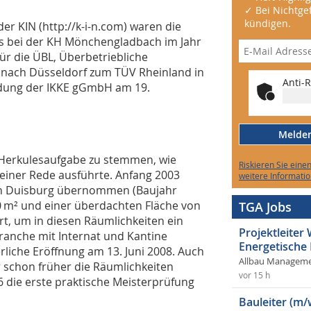
✓ Bei Nichtgef
kündigen.
er KIN (http://k-i-n.com) waren die
s bei der KH Mönchengladbach im Jahr
ür die ÜBL, Überbetriebliche
 nach Düsseldorf zum TÜV Rheinland in
Anti-R
ndung der IKKE gGmbH am 19.
Melden 
 Herkulesaufgabe zu stemmen, wie
Riskieren Sie eine
einer Rede ausführte. Anfang 2003
weitere Informatio
 in Duisburg übernommen (Baujahr
0 m² und einer überdachten Fläche von
TGA Jobs
rt, um in diesen Räumlichkeiten ein
Projektleite
anche mit Internat und Kantine
Energetische
rliche Eröffnung am 13. Juni 2008. Auch
Allbau Manageme
r schon früher die Räumlichkeiten
vor 15 h
die erste praktische Meisterprüfung
Bauleiter (m/