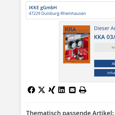
IKKE gGmbH
47229 Duisburg-Rheinhausen
Dieser Ar
KKA 03
Re
A
Inha
Thematisch passende Artikel: