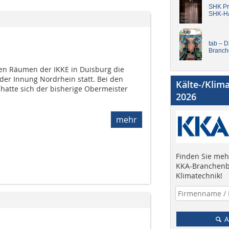
SHK Pro
SHK-H
tab – 
Branch
en Räumen der IKKE in Duisburg die
er Innung Nordrhein statt. Bei den
Kälte-/Klim
atte sich der bisherige Obermeister
2026
mehr
Finden Sie mehr
KKA-Branchenb
Klimatechnik!
A