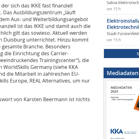
Salvia Elektrote
der sich das IKKE fast finanziell
vor 15 h
t. Das Ausbildungszentrum „läuft
s dem Aus- und Weiterbildungsangebot
Elektroinstal
nziell ist das IKKE und damit auch die
Elektrotechni
lich gilt das sowieso. Aktuell werden
Stadt Fürstenfel
in Duisburg unterrichtet. Hinzu kommt
vor 15 h
ie gesamte Branche. Besonders
die Einrichtung des Carrier-
eeindruckendes Trainingscenter“), die
 WorldSkills Germany (siehe KKA
Mediadaten
nd die Mitarbeit in zahlreichen EU-
kills Europe, REAL Alternatives, um nur
swort von Karsten Beermann ist nichts