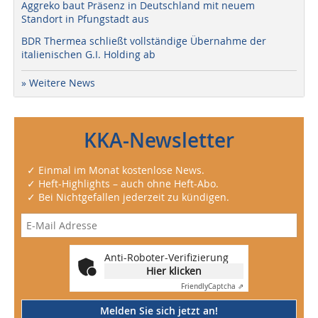
Aggreko baut Präsenz in Deutschland mit neuem
Standort in Pfungstadt aus
BDR Thermea schließt vollständige Übernahme der
italienischen G.I. Holding ab
» Weitere News
KKA-Newsletter
✓ Einmal im Monat kostenlose News.
✓ Heft-Highlights – auch ohne Heft-Abo.
✓ Bei Nichtgefallen jederzeit zu kündigen.
Anti-Roboter-Verifizierung
Hier klicken
Friendly
Captcha ⇗
Melden Sie sich jetzt an!