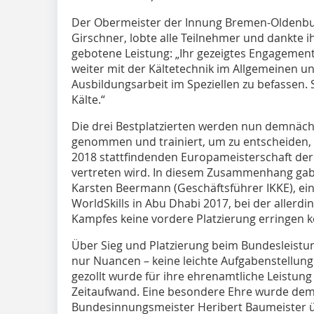
Der Obermeister der Innung Bremen-Oldenbur
Girschner, lobte alle Teilnehmer und dankte ih
gebotene Leistung: „Ihr gezeigtes Engagement 
weiter mit der Kältetechnik im Allgemeinen un
Ausbildungsarbeit im Speziellen zu befassen. S
Kälte.“
Die drei Bestplatzierten werden nun demnäch
genommen und trainiert, um zu entscheiden, 
2018 stattfindenden Europameisterschaft der 
vertreten wird. In diesem Zusammenhang gab „
Karsten Beermann (Geschäftsführer IKKE), eine
WorldSkills in Abu Dhabi 2017, bei der allerdi
Kampfes keine vordere Platzierung erringen k
Über Sieg und Platzierung beim Bundesleistu
nur Nuancen – keine leichte Aufgabenstellung
gezollt wurde für ihre ehrenamtliche Leistu
Zeitaufwand. Eine besondere Ehre wurde dem 
Bundesinnungsmeister Heribert Baumeister 