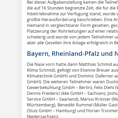
Bei dieser Aufgabenstellung kamen die Teilne
die auf 16 Stunden begrenzte Zeit, die für die
Inbetriebnahme zur Verfügung stand, wurde vo
größte Herausforderung beschrieben. Eine An
niemand in vergleichbarer Form gesehen, ges
Platzierung der Rohrleitungen auf einer relativ
schwierig und wurde von jedem Teilnehmer unt
aber alle Gesellen ihre Anlage erfolgreich in 
Bayern, Rheinland-Pfalz und
Die Nase vorn hatte dann Matthias Schmid au
Klima Schmid), gefolgt von Etienne Breuer aus
Klimatechnik GmbH) und Dominic Daferner a
GmbH). Die weiteren Teilnehmer waren Dustin
Gewerbekühlung GmbH – Berlin), Felix Diehl 
Dennis Friederici (kke GmbH – Sachsen), Josh
Service GmbH – Saarland), Marius Krösser (Ma
Württemberg), Benedikt Rummel (Müller Gast
(Stulz GmbH – Hamburg) und Florian Trünmer
Niedersachsen).