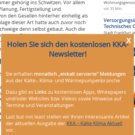
hmer gehörig ins Schwitzen. Vor allem
Wohnungsgenosse
 Planung, Fertigstellung und
vor 35 Min.
n den Gesellen hinterher einhellig als
Versorgungsi
lage dieser Art hatte auch zuvor noch
Technisches
chweige denn selbst gebaut. Auch die
Stadt Frankfurt 
 kleinen Fläche gestaltete sich als
x
vor 35 Min.
erschiedlich gelöst. Letztlich konnten
Holen Sie sich den kostenlosen KKA-
Betrieb nehmen.
Newsletter!
 NRW auf dem Treppchen
Mediadaten
s Bayern (Ausbildungsbetrieb Kälte-
Sie erhalten
monatlich „eiskalt servierte“ Meldungen
 Rheinland-Pfalz (Becker Kälte- und
aus der Kälte-, Klima- und Wärmepumpenbranche
us NRW (Forschungszentrum Jülich
Dazu gibt es
Links
zu kostenlosen Apps, Whitepapers
 Bretschneider (Kleinschmidt
und/oder Websites bzw. Videos sowie Hinweise auf
(Weiss Umwelttechnik GmbH – Hessen),
Termine und Veranstaltungen
ua Gouverneur (Klima Becker Full
thias Krösser Kälte Klima – Baden-
Last but not least stellen wir Ihnen interessante Artikel
ro GmbH – Thüringen), Trajan Schley
der aktuellen Ausgabe der
KKA – Kälte Klima Aktuell
 (Rudolf Wiese GmbH –
vor.