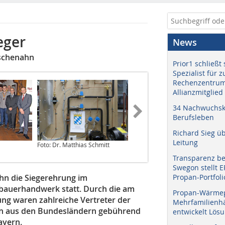
eger
News
ischenahn
Prior1 schließt 
Spezialist für 
Rechenzentrum
Allianzmitglied
34 Nachwuchskr
Berufsleben
Richard Sieg ü
Leitung
Foto: Dr. Matthias Schmitt
Brauneis
Transparenz b
Swegon stellt 
hn die Siegerehrung im
Propan-Portfoli
bauerhandwerk statt. Durch die am
Propan-Wärme
ng waren zahlreiche Vertreter der
Mehrfamilienhä
len aus den Bundesländern gebührend
entwickelt Lös
ayern.