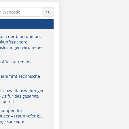
sich der bluu unit an:
zukunftssichere
slösungen wird neues
äfte starten ins
bernimmt Technische
Brauneis
ei Umweltauswirkungen:
EPDs für das gesamte
o bereit
pumpen für
user – Fraunhofer ISE
ungskonzepte