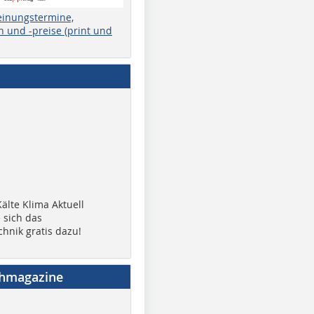
einungstermine,
 und -preise (print und
älte Klima Aktuell
 sich das
chnik gratis dazu!
chmagazine