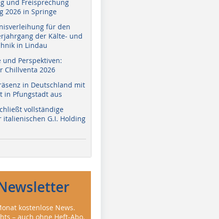
g und Freisprechung
 2026 in Springe
nisverleihung für den
erjahrgang der Kälte- und
hnik in Lindau
e und Perspektiven:
r Chillventa 2026
räsenz in Deutschland mit
 in Pfungstadt aus
hließt vollständige
italienischen G.I. Holding
Newsletter
onat kostenlose News.
ghts – auch ohne Heft-Abo.