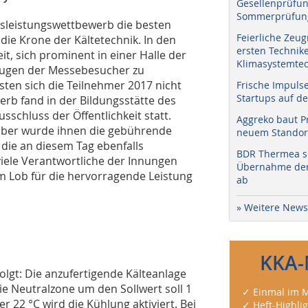
Gesellenprüfun
Sommerprüfung
sleistungswettbewerb die besten
Feierliche Zeug
die Krone der Kältetechnik. In den
ersten Technik
t, sich prominent in einer Halle der
Klimasystemtec
Augen der Messebesucher zu
ten sich die Teilnehmer 2017 nicht
Frische Impuls
Startups auf de
rb fand in der Bildungsstätte des
schluss der Öffentlichkeit statt.
Aggreko baut P
mber wurde ihnen die gebührende
neuem Standort
die an diesem Tag ebenfalls
BDR Thermea sc
iele Verantwortliche der Innungen
Übernahme der 
m Lob für die hervorragende Leistung
ab
» Weitere News
KKA-
olgt: Die anzufertigende Kälteanlage
ie Neutralzone um den Sollwert soll 1
✓ Einmal im M
 22 °C wird die Kühlung aktiviert. Bei
✓ Heft-Highli