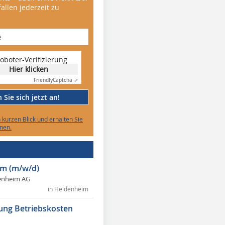
allen jederzeit zu
oboter-Verifizierung
Hier klicken
Friendly
Captcha ⇗
Sie sich jetzt an!
n kurzen Blick und erhalten Sie
nen.
m (m/w/d)
enheim AG
in Heidenheim
ung Betriebskosten