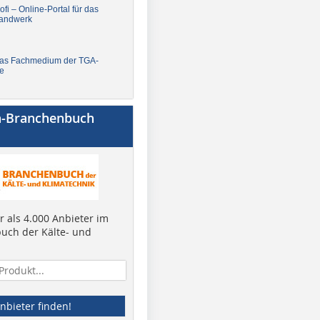
fi – Online-Portal für das
andwerk
Das Fachmedium der TGA-
e
a-Branchenbuch
 als 4.000 Anbieter im
uch der Kälte- und
nbieter finden!