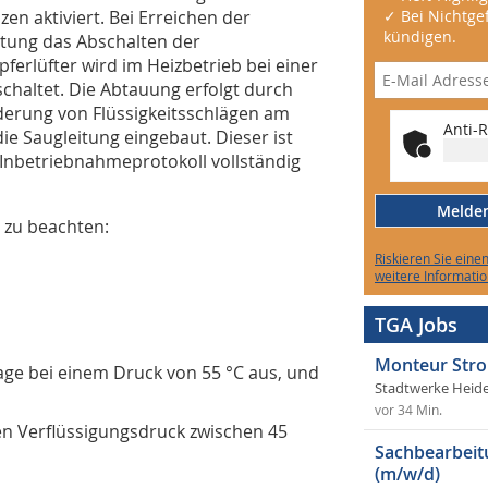
n aktiviert. Bei Erreichen der
✓ Bei Nichtgef
kündigen.
tung das Abschalten der
erlüfter wird im Heizbetrieb bei einer
haltet. Die Abtauung erfolgt durch
derung von Flüssigkeitsschlägen am
Anti-R
die Saugleitung eingebaut. Dieser ist
Inbetriebnahmeprotokoll vollständig
Melden 
r zu beachten:
Riskieren Sie eine
weitere Informatio
TGA Jobs
Monteur Stro
age bei einem Druck von 55 °C aus, und
Stadtwerke Heid
vor 34 Min.
en Verflüssigungsdruck zwischen 45
Sachbearbeit
(m/w/d)