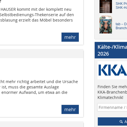
e
SHK Pro
SHK-H
t HAUSER kommt mit der komplett neu
Selbstbedienungs-Thekenserie auf den
sblasung erzielt das Möbel besonders
tab – 
Branch
mehr
Kälte-/Klim
2026
ht mehr richtig arbeitet und die Ursache
Finden Sie mehr
 ist, muss die gesamte Auslage
KKA-Branchenb
n enormer Aufwand, um etwa an die
Klimatechnik!
mehr
A