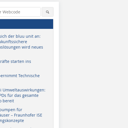
sich der bluu unit an:
zukunftssichere
slösungen wird neues
äfte starten ins
bernimmt Technische
ei Umweltauswirkungen:
EPDs für das gesamte
o bereit
pumpen für
user – Fraunhofer ISE
ungskonzepte