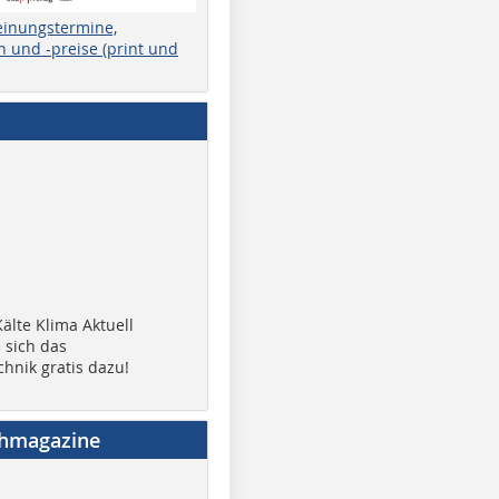
einungstermine,
 und -preise (print und
älte Klima Aktuell
 sich das
chnik gratis dazu!
chmagazine