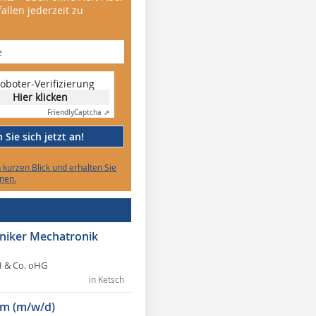
allen jederzeit zu
oboter-Verifizierung
Hier klicken
Friendly
Captcha ⇗
Sie sich jetzt an!
n kurzen Blick und erhalten Sie
nen.
hniker Mechatronik
 & Co. oHG
in Ketsch
m (m/w/d)