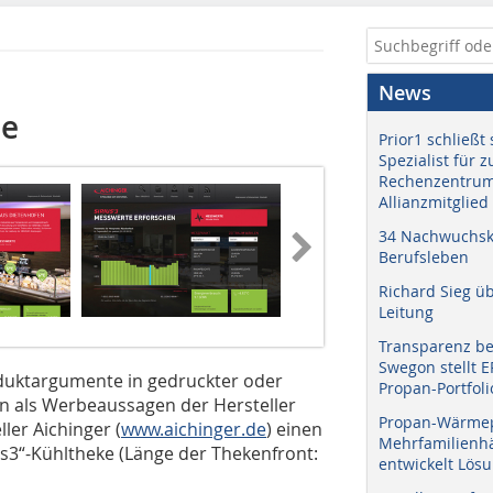
News
ne
Prior1 schließt 
Spezialist für 
Rechenzentrum
Allianzmitglied
34 Nachwuchskr
Berufsleben
Richard Sieg ü
Leitung
Transparenz b
Swegon stellt 
duktargumente in gedruckter oder
Propan-Portfoli
en als Werbeaussagen der Hersteller
Propan-Wärme
ler Aichinger (
www.aichinger.de
) einen
Mehrfamilienhä
us3“-Kühltheke (Länge der Thekenfront:
entwickelt Lös