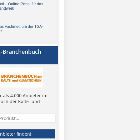
fi – Online-Portal für das
andwerk
Das Fachmedium der TGA-
e
a-Branchenbuch
 als 4.000 Anbieter im
uch der Kälte- und
nbieter finden!