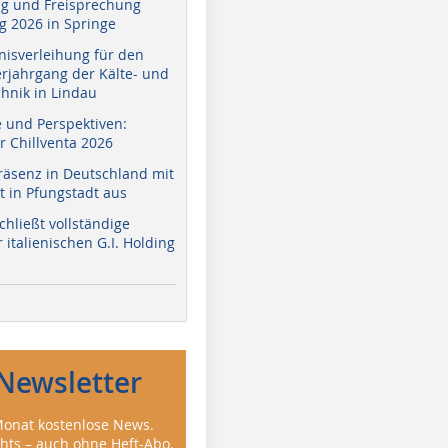
g und Freisprechung
 2026 in Springe
nisverleihung für den
erjahrgang der Kälte- und
hnik in Lindau
e und Perspektiven:
r Chillventa 2026
räsenz in Deutschland mit
 in Pfungstadt aus
hließt vollständige
italienischen G.I. Holding
Newsletter
onat kostenlose News.
ghts – auch ohne Heft-Abo.