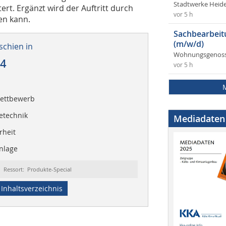
Stadtwerke Heid
ert. Ergänzt wird der Auftritt durch
vor 5 h
en kann.
Sachbearbeit
(m/w/d)
schien in
Wohnungsgenosse
14
vor 5 h
ettbewerb
etechnik
Mediadaten
rheit
anlage
Ressort: Produkte-Special
Inhaltsverzeichnis