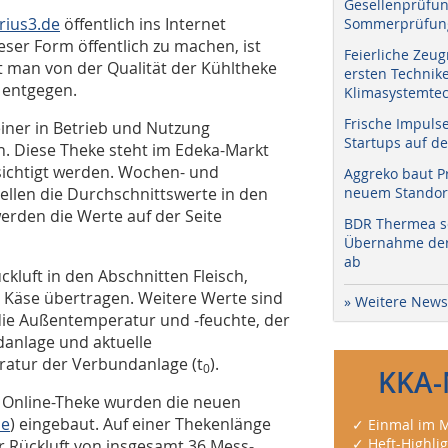
Gesellenprüfun
rius3.de
öffentlich ins Internet
Sommerprüfung
ser Form öffentlich zu machen, ist
Feierliche Zeug
st man von der Qualität der Kühltheke
ersten Technik
 entgegen.
Klimasystemtec
Frische Impuls
iner in Betrieb und Nutzung
Startups auf de
n. Diese Theke steht im Edeka-Markt
sichtigt werden. Wochen- und
Aggreko baut P
ellen die Durchschnittswerte in den
neuem Standort
werden die Werte auf der Seite
BDR Thermea sc
Übernahme der 
ab
kluft in den Abschnitten Fleisch,
nd Käse übertragen. Weitere Werte sind
» Weitere News
die Außentemperatur und -feuchte, der
anlage und aktuelle
atur der Verbundanlage (t
).
0
KKA-
 Online-Theke wurden die neuen
de
) eingebaut. Auf einer Thekenlänge
✓ Einmal im M
✓ Heft-Highli
 Rückluft von insgesamt 36 Mess­