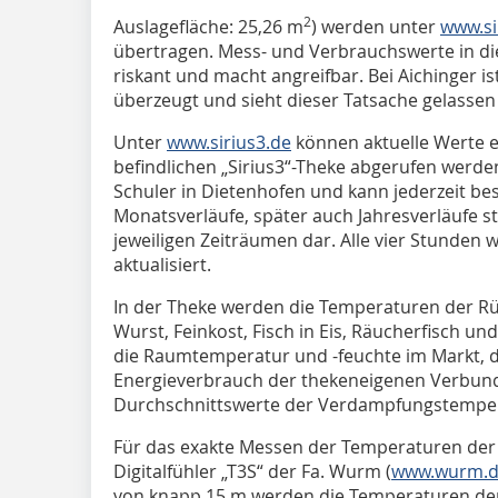
2
Auslagefläche: 25,26 m
) werden unter
www.si
übertragen. Mess- und Verbrauchswerte in die
riskant und macht angreifbar. Bei Aichinger i
überzeugt und sieht dieser Tatsache gelassen
Unter
www.sirius3.de
können aktuelle Werte e
befindlichen „Sirius3“-Theke abgerufen werde
Schuler in Dietenhofen und kann jederzeit be
Monatsverläufe, später auch Jahresverläufe st
jeweiligen Zeiträumen dar. Alle vier Stunden 
aktualisiert.
In der Theke werden die Temperaturen der Rüc
Wurst, Feinkost, Fisch in Eis, Räucherfisch u
die Raumtemperatur und -feuchte im Markt, 
Energieverbrauch der theken­eigenen Verbund
Durchschnittswerte der Verdampfungstemper
Für das exakte Messen der Temperaturen der
Digitalfühler „T3S“ der Fa. Wurm (
www.wurm.
von knapp 15 m werden die Temperaturen der