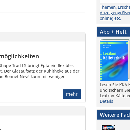
Themen, Ersch
Anzeigengrößen
online) etc.
Abo + Heft
zmöglichkeiten
hape Trad LS bringt Epta ein flexibles
. Der Glasaufsatz der Kühltheke aus der
von Bonnet Névé kann mit wenigen
Lesen Sie KKA K
und sichern Sie
mehr
Lexikon Kältete
Details
Weitere Fa