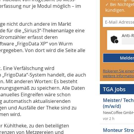
✓ Bei Nichtgef
erfassung nur je Modul möglich – im
kündigen.
ge nicht durch andere im Markt
e für die „Sirius3“-Thekenanlage eine
Anti-R
 Stromzähler erfasst deren
oftware „FrigoData XP“ von Wurm
ergegeben. Von dort wird die Seite alle
Melden 
. Eine Verfälschung wird
Riskieren Sie eine
 „FrigoData“-System handelt, die auch
weitere Informatio
. Mit anderen Worten: Es besteht
rdnungsgemäß zu speichern. Alle Daten
TGA Jobs
manuelles Eingreifen wäre schon
Meister/ Tec
g automatisch aktualisierenden
(m/w/d)
gen und Ausfälle der Theke sind zu
NewCoffee GmbH
men wird.
vor 2 h
ur Kühltheke, zu den beteiligten
Monteur Stro
ferenzen von Metzgereien und