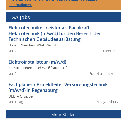
Riskieren Sie einen kurzen Blick und erhalten Sie weitere
Informationen.
TGA Jobs
Elektrotechnikermeister als Fachkraft
Elektrotechnik (m/w/d) für den Bereich der
Technischen Gebäudeausrüstung
Häfen Rheinland-Pfalz GmbH
vor 2 h
in Lahnstein
Elektroinstallateur (m/w/d)
St. Katharinen- und Weißfrauenstift
vor 5 h
in Frankfurt am Main
Fachplaner / Projektleiter Versorgungstechnik
(m/w/d) in Regensburg
DELTA Gruppe
vor 1 Tag
in Regensburg
Mehr Stellen